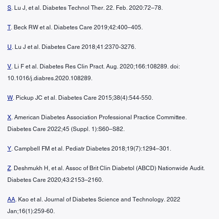
S
. Lu J, et al. Diabetes Technol Ther. 22. Feb. 2020:72–78.
T
. Beck RW et al. Diabetes Care 2019;42:400–405.
U
. Lu J et al. Diabetes Care 2018;41:2370-3276.
V
. Li F et al. Diabetes Res Clin Pract. Aug. 2020;166:108289. doi:
10.1016/j.diabres.2020.108289.
W
. Pickup JC et al. Diabetes Care 2015;38(4):544-550.
X
. American Diabetes Association Professional Practice Committee.
Diabetes Care 2022;45 (Suppl. 1):S60–S82.
Y
. Campbell FM et al. Pediatr Diabetes 2018;19(7):1294–301.
Z
. Deshmukh H, et al. Assoc of Brit Clin Diabetol (ABCD) Nationwide Audit.
Diabetes Care 2020;43:2153–2160.
AA
. Kao et al. Journal of Diabetes Science and Technology. 2022
Jan;16(1):259-60.