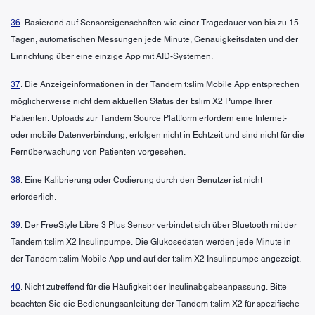
36
. Basierend auf Sensoreigenschaften wie einer Tragedauer von bis zu 15
Tagen, automatischen Messungen jede Minute, Genauigkeitsdaten und der
Einrichtung über eine einzige App mit AID-Systemen.
37
. Die Anzeigeinformationen in der Tandem t:slim Mobile App entsprechen
möglicherweise nicht dem aktuellen Status der t:slim X2 Pumpe Ihrer
Patienten. Uploads zur Tandem Source Plattform erfordern eine Internet-
oder mobile Datenverbindung, erfolgen nicht in Echtzeit und sind nicht für die
Fernüberwachung von Patienten vorgesehen.
38
. Eine Kalibrierung oder Codierung durch den Benutzer ist nicht
erforderlich.
39
. Der FreeStyle Libre 3 Plus Sensor verbindet sich über Bluetooth mit der
Tandem t:slim X2 Insulinpumpe. Die Glukosedaten werden jede Minute in
der Tandem t:slim Mobile App und auf der t:slim X2 Insulinpumpe angezeigt.
40
. Nicht zutreffend für die Häufigkeit der Insulinabgabeanpassung. Bitte
beachten Sie die Bedienungsanleitung der Tandem t:slim X2 für spezifische