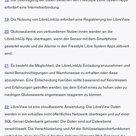
erfordert eine Internetverbindung.
19
. Die Nutzung von LibreLinkUp erfordert eine Registrierung bei LibreView.
20
. Glukosealarme von verbundenen Nutzer:innen werden an die
LibreLinkUp App übertragen, wenn der Sensor mit dem Smartphone
gestartet wurde und die Alarme in den Freestyle Libre System Apps aktiviert
sind.
21
. Es besteht die Möglichkeit, die LibreLinkUp Einladung anzunehmen und
damit Benachrichtigungen und Warnhinweise zu erhalten oder diese
abzulehnen. Eine Entscheidung hierüber sollte basierend auf Kenntnissen
und Erfahrungen getroffen werden, bei dem Erhalt eines zu hohen oder zu
niedrigen Glukosewerts angemessen reagieren zu können.
22
. LibreView ist eine cloudbasierte Anwendung. Die LibreView Daten
werden in ein virtuelles nicht öffentliches Netzwerk übertragen und auf einer
SQL-Server-Datenbank gehostet. Die Daten sind auf Dateiebene
verschlüsselt. Die Verschlüsselung und Art der Schlüsselspeicherfunktionen
verhindern, dass der Cloud-Hosting-Anbieter (Amazon Web Services) die