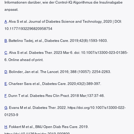
Informationen darüber, wie der Control-IQ Algorithmus die Insulinabgabe
anpasst.
A
. Alva S et al. Journal of Diabetes Science and Technology, 2020 | DOI:
10.1177/1932296820958754
B
. Battelino Tadej, et al., Diabetes Care. 2019;42(8):1593-1603.
C
. Alva S et al. Diabetes Ther. 2023 Mar 6. doi: 10.1007/s13300-023-01385-
6. Online ahead of print.
D
. Bolinder, Jan et al. The Lancet. 2016; 388 (10057): 2254-2263.
E
. Charleer Sara et al., Diabetes Care. 2020;43(2):389-397.
F
. Dunn T et al. Diabetes Res Clin Pract. 2018 Mar;137:37-46.
G
. Evans M et al. Diabetes Ther. 2022. https://doi.org/10.1007/s13300-022-
01253-9
H
. Fokkert M et al., BMJ Open Diab Res Care. 2019.
https://doi:10.1136/bmjdrc-2019-000809.