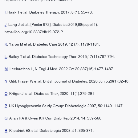
I
. Haak T et al. Diabetes Therapy. 2017; 8 (1): 55–73.
J
. Lang J et al., [Poster 972]. Diabetes 2019;68(suppl 1).
https://doi.org/10.2337/db19-972-P.
K
. Yaron M et al. Diabetes Care 2019; 42 (7): 1178-1184.
L
. Bailey T et al. Diabetes Technology Ther. 2015;17(11):787-794.
M
. Leelarathna L, N Engl J Med. 2022 Oct 20;387(16):1477-1487.
N
. Gibb Fraser W et al. British Journal of Diabetes. 2020 Jun 5;20(1):32-40.
O
. Kröger J, et al. Diabetes Ther, 2020; 11(1):279-291
P
. UK Hypoglycaemia Study Group: Diabetologia 2007, 50:1140–1147.
Q
. Ajjan RA & Owen KR Curr Diab Rep 2014; 14: 559-566.
R
. Kilpatrick ES et al Diabetologia 2008; 51: 365-371.