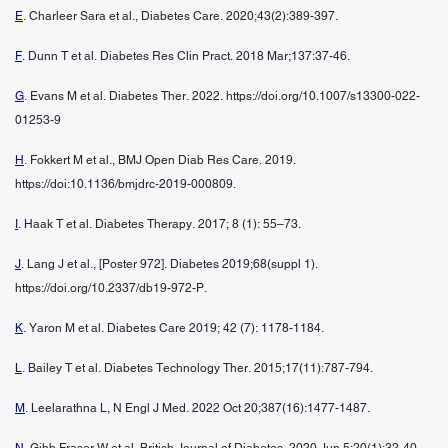
E
. Charleer Sara et al., Diabetes Care. 2020;43(2):389-397.
F
. Dunn T et al. Diabetes Res Clin Pract. 2018 Mar;137:37-46.
G
. Evans M et al. Diabetes Ther. 2022. https://doi.org/10.1007/s13300-022-
01253-9
H
. Fokkert M et al., BMJ Open Diab Res Care. 2019.
https://doi:10.1136/bmjdrc-2019-000809.
I
. Haak T et al. Diabetes Therapy. 2017; 8 (1): 55–73.
J
. Lang J et al., [Poster 972]. Diabetes 2019;68(suppl 1).
https://doi.org/10.2337/db19-972-P.
K
. Yaron M et al. Diabetes Care 2019; 42 (7): 1178-1184.
L
. Bailey T et al. Diabetes Technology Ther. 2015;17(11):787-794.
M
. Leelarathna L, N Engl J Med. 2022 Oct 20;387(16):1477-1487.
N
. Gibb Fraser W et al. British Journal of Diabetes. 2020 Jun 5;20(1):32-40.