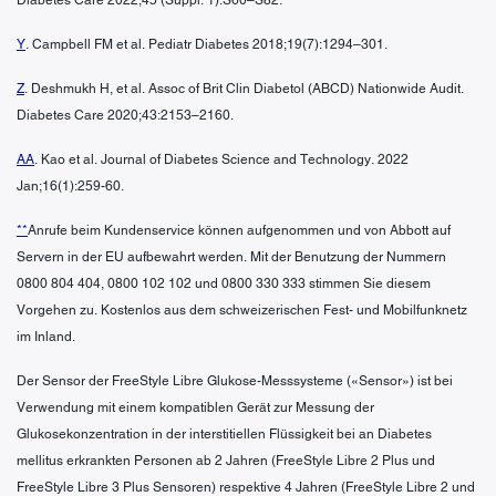
Y
. Campbell FM et al. Pediatr Diabetes 2018;19(7):1294–301.
Z
. Deshmukh H, et al. Assoc of Brit Clin Diabetol (ABCD) Nationwide Audit.
Diabetes Care 2020;43:2153–2160.
AA
. Kao et al. Journal of Diabetes Science and Technology. 2022
Jan;16(1):259-60.
**
Anrufe beim Kundenservice können aufgenommen und von Abbott auf
Servern in der EU aufbewahrt werden. Mit der Benutzung der Nummern
0800 804 404, 0800 102 102 und 0800 330 333 stimmen Sie diesem
Vorgehen zu. Kostenlos aus dem schweizerischen Fest- und Mobilfunknetz
im Inland.
Der Sensor der FreeStyle Libre Glukose-Messsysteme («Sensor») ist bei
Verwendung mit einem kompatiblen Gerät zur Messung der
Glukosekonzentration in der interstitiellen Flüssigkeit bei an Diabetes
mellitus erkrankten Personen ab 2 Jahren (FreeStyle Libre 2 Plus und
FreeStyle Libre 3 Plus Sensoren) respektive 4 Jahren (FreeStyle Libre 2 und