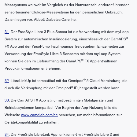
Messsystems weltweit im Vergleich zu der Nutzeranzahl anderer führender
sensorbasierter Glukose-Messsysteme für den persönlichen Gebrauch.
Daten liegen vor. Abbott Diabetes Care Inc.
31
. Der FreeStyle Libre 3 Plus Sensor ist zur Verwendung mit dem myLoop
®
System zur automatischen Insulindosierung, einschliesslich der CamAPS
FX App und der YpsoPump Insulinpumpe, freigegeben. Einzelheiten zur
Verwendung der FreeStyle Libre 3 Sensoren mit dem myLoop System
®
können Sie den im Lieferumfang der CamAPS
FX App enthaltenen
Produktinformationen entnehmen.
®
32
. LibreLinkUp ist kompatibel mit der Omnipod
5 Cloud-Verbindung, die
®
durch die Verknüpfung mit der Omnipod
ID, hergestellt werden kann.
33
. Die CamAPS FX App ist nur mit bestimmten Mobilgeräten und
Betriebssystemen kompatibel. Vor Beginn der App-Nutzung bitte die
Webseite
www.camdiab.com/de
besuchen, um mehr Informationen zur
Gerätekompatibilität zu erhalten.
34
. Die FreeStyle LibreLink App funktioniert mit FreeStyle Libre 2 und