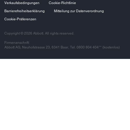
Verkaufsbedingungen
Cookie-Richtlinie
Barrierefreiheitserklärung
Mitteilung zur Datenverordnung
Cookie-Präferenzen
Copyright © 2026 Abbott. All rights reserved.
Firmenanschrift:
Abbott AG, Neuhofstrasse 23, 6341 Baar, Tel. 0800 804 404** (kostenlos)