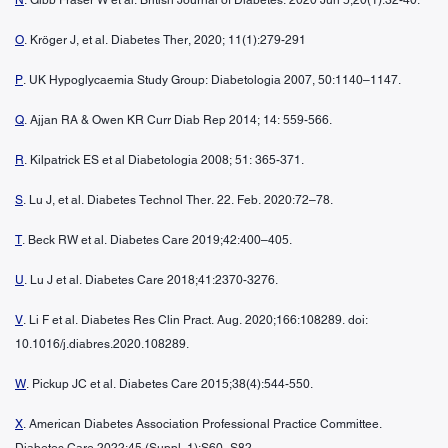
O
. Kröger J, et al. Diabetes Ther, 2020; 11(1):279-291
P
. UK Hypoglycaemia Study Group: Diabetologia 2007, 50:1140–1147.
Q
. Ajjan RA & Owen KR Curr Diab Rep 2014; 14: 559-566.
R
. Kilpatrick ES et al Diabetologia 2008; 51: 365-371.
S
. Lu J, et al. Diabetes Technol Ther. 22. Feb. 2020:72–78.
T
. Beck RW et al. Diabetes Care 2019;42:400–405.
U
. Lu J et al. Diabetes Care 2018;41:2370-3276.
V
. Li F et al. Diabetes Res Clin Pract. Aug. 2020;166:108289. doi:
10.1016/j.diabres.2020.108289.
W
. Pickup JC et al. Diabetes Care 2015;38(4):544-550.
X
. American Diabetes Association Professional Practice Committee.
Diabetes Care 2022;45 (Suppl. 1):S60–S82.