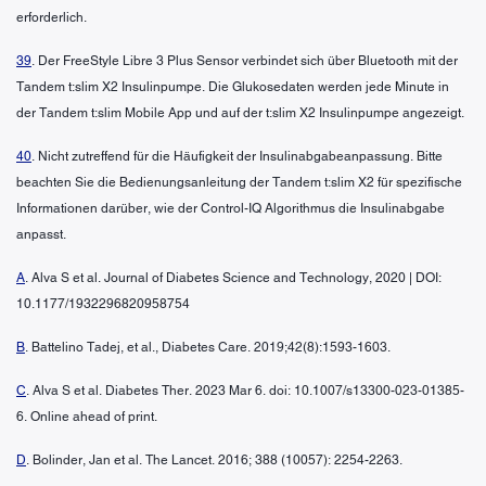
erforderlich.
39
. Der FreeStyle Libre 3 Plus Sensor verbindet sich über Bluetooth mit der
Tandem t:slim X2 Insulinpumpe. Die Glukosedaten werden jede Minute in
der Tandem t:slim Mobile App und auf der t:slim X2 Insulinpumpe angezeigt.
40
. Nicht zutreffend für die Häufigkeit der Insulinabgabeanpassung. Bitte
beachten Sie die Bedienungsanleitung der Tandem t:slim X2 für spezifische
Informationen darüber, wie der Control-IQ Algorithmus die Insulinabgabe
anpasst.
A
. Alva S et al. Journal of Diabetes Science and Technology, 2020 | DOI:
10.1177/1932296820958754
B
. Battelino Tadej, et al., Diabetes Care. 2019;42(8):1593-1603.
C
. Alva S et al. Diabetes Ther. 2023 Mar 6. doi: 10.1007/s13300-023-01385-
6. Online ahead of print.
D
. Bolinder, Jan et al. The Lancet. 2016; 388 (10057): 2254-2263.