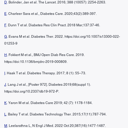
D
. Bolinder, Jan et al. The Lancet. 2016; 388 (10057): 2254-2263.
E
. Charleer Sara et al., Diabetes Care. 2020;43(2):389-397.
F
. Dunn T et al. Diabetes Res Clin Pract. 2018 Mar;137:37-46.
G
. Evans M et al. Diabetes Ther. 2022. https://doi.org/10.1007/s13300-022-
01253-9
H
. Fokkert M et al., BMJ Open Diab Res Care. 2019.
https://doi:10.1136/bmjdrc-2019-000809.
I
. Haak T et al. Diabetes Therapy. 2017; 8 (1): 55–73.
J
. Lang J et al., [Poster 972]. Diabetes 2019;68(suppl 1).
https://doi.org/10.2337/db19-972-P.
K
. Yaron M et al. Diabetes Care 2019; 42 (7): 1178-1184.
L
. Bailey T et al. Diabetes Technology Ther. 2015;17(11):787-794.
M
. Leelarathna L, N Engl J Med. 2022 Oct 20;387(16):1477-1487.