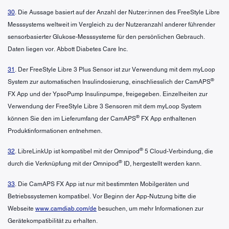
30
. Die Aussage basiert auf der Anzahl der Nutzer:innen des FreeStyle Libre
Messsystems weltweit im Vergleich zu der Nutzeranzahl anderer führender
sensorbasierter Glukose-Messsysteme für den persönlichen Gebrauch.
Daten liegen vor. Abbott Diabetes Care Inc.
31
. Der FreeStyle Libre 3 Plus Sensor ist zur Verwendung mit dem myLoop
®
System zur automatischen Insulindosierung, einschliesslich der CamAPS
FX App und der YpsoPump Insulinpumpe, freigegeben. Einzelheiten zur
Verwendung der FreeStyle Libre 3 Sensoren mit dem myLoop System
®
können Sie den im Lieferumfang der CamAPS
FX App enthaltenen
Produktinformationen entnehmen.
®
32
. LibreLinkUp ist kompatibel mit der Omnipod
5 Cloud-Verbindung, die
®
durch die Verknüpfung mit der Omnipod
ID, hergestellt werden kann.
33
. Die CamAPS FX App ist nur mit bestimmten Mobilgeräten und
Betriebssystemen kompatibel. Vor Beginn der App-Nutzung bitte die
Webseite
www.camdiab.com/de
besuchen, um mehr Informationen zur
Gerätekompatibilität zu erhalten.