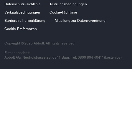
Datenschutz-Richtlinie
Nutzungsbedingungen
Verkaufsbedingungen
Cookie-Richtlinie
Barrierefreiheitserklärung
Mitteilung zur Datenverordnung
Cookie-Präferenzen
Copyright © 2026 Abbott. All rights reserved.
Firmenanschrift:
Abbott AG, Neuhofstrasse 23, 6341 Baar, Tel. 0800 804 404** (kostenlos)