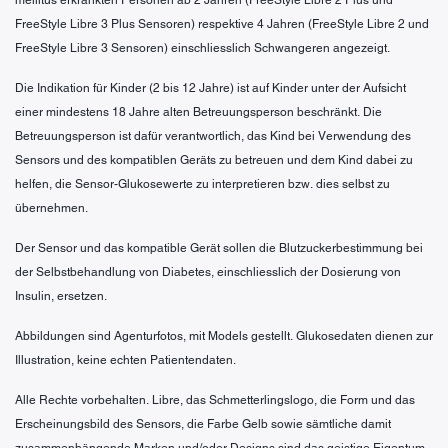
FreeStyle Libre 3 Plus Sensoren) respektive 4 Jahren (FreeStyle Libre 2 und
FreeStyle Libre 3 Sensoren) einschliesslich Schwangeren angezeigt.
Die Indikation für Kinder (2 bis 12 Jahre) ist auf Kinder unter der Aufsicht
einer mindestens 18 Jahre alten Betreuungsperson beschränkt. Die
Betreuungsperson ist dafür verantwortlich, das Kind bei Verwendung des
Sensors und des kompatiblen Geräts zu betreuen und dem Kind dabei zu
helfen, die Sensor-Glukosewerte zu interpretieren bzw. dies selbst zu
übernehmen.
Der Sensor und das kompatible Gerät sollen die Blutzuckerbestimmung bei
der Selbstbehandlung von Diabetes, einschliesslich der Dosierung von
Insulin, ersetzen.
Abbildungen sind Agenturfotos, mit Models gestellt. Glukosedaten dienen zur
Illustration, keine echten Patientendaten.
Alle Rechte vorbehalten. Libre, das Schmetterlingslogo, die Form und das
Erscheinungsbild des Sensors, die Farbe Gelb sowie sämtliche damit
zusammenhängende Marken und/oder Designs sind das geistige Eigentum