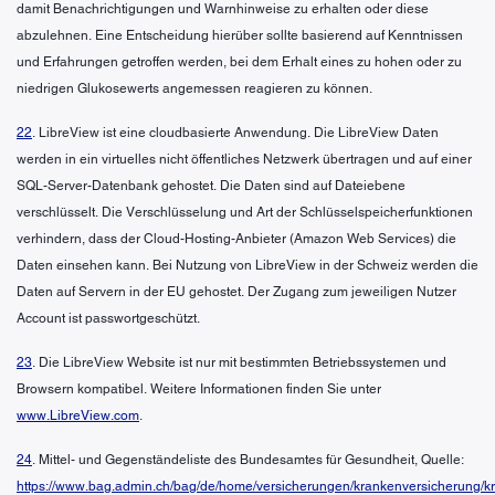
damit Benachrichtigungen und Warnhinweise zu erhalten oder diese
abzulehnen. Eine Entscheidung hierüber sollte basierend auf Kenntnissen
und Erfahrungen getroffen werden, bei dem Erhalt eines zu hohen oder zu
niedrigen Glukosewerts angemessen reagieren zu können.
22
. LibreView ist eine cloudbasierte Anwendung. Die LibreView Daten
werden in ein virtuelles nicht öffentliches Netzwerk übertragen und auf einer
SQL-Server-Datenbank gehostet. Die Daten sind auf Dateiebene
verschlüsselt. Die Verschlüsselung und Art der Schlüsselspeicherfunktionen
verhindern, dass der Cloud-Hosting-Anbieter (Amazon Web Services) die
Daten einsehen kann. Bei Nutzung von LibreView in der Schweiz werden die
Daten auf Servern in der EU gehostet. Der Zugang zum jeweiligen Nutzer
Account ist passwortgeschützt.
23
. Die LibreView Website ist nur mit bestimmten Betriebssystemen und
Browsern kompatibel. Weitere Informationen finden Sie unter
www.LibreView.com
.
24
. Mittel- und Gegenständeliste des Bundesamtes für Gesundheit, Quelle:
https://www.bag.admin.ch/bag/de/home/versicherungen/krankenversicherung/k