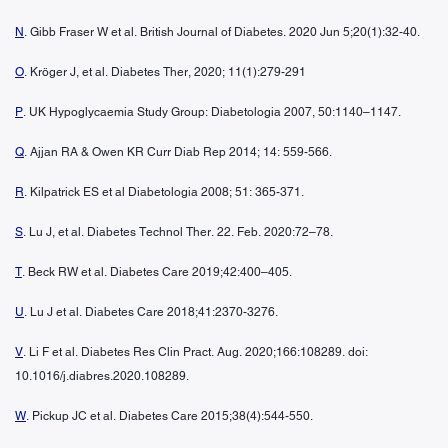
N
. Gibb Fraser W et al. British Journal of Diabetes. 2020 Jun 5;20(1):32-40.
O
. Kröger J, et al. Diabetes Ther, 2020; 11(1):279-291
P
. UK Hypoglycaemia Study Group: Diabetologia 2007, 50:1140–1147.
Q
. Ajjan RA & Owen KR Curr Diab Rep 2014; 14: 559-566.
R
. Kilpatrick ES et al Diabetologia 2008; 51: 365-371.
S
. Lu J, et al. Diabetes Technol Ther. 22. Feb. 2020:72–78.
T
. Beck RW et al. Diabetes Care 2019;42:400–405.
U
. Lu J et al. Diabetes Care 2018;41:2370-3276.
V
. Li F et al. Diabetes Res Clin Pract. Aug. 2020;166:108289. doi:
10.1016/j.diabres.2020.108289.
W
. Pickup JC et al. Diabetes Care 2015;38(4):544-550.