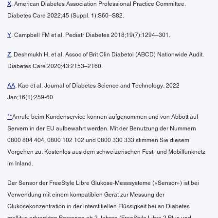
X
. American Diabetes Association Professional Practice Committee.
Diabetes Care 2022;45 (Suppl. 1):S60–S82.
Y
. Campbell FM et al. Pediatr Diabetes 2018;19(7):1294–301.
Z
. Deshmukh H, et al. Assoc of Brit Clin Diabetol (ABCD) Nationwide Audit.
Diabetes Care 2020;43:2153–2160.
AA
. Kao et al. Journal of Diabetes Science and Technology. 2022
Jan;16(1):259-60.
**
Anrufe beim Kundenservice können aufgenommen und von Abbott auf
Servern in der EU aufbewahrt werden. Mit der Benutzung der Nummern
0800 804 404, 0800 102 102 und 0800 330 333 stimmen Sie diesem
Vorgehen zu. Kostenlos aus dem schweizerischen Fest- und Mobilfunknetz
im Inland.
Der Sensor der FreeStyle Libre Glukose-Messsysteme («Sensor») ist bei
Verwendung mit einem kompatiblen Gerät zur Messung der
Glukosekonzentration in der interstitiellen Flüssigkeit bei an Diabetes
mellitus erkrankten Personen ab 2 Jahren (FreeStyle Libre 2 Plus und