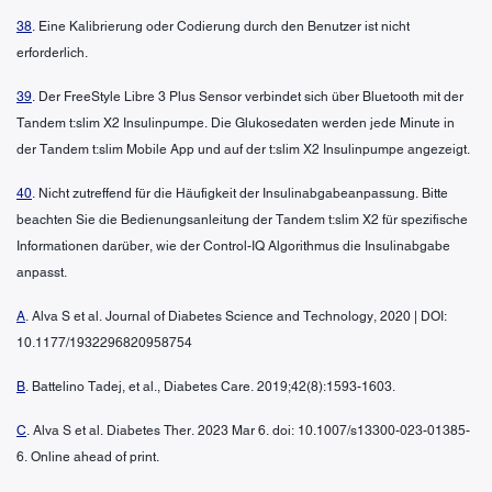
38
. Eine Kalibrierung oder Codierung durch den Benutzer ist nicht
erforderlich.
39
. Der FreeStyle Libre 3 Plus Sensor verbindet sich über Bluetooth mit der
Tandem t:slim X2 Insulinpumpe. Die Glukosedaten werden jede Minute in
der Tandem t:slim Mobile App und auf der t:slim X2 Insulinpumpe angezeigt.
40
. Nicht zutreffend für die Häufigkeit der Insulinabgabeanpassung. Bitte
beachten Sie die Bedienungsanleitung der Tandem t:slim X2 für spezifische
Informationen darüber, wie der Control-IQ Algorithmus die Insulinabgabe
anpasst.
A
. Alva S et al. Journal of Diabetes Science and Technology, 2020 | DOI:
10.1177/1932296820958754
B
. Battelino Tadej, et al., Diabetes Care. 2019;42(8):1593-1603.
C
. Alva S et al. Diabetes Ther. 2023 Mar 6. doi: 10.1007/s13300-023-01385-
6. Online ahead of print.