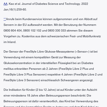
AA
. Kao et al. Journal of Diabetes Science and Technology. 2022
Jan;16(1):259-60.
**
Anrufe beim Kundenservice können aufgenommen und von Abbott auf
Servern in der EU aufbewahrt werden. Mit der Benutzung der Nummern
0800 804 404, 0800 102 102 und 0800 330 333 stimmen Sie diesem
Vorgehen zu. Kostenlos aus dem schweizerischen Fest- und Mobilfunknetz
im Inland.
Der Sensor der FreeStyle Libre Glukose-Messsysteme («Sensor») ist bei
Verwendung mit einem kompatiblen Gerät zur Messung der
Glukosekonzentration in der interstitiellen Flüssigkeit bei an Diabetes
mellitus erkrankten Personen ab 2 Jahren (FreeStyle Libre 2 Plus und
FreeStyle Libre 3 Plus Sensoren) respektive 4 Jahren (FreeStyle Libre 2 und
FreeStyle Libre 3 Sensoren) einschliesslich Schwangeren angezeigt.
Die Indikation für Kinder (2 bis 12 Jahre) ist auf Kinder unter der Aufsicht
einer mindestens 18 Jahre alten Betreuungsperson beschränkt. Die
Betreuungsperson ist dafür verantwortlich, das Kind bei Verwendung des
Sensors und des kompatiblen Geräts zu betreuen und dem Kind dabei zu