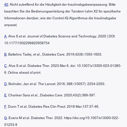
40
. Nicht zutreffend für die Häufigkeit der Insulinabgabeanpassung. Bitte
beachten Sie die Bedienungsanleitung der Tandem t:slim X2 für spezifische
Informationen darüber, wie der Control-IQ Algorithmus die Insulinabgabe
anpasst.
A
. Alva S et al. Journal of Diabetes Science and Technology, 2020 | DOI:
10.1177/1932296820958754
B
. Battelino Tadej, et al., Diabetes Care. 2019;42(8):1593-1603.
C
. Alva S et al. Diabetes Ther. 2023 Mar 6. doi: 10.1007/s13300-023-01385-
6. Online ahead of print.
D
. Bolinder, Jan et al. The Lancet. 2016; 388 (10057): 2254-2263.
E
. Charleer Sara et al., Diabetes Care. 2020;43(2):389-397.
F
. Dunn T et al. Diabetes Res Clin Pract. 2018 Mar;137:37-46.
G
. Evans M et al. Diabetes Ther. 2022. https://doi.org/10.1007/s13300-022-
01253-9