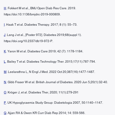
H
. Fokkert M et al., BMJ Open Diab Res Care. 2019.
https://doi:10.1136/bmjdrc-2019-000809.
I
. Haak T et al. Diabetes Therapy. 2017; 8 (1): 55–73.
J
. Lang J et al., [Poster 972]. Diabetes 2019;68(suppl 1).
https://doi.org/10.2337/db19-972-P.
K
. Yaron M et al. Diabetes Care 2019; 42 (7): 1178-1184.
L
. Bailey T et al. Diabetes Technology Ther. 2015;17(11):787-794.
M
. Leelarathna L, N Engl J Med. 2022 Oct 20;387(16):1477-1487.
N
. Gibb Fraser W et al. British Journal of Diabetes. 2020 Jun 5;20(1):32-40.
O
. Kröger J, et al. Diabetes Ther, 2020; 11(1):279-291
P
. UK Hypoglycaemia Study Group: Diabetologia 2007, 50:1140–1147.
Q
. Ajjan RA & Owen KR Curr Diab Rep 2014; 14: 559-566.