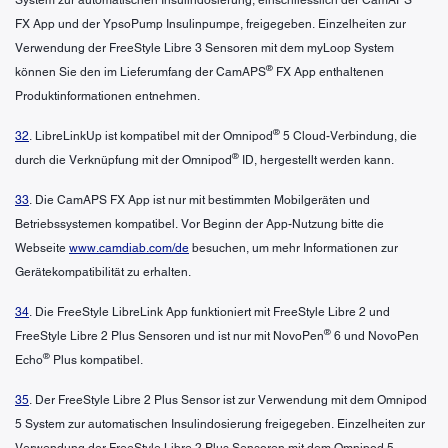
FX App und der YpsoPump Insulinpumpe, freigegeben. Einzelheiten zur
Verwendung der FreeStyle Libre 3 Sensoren mit dem myLoop System
®
können Sie den im Lieferumfang der CamAPS
FX App enthaltenen
Produktinformationen entnehmen.
®
32
. LibreLinkUp ist kompatibel mit der Omnipod
5 Cloud-Verbindung, die
®
durch die Verknüpfung mit der Omnipod
ID, hergestellt werden kann.
33
. Die CamAPS FX App ist nur mit bestimmten Mobilgeräten und
Betriebssystemen kompatibel. Vor Beginn der App-Nutzung bitte die
Webseite
www.camdiab.com/de
besuchen, um mehr Informationen zur
Gerätekompatibilität zu erhalten.
34
. Die FreeStyle LibreLink App funktioniert mit FreeStyle Libre 2 und
®
FreeStyle Libre 2 Plus Sensoren und ist nur mit NovoPen
6 und NovoPen
®
Echo
Plus kompatibel.
35
. Der FreeStyle Libre 2 Plus Sensor ist zur Verwendung mit dem Omnipod
5 System zur automatischen Insulindosierung freigegeben. Einzelheiten zur
Verwendung der FreeStyle Libre 2 Plus Sensoren mit dem Omnipod 5