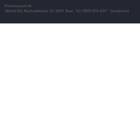
Firmenanschrift:
Abbott AG, Neuhofstrasse 23, 6341 Baar, Tel. 0800 804 404** (kostenlos)