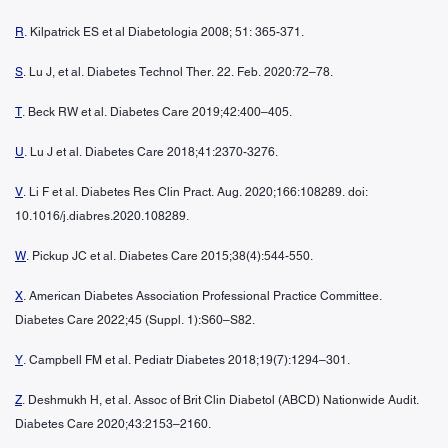
R
. Kilpatrick ES et al Diabetologia 2008; 51: 365-371.
S
. Lu J, et al. Diabetes Technol Ther. 22. Feb. 2020:72–78.
T
. Beck RW et al. Diabetes Care 2019;42:400–405.
U
. Lu J et al. Diabetes Care 2018;41:2370-3276.
V
. Li F et al. Diabetes Res Clin Pract. Aug. 2020;166:108289. doi:
10.1016/j.diabres.2020.108289.
W
. Pickup JC et al. Diabetes Care 2015;38(4):544-550.
X
. American Diabetes Association Professional Practice Committee.
Diabetes Care 2022;45 (Suppl. 1):S60–S82.
Y
. Campbell FM et al. Pediatr Diabetes 2018;19(7):1294–301.
Z
. Deshmukh H, et al. Assoc of Brit Clin Diabetol (ABCD) Nationwide Audit.
Diabetes Care 2020;43:2153–2160.