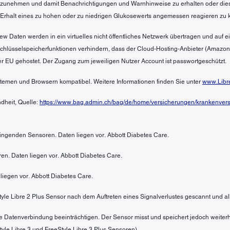
 anzunehmen und damit Benachrichtigungen und Warnhinweise zu erhalten oder die
 Erhalt eines zu hohen oder zu niedrigen Glukosewerts angemessen reagieren zu 
ew Daten werden in ein virtuelles nicht öffentliches Netzwerk übertragen und auf
 Schlüsselspeicherfunktionen verhindern, dass der Cloud-Hosting-Anbieter (Amazo
er EU gehostet. Der Zugang zum jeweiligen Nutzer Account ist passwortgeschützt.
ystemen und Browsern kompatibel. Weitere Informationen finden Sie unter
www.Libr
dheit, Quelle:
https://www.bag.admin.ch/bag/de/home/versicherungen/krankenversi
bringenden Sensoren. Daten liegen vor. Abbott Diabetes Care.
en. Daten liegen vor. Abbott Diabetes Care.
liegen vor. Abbott Diabetes Care.
Style Libre 2 Plus Sensor nach dem Auftreten eines Signalverlustes gescannt und al
e Datenverbindung beeinträchtigen. Der Sensor misst und speichert jedoch weiterh
yle Libre 3 und FreeStyle Libre 3 Plus Sensoren).