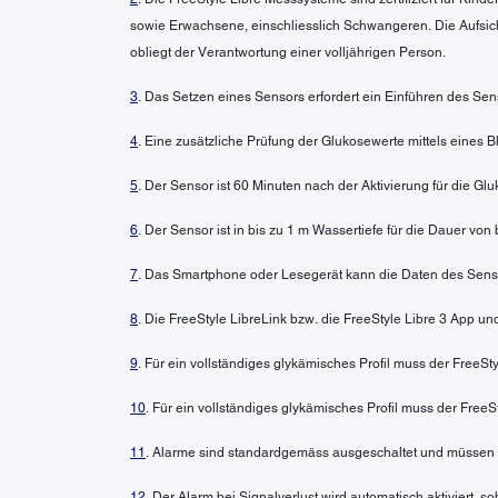
sowie Erwachsene, einschliesslich Schwangeren. Die Aufsic
obliegt der Verantwortung einer volljährigen Person.
3
. Das Setzen eines Sensors erfordert ein Einführen des Sen
4
. Eine zusätzliche Prüfung der Glukosewerte mittels eines
5
. Der Sensor ist 60 Minuten nach der Aktivierung für die G
6
. Der Sensor ist in bis zu 1 m Wassertiefe für die Dauer von
7
. Das Smartphone oder Lesegerät kann die Daten des Senso
8
. Die FreeStyle LibreLink bzw. die FreeStyle Libre 3 App u
9
. Für ein vollständiges glykämisches Profil muss der FreeS
10
. Für ein vollständiges glykämisches Profil muss der FreeS
11
. Alarme sind standardgemäss ausgeschaltet und müssen 
12
. Der Alarm bei Signalverlust wird automatisch aktiviert, 