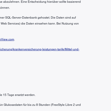
se abzulehnen. Eine Entscheidung hierüber sollte basierend
können.
 einer SQL-Server-Datenbank gehostet. Die Daten sind auf
n Web Services) die Daten einsehen kann. Bei Nutzung von
eView.com
.
cherung/krankenversicherung-leistungen-tarife/Mittel-und-
le 15 Tage ersetzt werden.
in Glukosedaten für bis zu 8 Stunden (FreeStyle Libre 2 und