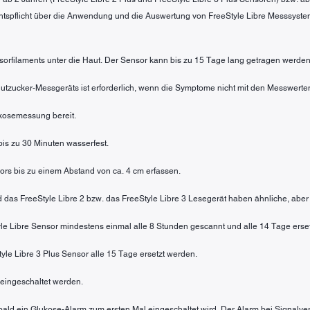
htspflicht über die Anwendung und die Auswertung von FreeStyle Libre Messsyste
sorfilaments unter die Haut. Der Sensor kann bis zu 15 Tage lang getragen werden
 Blutzucker-Messgeräts ist erforderlich, wenn die Symptome nicht mit den Messwe
lukosemessung bereit.
 bis zu 30 Minuten wasserfest.
rs bis zu einem Abstand von ca. 4 cm erfassen.
nd das FreeStyle Libre 2 bzw. das FreeStyle Libre 3 Lesegerät haben ähnliche, aber
tyle Libre Sensor mindestens einmal alle 8 Stunden gescannt und alle 14 Tage erse
tyle Libre 3 Plus Sensor alle 15 Tage ersetzt werden.
eingeschaltet werden.
sobald ein Glukose-Alarm zum ersten Mal eingeschaltet wird. Der Alarm bei Signalve