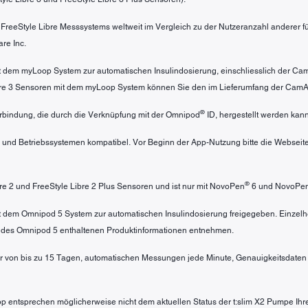
s FreeStyle Libre Messsystems weltweit im Vergleich zu der Nutzeranzahl anderer
re Inc.
mit dem myLoop System zur automatischen Insulindosierung, einschliesslich der C
ibre 3 Sensoren mit dem myLoop System können Sie den im Lieferumfang der Cam
®
bindung, die durch die Verknüpfung mit der Omnipod
ID, hergestellt werden kann
 und Betriebssystemen kompatibel. Vor Beginn der App-Nutzung bitte die Webseit
®
ibre 2 und FreeStyle Libre 2 Plus Sensoren und ist nur mit NovoPen
6 und NovoPe
mit dem Omnipod 5 System zur automatischen Insulindosierung freigegeben. Einzel
 des Omnipod 5 enthaltenen Produktinformationen entnehmen.
r von bis zu 15 Tagen, automatischen Messungen jede Minute, Genauigkeitsdaten u
pp entsprechen möglicherweise nicht dem aktuellen Status der t:slim X2 Pumpe Ihr