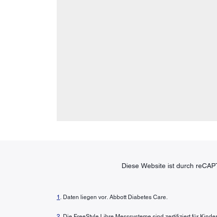
Diese Website ist durch reCAP
1
. Daten liegen vor. Abbott Diabetes Care.
2
. Die FreeStyle Libre Messsysteme sind zertifiziert für Kin