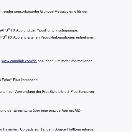
 führender sensorbasierter Glukose-Messsysteme für den
®
amAPS
FX App und der YpsoPump Insulinpumpe,
®
APS
FX App enthaltenen Produktinformationen entnehmen.
.
e
www.camdiab.com/de
besuchen, um mehr Informationen
®
n Echo
Plus kompatibel.
heiten zur Verwendung der FreeStyle Libre 2 Plus Sensoren
nd der Einrichtung über eine einzige App mit AID-
er Patienten. Uploads zur Tandem Source Plattform erfordern