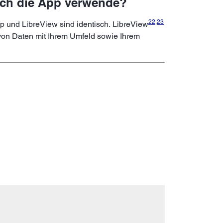
ich die App verwende?
22
,
23
p und LibreView sind identisch. LibreView
on Daten mit Ihrem Umfeld sowie Ihrem