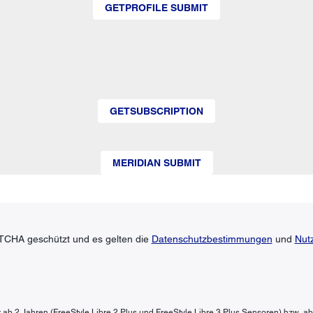
GETPROFILE SUBMIT
GETSUBSCRIPTION
MERIDIAN SUBMIT
TCHA geschützt und es gelten die
Datenschutzbestimmungen
und
Nut
der ab 2 Jahren (FreeStyle Libre 2 Plus und FreeStyle Libre 3 Plus Sensoren) bzw. a