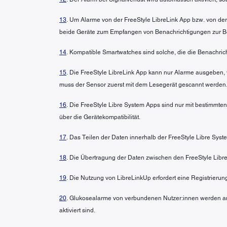
13
. Um Alarme von der FreeStyle LibreLink App bzw. von der
beide Geräte zum Empfangen von Benachrichtigungen zur Bere
14
. Kompatible Smartwatches sind solche, die die Benachric
15
. Die FreeStyle LibreLink App kann nur Alarme ausgeben, 
muss der Sensor zuerst mit dem Lesegerät gescannt werden.
16
. Die FreeStyle Libre System Apps sind nur mit bestimmte
über die Gerätekompatibilität.
17
. Das Teilen der Daten innerhalb der FreeStyle Libre Syst
18
. Die Übertragung der Daten zwischen den FreeStyle Libre
19
. Die Nutzung von LibreLinkUp erfordert eine Registrierun
20
. Glukosealarme von verbundenen Nutzer:innen werden an
aktiviert sind.