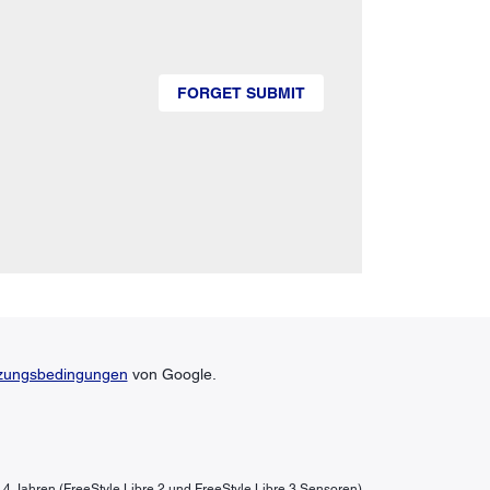
FORGET SUBMIT
zungsbedingungen
von Google.
b 4 Jahren (FreeStyle Libre 2 und FreeStyle Libre 3 Sensoren)