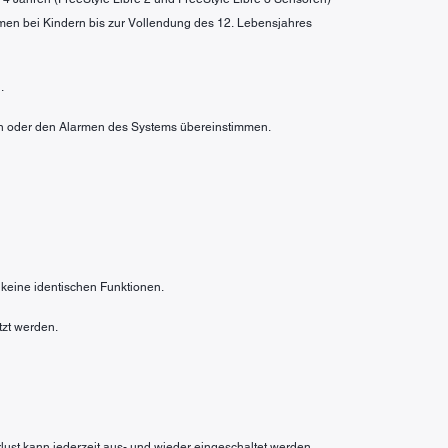
men bei Kindern bis zur Vollendung des 12. Lebensjahres
.
rten oder den Alarmen des Systems übereinstimmen.
 keine identischen Funktionen.
tzt werden.
rlust kann jederzeit aus- und wieder eingeschaltet werden.