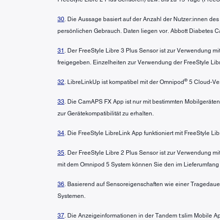
30
. Die Aussage basiert auf der Anzahl der Nutzer:innen de
persönlichen Gebrauch. Daten liegen vor. Abbott Diabetes Ca
31
. Der FreeStyle Libre 3 Plus Sensor ist zur Verwendung 
freigegeben. Einzelheiten zur Verwendung der FreeStyle L
®
32
. LibreLinkUp ist kompatibel mit der Omnipod
5 Cloud-Ver
33
. Die CamAPS FX App ist nur mit bestimmten Mobilgeräten
zur Gerätekompatibilität zu erhalten.
34
. Die FreeStyle LibreLink App funktioniert mit FreeStyle L
35
. Der FreeStyle Libre 2 Plus Sensor ist zur Verwendung 
mit dem Omnipod 5 System können Sie den im Lieferumfang
36
. Basierend auf Sensoreigenschaften wie einer Tragedaue
Systemen.
37
. Die Anzeigeinformationen in der Tandem t:slim Mobile A