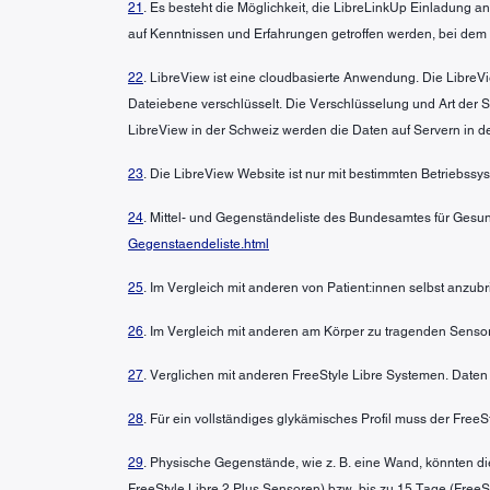
21
. Es besteht die Möglichkeit, die LibreLinkUp Einladung
auf Kenntnissen und Erfahrungen getroffen werden, bei dem
22
. LibreView ist eine cloudbasierte Anwendung. Die LibreVi
Dateiebene verschlüsselt. Die Verschlüsselung und Art der
LibreView in der Schweiz werden die Daten auf Servern in d
23
. Die LibreView Website ist nur mit bestimmten Betriebss
24
. Mittel- und Gegenständeliste des Bundesamtes für Gesun
Gegenstaendeliste.html
25
. Im Vergleich mit anderen von Patient:innen selbst anzu
26
. Im Vergleich mit anderen am Körper zu tragenden Sensor
27
. Verglichen mit anderen FreeStyle Libre Systemen. Daten 
28
. Für ein vollständiges glykämisches Profil muss der Free
29
. Physische Gegenstände, wie z. B. eine Wand, könnten di
FreeStyle Libre 2 Plus Sensoren) bzw. bis zu 15 Tage (FreeSt