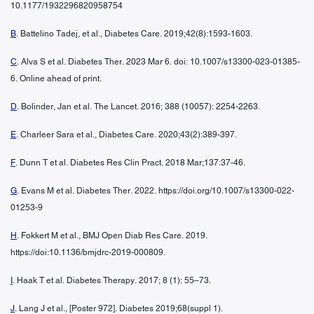
10.1177/1932296820958754
B
. Battelino Tadej, et al., Diabetes Care. 2019;42(8):1593-1603.
C
. Alva S et al. Diabetes Ther. 2023 Mar 6. doi: 10.1007/s13300-023-01385-
6. Online ahead of print.
D
. Bolinder, Jan et al. The Lancet. 2016; 388 (10057): 2254-2263.
E
. Charleer Sara et al., Diabetes Care. 2020;43(2):389-397.
F
. Dunn T et al. Diabetes Res Clin Pract. 2018 Mar;137:37-46.
G
. Evans M et al. Diabetes Ther. 2022. https://doi.org/10.1007/s13300-022-
01253-9
H
. Fokkert M et al., BMJ Open Diab Res Care. 2019.
https://doi:10.1136/bmjdrc-2019-000809.
I
. Haak T et al. Diabetes Therapy. 2017; 8 (1): 55–73.
J
. Lang J et al., [Poster 972]. Diabetes 2019;68(suppl 1).