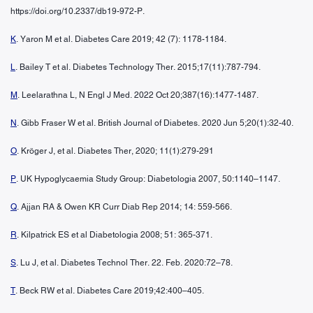
https://doi.org/10.2337/db19-972-P.
K
. Yaron M et al. Diabetes Care 2019; 42 (7): 1178-1184.
L
. Bailey T et al. Diabetes Technology Ther. 2015;17(11):787-794.
M
. Leelarathna L, N Engl J Med. 2022 Oct 20;387(16):1477-1487.
N
. Gibb Fraser W et al. British Journal of Diabetes. 2020 Jun 5;20(1):32-40.
O
. Kröger J, et al. Diabetes Ther, 2020; 11(1):279-291
P
. UK Hypoglycaemia Study Group: Diabetologia 2007, 50:1140–1147.
Q
. Ajjan RA & Owen KR Curr Diab Rep 2014; 14: 559-566.
R
. Kilpatrick ES et al Diabetologia 2008; 51: 365-371.
S
. Lu J, et al. Diabetes Technol Ther. 22. Feb. 2020:72–78.
T
. Beck RW et al. Diabetes Care 2019;42:400–405.