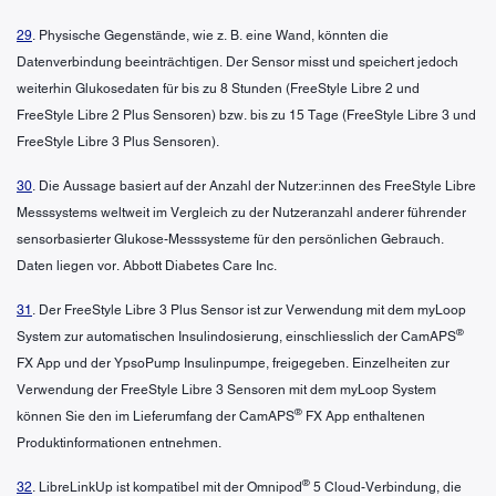
29
. Physische Gegenstände, wie z. B. eine Wand, könnten die
Datenverbindung beeinträchtigen. Der Sensor misst und speichert jedoch
weiterhin Glukosedaten für bis zu 8 Stunden (FreeStyle Libre 2 und
FreeStyle Libre 2 Plus Sensoren) bzw. bis zu 15 Tage (FreeStyle Libre 3 und
FreeStyle Libre 3 Plus Sensoren).
30
. Die Aussage basiert auf der Anzahl der Nutzer:innen des FreeStyle Libre
Messsystems weltweit im Vergleich zu der Nutzeranzahl anderer führender
sensorbasierter Glukose-Messsysteme für den persönlichen Gebrauch.
Daten liegen vor. Abbott Diabetes Care Inc.
31
. Der FreeStyle Libre 3 Plus Sensor ist zur Verwendung mit dem myLoop
®
System zur automatischen Insulindosierung, einschliesslich der CamAPS
FX App und der YpsoPump Insulinpumpe, freigegeben. Einzelheiten zur
Verwendung der FreeStyle Libre 3 Sensoren mit dem myLoop System
®
können Sie den im Lieferumfang der CamAPS
FX App enthaltenen
Produktinformationen entnehmen.
®
32
. LibreLinkUp ist kompatibel mit der Omnipod
5 Cloud-Verbindung, die