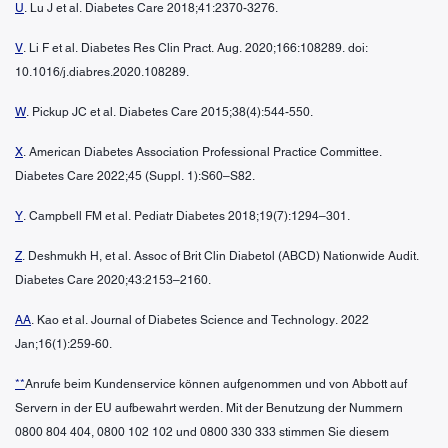
U
. Lu J et al. Diabetes Care 2018;41:2370-3276.
V
. Li F et al. Diabetes Res Clin Pract. Aug. 2020;166:108289. doi:
10.1016/j.diabres.2020.108289.
W
. Pickup JC et al. Diabetes Care 2015;38(4):544-550.
X
. American Diabetes Association Professional Practice Committee.
Diabetes Care 2022;45 (Suppl. 1):S60–S82.
Y
. Campbell FM et al. Pediatr Diabetes 2018;19(7):1294–301.
Z
. Deshmukh H, et al. Assoc of Brit Clin Diabetol (ABCD) Nationwide Audit.
Diabetes Care 2020;43:2153–2160.
AA
. Kao et al. Journal of Diabetes Science and Technology. 2022
Jan;16(1):259-60.
**
Anrufe beim Kundenservice können aufgenommen und von Abbott auf
Servern in der EU aufbewahrt werden. Mit der Benutzung der Nummern
0800 804 404, 0800 102 102 und 0800 330 333 stimmen Sie diesem