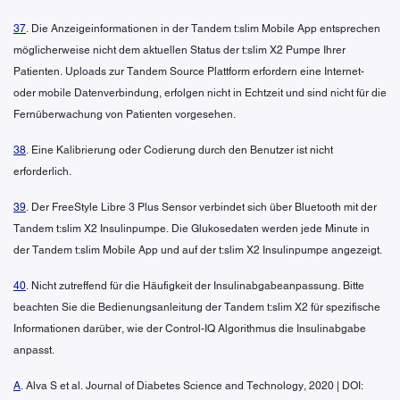
37
. Die Anzeigeinformationen in der Tandem t:slim Mobile App entsprechen
möglicherweise nicht dem aktuellen Status der t:slim X2 Pumpe Ihrer
Patienten. Uploads zur Tandem Source Plattform erfordern eine Internet-
oder mobile Datenverbindung, erfolgen nicht in Echtzeit und sind nicht für die
Fernüberwachung von Patienten vorgesehen.
38
. Eine Kalibrierung oder Codierung durch den Benutzer ist nicht
erforderlich.
39
. Der FreeStyle Libre 3 Plus Sensor verbindet sich über Bluetooth mit der
Tandem t:slim X2 Insulinpumpe. Die Glukosedaten werden jede Minute in
der Tandem t:slim Mobile App und auf der t:slim X2 Insulinpumpe angezeigt.
40
. Nicht zutreffend für die Häufigkeit der Insulinabgabeanpassung. Bitte
beachten Sie die Bedienungsanleitung der Tandem t:slim X2 für spezifische
Informationen darüber, wie der Control-IQ Algorithmus die Insulinabgabe
anpasst.
A
. Alva S et al. Journal of Diabetes Science and Technology, 2020 | DOI: