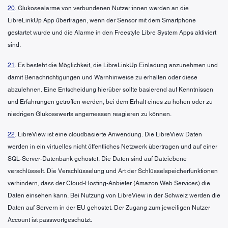
20
. Glukosealarme von verbundenen Nutzer:innen werden an die
LibreLinkUp App übertragen, wenn der Sensor mit dem Smartphone
gestartet wurde und die Alarme in den Freestyle Libre System Apps aktiviert
sind.
21
. Es besteht die Möglichkeit, die LibreLinkUp Einladung anzunehmen und
damit Benachrichtigungen und Warnhinweise zu erhalten oder diese
abzulehnen. Eine Entscheidung hierüber sollte basierend auf Kenntnissen
und Erfahrungen getroffen werden, bei dem Erhalt eines zu hohen oder zu
niedrigen Glukosewerts angemessen reagieren zu können.
22
. LibreView ist eine cloudbasierte Anwendung. Die LibreView Daten
werden in ein virtuelles nicht öffentliches Netzwerk übertragen und auf einer
SQL-Server-Datenbank gehostet. Die Daten sind auf Dateiebene
verschlüsselt. Die Verschlüsselung und Art der Schlüsselspeicherfunktionen
verhindern, dass der Cloud-Hosting-Anbieter (Amazon Web Services) die
Daten einsehen kann. Bei Nutzung von LibreView in der Schweiz werden die
Daten auf Servern in der EU gehostet. Der Zugang zum jeweiligen Nutzer
Account ist passwortgeschützt.