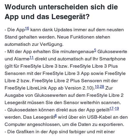
Wodurch unterscheiden sich die
App und das Lesegerät?
16
- Die App
kann dank Updates immer auf dem neusten
Stand gehalten werden. Neue Funktionen stehen
automatisch zur Verfügung.
5
- Mit der App erhalten Sie minutengenaue
Glukosewerte
11
und Alarme
direkt und automatisch auf Ihr Smartphone
(gilt für FreeStyle Libre 3 bzw. FreeStyle Libre 3 Plus
Sensoren mit der FreeStyle Libre 3 App sowie FreeStyle
Libre 2 bzw. FreeStyle Libre 2 Plus Sensoren mit der
10
,
28
FreeStyle LibreLink App ab Version 2.10).
Zur
Ausgabe von Glukosewerten auf dem FreeStyle Libre 2
Lesegerät müssen Sie den Sensor weiterhin scannen.
17
-
19
- Glukosedaten können direkt aus der App geteilt
8
werden. Das Lesegerät
wird über ein USB-Kabel an den
Computer angeschlossen, um die Daten zu exportieren.
- Die Grafiken in der App sind farbiger und mit einer