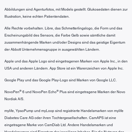
Abbildungen sind Agenturfotos, mit Models gestellt. Glukosedaten dienen zur
Illustration, keine echten Patientendaten.
Alle Rechte vorbehalten. Libre, das Schmetterlingslogo, die Form und das
Erscheinungsbild des Sensors, die Farbe Gelb sowie sämtliche damit
zusammenhängende Marken und/oder Designs sind das geistige Eigentum
der Abbott Unternehmensgruppe in ausgewählten Ländern.
Apple und das Apple Logo sind eingetragenen Marken von Apple Inc., in den
USA und anderen Ländern. App Store ist ein Warenzeichen von Apple Inc.
Google Play und das Google Play-Logo sind Marken von Google LLC.
®
®
NovoPen
6 und NovoPen Echo
Plus sind eingetragene Marken der Novo
Nordisk A/S.
mylife, YpsoPump und myLoop sind registrierte Handelsmarken von mylife
Diabetes Care AG oder ihren Tochtergesellschaften. CamAPS ist eine
eingetragene Marke von CamDiab Ltd. Andere Handelsmarken und
Handelsnamen sind Eigentum der jeweiligen Inhaber. Für die Nutzung des