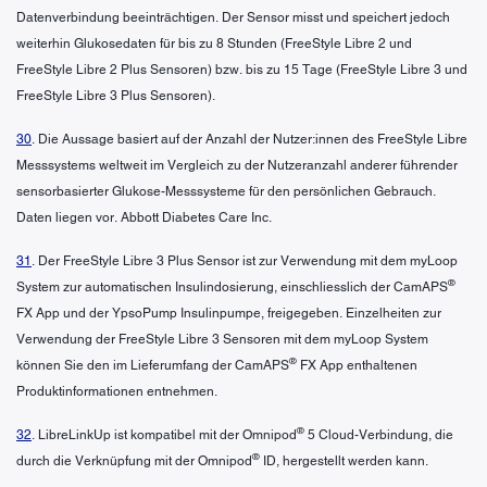
Datenverbindung beeinträchtigen. Der Sensor misst und speichert jedoch
weiterhin Glukosedaten für bis zu 8 Stunden (FreeStyle Libre 2 und
FreeStyle Libre 2 Plus Sensoren) bzw. bis zu 15 Tage (FreeStyle Libre 3 und
FreeStyle Libre 3 Plus Sensoren).
30
. Die Aussage basiert auf der Anzahl der Nutzer:innen des FreeStyle Libre
Messsystems weltweit im Vergleich zu der Nutzeranzahl anderer führender
sensorbasierter Glukose-Messsysteme für den persönlichen Gebrauch.
Daten liegen vor. Abbott Diabetes Care Inc.
31
. Der FreeStyle Libre 3 Plus Sensor ist zur Verwendung mit dem myLoop
®
System zur automatischen Insulindosierung, einschliesslich der CamAPS
FX App und der YpsoPump Insulinpumpe, freigegeben. Einzelheiten zur
Verwendung der FreeStyle Libre 3 Sensoren mit dem myLoop System
®
können Sie den im Lieferumfang der CamAPS
FX App enthaltenen
Produktinformationen entnehmen.
®
32
. LibreLinkUp ist kompatibel mit der Omnipod
5 Cloud-Verbindung, die
®
durch die Verknüpfung mit der Omnipod
ID, hergestellt werden kann.