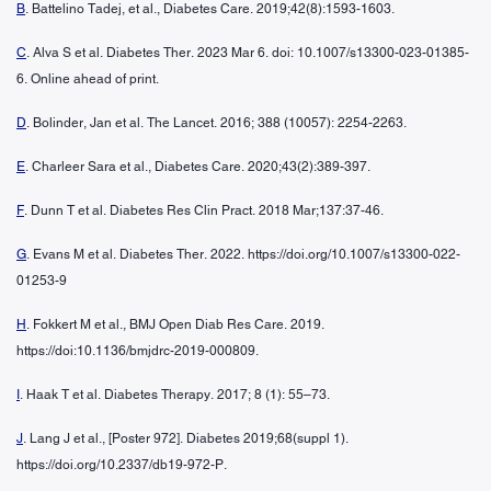
B
. Battelino Tadej, et al., Diabetes Care. 2019;42(8):1593-1603.
C
. Alva S et al. Diabetes Ther. 2023 Mar 6. doi: 10.1007/s13300-023-01385-
6. Online ahead of print.
D
. Bolinder, Jan et al. The Lancet. 2016; 388 (10057): 2254-2263.
E
. Charleer Sara et al., Diabetes Care. 2020;43(2):389-397.
F
. Dunn T et al. Diabetes Res Clin Pract. 2018 Mar;137:37-46.
G
. Evans M et al. Diabetes Ther. 2022. https://doi.org/10.1007/s13300-022-
01253-9
H
. Fokkert M et al., BMJ Open Diab Res Care. 2019.
https://doi:10.1136/bmjdrc-2019-000809.
I
. Haak T et al. Diabetes Therapy. 2017; 8 (1): 55–73.
J
. Lang J et al., [Poster 972]. Diabetes 2019;68(suppl 1).
https://doi.org/10.2337/db19-972-P.