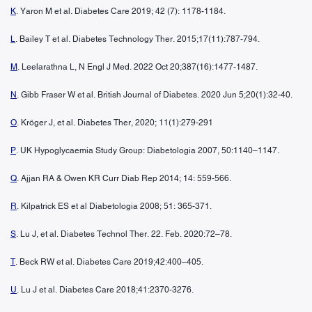
K
. Yaron M et al. Diabetes Care 2019; 42 (7): 1178-1184.
L
. Bailey T et al. Diabetes Technology Ther. 2015;17(11):787-794.
M
. Leelarathna L, N Engl J Med. 2022 Oct 20;387(16):1477-1487.
N
. Gibb Fraser W et al. British Journal of Diabetes. 2020 Jun 5;20(1):32-40.
O
. Kröger J, et al. Diabetes Ther, 2020; 11(1):279-291
P
. UK Hypoglycaemia Study Group: Diabetologia 2007, 50:1140–1147.
Q
. Ajjan RA & Owen KR Curr Diab Rep 2014; 14: 559-566.
R
. Kilpatrick ES et al Diabetologia 2008; 51: 365-371.
S
. Lu J, et al. Diabetes Technol Ther. 22. Feb. 2020:72–78.
T
. Beck RW et al. Diabetes Care 2019;42:400–405.
U
. Lu J et al. Diabetes Care 2018;41:2370-3276.