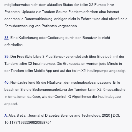
möglicherweise nicht dem aktuellen Status der t:slim X2 Pumpe Ihrer
Patienten. Uploads zur Tandem Source Plattform erfordern eine Internet-
oder mobile Datenverbindung, erfolgen nicht in Echtzeit und sind nicht für die
Fernüberwachung von Patienten vorgesehen.
38
. Eine Kalibrierung oder Codierung durch den Benutzer ist nicht
erforderlich.
39
. Der FreeStyle Libre 3 Plus Sensor verbindet sich über Bluetooth mit der
Tandem t:slim X2 Insulinpumpe. Die Glukosedaten werden jede Minute in
der Tandem t:slim Mobile App und auf der t:slim X2 Insulinpumpe angezeigt.
40
. Nicht zutreffend für die Häufigkeit der Insulinabgabeanpassung. Bitte
beachten Sie die Bedienungsanleitung der Tandem t:slim X2 für spezifische
Informationen darüber, wie der Control-IQ Algorithmus die Insulinabgabe
anpasst.
A
. Alva S et al. Journal of Diabetes Science and Technology, 2020 | DOI:
10.1177/1932296820958754