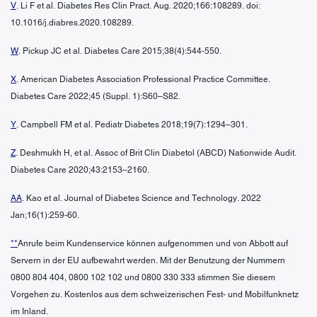
V
. Li F et al. Diabetes Res Clin Pract. Aug. 2020;166:108289. doi:
10.1016/j.diabres.2020.108289.
W
. Pickup JC et al. Diabetes Care 2015;38(4):544-550.
X
. American Diabetes Association Professional Practice Committee.
Diabetes Care 2022;45 (Suppl. 1):S60–S82.
Y
. Campbell FM et al. Pediatr Diabetes 2018;19(7):1294–301.
Z
. Deshmukh H, et al. Assoc of Brit Clin Diabetol (ABCD) Nationwide Audit.
Diabetes Care 2020;43:2153–2160.
AA
. Kao et al. Journal of Diabetes Science and Technology. 2022
Jan;16(1):259-60.
**
Anrufe beim Kundenservice können aufgenommen und von Abbott auf
Servern in der EU aufbewahrt werden. Mit der Benutzung der Nummern
0800 804 404, 0800 102 102 und 0800 330 333 stimmen Sie diesem
Vorgehen zu. Kostenlos aus dem schweizerischen Fest- und Mobilfunknetz
im Inland.