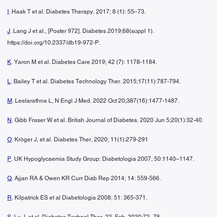
I
. Haak T et al. Diabetes Therapy. 2017; 8 (1): 55–73.
J
. Lang J et al., [Poster 972]. Diabetes 2019;68(suppl 1).
https://doi.org/10.2337/db19-972-P.
K
. Yaron M et al. Diabetes Care 2019; 42 (7): 1178-1184.
L
. Bailey T et al. Diabetes Technology Ther. 2015;17(11):787-794.
M
. Leelarathna L, N Engl J Med. 2022 Oct 20;387(16):1477-1487.
N
. Gibb Fraser W et al. British Journal of Diabetes. 2020 Jun 5;20(1):32-40.
O
. Kröger J, et al. Diabetes Ther, 2020; 11(1):279-291
P
. UK Hypoglycaemia Study Group: Diabetologia 2007, 50:1140–1147.
Q
. Ajjan RA & Owen KR Curr Diab Rep 2014; 14: 559-566.
R
. Kilpatrick ES et al Diabetologia 2008; 51: 365-371.
S
. Lu J, et al. Diabetes Technol Ther. 22. Feb. 2020:72–78.