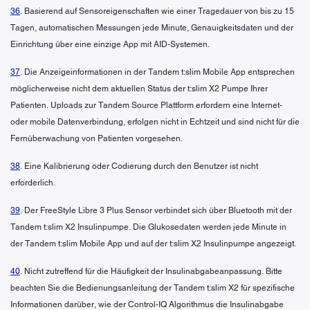
36
. Basierend auf Sensoreigenschaften wie einer Tragedauer von bis zu 15
Tagen, automatischen Messungen jede Minute, Genauigkeitsdaten und der
Einrichtung über eine einzige App mit AID-Systemen.
37
. Die Anzeigeinformationen in der Tandem t:slim Mobile App entsprechen
möglicherweise nicht dem aktuellen Status der t:slim X2 Pumpe Ihrer
Patienten. Uploads zur Tandem Source Plattform erfordern eine Internet-
oder mobile Datenverbindung, erfolgen nicht in Echtzeit und sind nicht für die
Fernüberwachung von Patienten vorgesehen.
38
. Eine Kalibrierung oder Codierung durch den Benutzer ist nicht
erforderlich.
39
. Der FreeStyle Libre 3 Plus Sensor verbindet sich über Bluetooth mit der
Tandem t:slim X2 Insulinpumpe. Die Glukosedaten werden jede Minute in
der Tandem t:slim Mobile App und auf der t:slim X2 Insulinpumpe angezeigt.
40
. Nicht zutreffend für die Häufigkeit der Insulinabgabeanpassung. Bitte
beachten Sie die Bedienungsanleitung der Tandem t:slim X2 für spezifische
Informationen darüber, wie der Control-IQ Algorithmus die Insulinabgabe