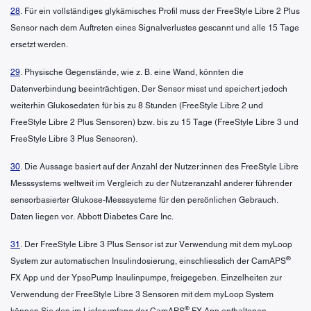
28
. Für ein vollständiges glykämisches Profil muss der FreeStyle Libre 2 Plus
Sensor nach dem Auftreten eines Signalverlustes gescannt und alle 15 Tage
ersetzt werden.
29
. Physische Gegenstände, wie z. B. eine Wand, könnten die
Datenverbindung beeinträchtigen. Der Sensor misst und speichert jedoch
weiterhin Glukosedaten für bis zu 8 Stunden (FreeStyle Libre 2 und
FreeStyle Libre 2 Plus Sensoren) bzw. bis zu 15 Tage (FreeStyle Libre 3 und
FreeStyle Libre 3 Plus Sensoren).
30
. Die Aussage basiert auf der Anzahl der Nutzer:innen des FreeStyle Libre
Messsystems weltweit im Vergleich zu der Nutzeranzahl anderer führender
sensorbasierter Glukose-Messsysteme für den persönlichen Gebrauch.
Daten liegen vor. Abbott Diabetes Care Inc.
31
. Der FreeStyle Libre 3 Plus Sensor ist zur Verwendung mit dem myLoop
®
System zur automatischen Insulindosierung, einschliesslich der CamAPS
FX App und der YpsoPump Insulinpumpe, freigegeben. Einzelheiten zur
Verwendung der FreeStyle Libre 3 Sensoren mit dem myLoop System
®
können Sie den im Lieferumfang der CamAPS
FX App enthaltenen