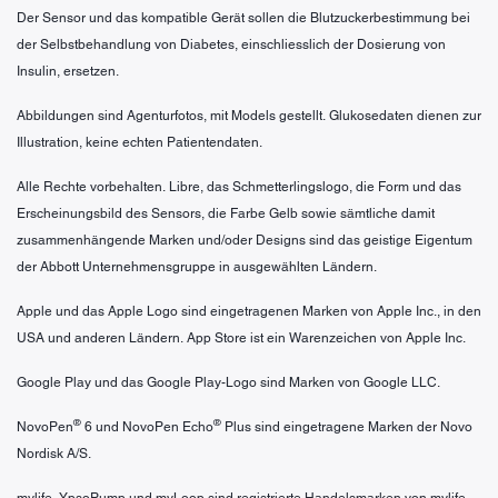
Der Sensor und das kompatible Gerät sollen die Blutzuckerbestimmung bei
der Selbstbehandlung von Diabetes, einschliesslich der Dosierung von
Insulin, ersetzen.
Abbildungen sind Agenturfotos, mit Models gestellt. Glukosedaten dienen zur
Illustration, keine echten Patientendaten.
Alle Rechte vorbehalten. Libre, das Schmetterlingslogo, die Form und das
Erscheinungsbild des Sensors, die Farbe Gelb sowie sämtliche damit
zusammenhängende Marken und/oder Designs sind das geistige Eigentum
der Abbott Unternehmensgruppe in ausgewählten Ländern.
Apple und das Apple Logo sind eingetragenen Marken von Apple Inc., in den
USA und anderen Ländern. App Store ist ein Warenzeichen von Apple Inc.
Google Play und das Google Play-Logo sind Marken von Google LLC.
®
®
NovoPen
6 und NovoPen Echo
Plus sind eingetragene Marken der Novo
Nordisk A/S.
mylife, YpsoPump und myLoop sind registrierte Handelsmarken von mylife