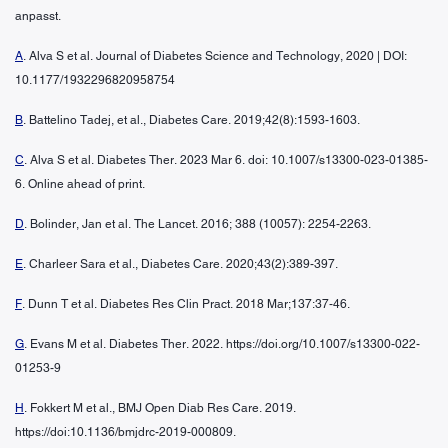
anpasst.
A
. Alva S et al. Journal of Diabetes Science and Technology, 2020 | DOI:
10.1177/1932296820958754
B
. Battelino Tadej, et al., Diabetes Care. 2019;42(8):1593-1603.
C
. Alva S et al. Diabetes Ther. 2023 Mar 6. doi: 10.1007/s13300-023-01385-
6. Online ahead of print.
D
. Bolinder, Jan et al. The Lancet. 2016; 388 (10057): 2254-2263.
E
. Charleer Sara et al., Diabetes Care. 2020;43(2):389-397.
F
. Dunn T et al. Diabetes Res Clin Pract. 2018 Mar;137:37-46.
G
. Evans M et al. Diabetes Ther. 2022. https://doi.org/10.1007/s13300-022-
01253-9
H
. Fokkert M et al., BMJ Open Diab Res Care. 2019.
https://doi:10.1136/bmjdrc-2019-000809.