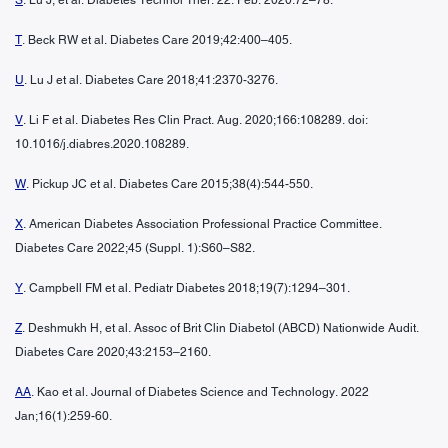
T
. Beck RW et al. Diabetes Care 2019;42:400–405.
U
. Lu J et al. Diabetes Care 2018;41:2370-3276.
V
. Li F et al. Diabetes Res Clin Pract. Aug. 2020;166:108289. doi:
10.1016/j.diabres.2020.108289.
W
. Pickup JC et al. Diabetes Care 2015;38(4):544-550.
X
. American Diabetes Association Professional Practice Committee.
Diabetes Care 2022;45 (Suppl. 1):S60–S82.
Y
. Campbell FM et al. Pediatr Diabetes 2018;19(7):1294–301.
Z
. Deshmukh H, et al. Assoc of Brit Clin Diabetol (ABCD) Nationwide Audit.
Diabetes Care 2020;43:2153–2160.
AA
. Kao et al. Journal of Diabetes Science and Technology. 2022
Jan;16(1):259-60.