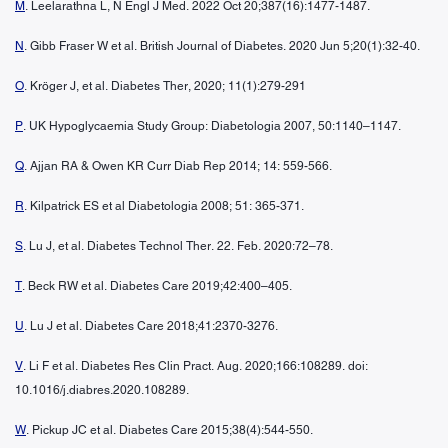
M
. Leelarathna L, N Engl J Med. 2022 Oct 20;387(16):1477-1487.
N
. Gibb Fraser W et al. British Journal of Diabetes. 2020 Jun 5;20(1):32-40.
O
. Kröger J, et al. Diabetes Ther, 2020; 11(1):279-291
P
. UK Hypoglycaemia Study Group: Diabetologia 2007, 50:1140–1147.
Q
. Ajjan RA & Owen KR Curr Diab Rep 2014; 14: 559-566.
R
. Kilpatrick ES et al Diabetologia 2008; 51: 365-371.
S
. Lu J, et al. Diabetes Technol Ther. 22. Feb. 2020:72–78.
T
. Beck RW et al. Diabetes Care 2019;42:400–405.
U
. Lu J et al. Diabetes Care 2018;41:2370-3276.
V
. Li F et al. Diabetes Res Clin Pract. Aug. 2020;166:108289. doi:
10.1016/j.diabres.2020.108289.
W
. Pickup JC et al. Diabetes Care 2015;38(4):544-550.