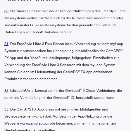
30
. Die Aussage basiert auf der Anzahl der Nutzer:innen des FreeStyle Libre
Messsystems weltweit im Vergleich zu der Nutzeranzahl anderer führender
sensorbasierter Glukose-Messsysteme für den persönlichen Gebrauch.
Daten liegen vor. Abbott Diabetes Care Inc.
31
. Der FreeStyle Libre 3 Plus Sensor ist zur Verwendung mit dem myLoop
®
System zur automatischen Insulindosierung, einschliesslich der CamAPS
FX App und der YpsoPump Insulinpumpe, freigegeben. Einzelheiten zur
Verwendung der FreeStyle Libre 3 Sensoren mit dem myLoop System
®
können Sie den im Lieferumfang der CamAPS
FX App enthaltenen
Produktinformationen entnehmen.
®
32
. LibreLinkUp ist kompatibel mit der Omnipod
5 Cloud-Verbindung, die
®
durch die Verknüpfung mit der Omnipod
ID, hergestellt werden kann.
33
. Die CamAPS FX App ist nur mit bestimmten Mobilgeräten und
Betriebssystemen kompatibel. Vor Beginn der App-Nutzung bitte die
Webseite
www.camdiab.com/de
besuchen, um mehr Informationen zur
Gerätekompatibilität zu erhalten.