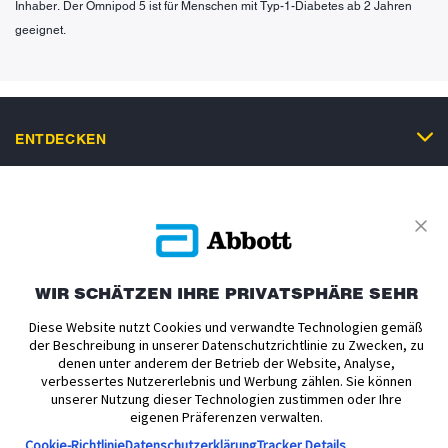
Inhaber. Der Omnipod 5 ist für Menschen mit Typ-1-Diabetes ab 2 Jahren
geeignet.
ENTDECKEN
PRODUKTE
ERSTE SCHRITTE
HILFE
WIR SCHÄTZEN IHRE PRIVATSPHÄRE SEHR
GRATISMUSTER
Diese Website nutzt Cookies und verwandte Technologien gemäß
der Beschreibung in unserer Datenschutzrichtlinie zu Zwecken, zu
denen unter anderem der Betrieb der Website, Analyse,
verbessertes Nutzererlebnis und Werbung zählen. Sie können
unserer Nutzung dieser Technologien zustimmen oder Ihre
eigenen Präferenzen verwalten.
Datenschutz-Richtlinie
Nutzungsbedingungen
Cookie-Richtlinie
Datenschutzerklärung
Tracker Details