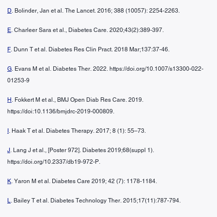
D
. Bolinder, Jan et al. The Lancet. 2016; 388 (10057): 2254-2263.
E
. Charleer Sara et al., Diabetes Care. 2020;43(2):389-397.
F
. Dunn T et al. Diabetes Res Clin Pract. 2018 Mar;137:37-46.
G
. Evans M et al. Diabetes Ther. 2022. https://doi.org/10.1007/s13300-022-
01253-9
H
. Fokkert M et al., BMJ Open Diab Res Care. 2019.
https://doi:10.1136/bmjdrc-2019-000809.
I
. Haak T et al. Diabetes Therapy. 2017; 8 (1): 55–73.
J
. Lang J et al., [Poster 972]. Diabetes 2019;68(suppl 1).
https://doi.org/10.2337/db19-972-P.
K
. Yaron M et al. Diabetes Care 2019; 42 (7): 1178-1184.
L
. Bailey T et al. Diabetes Technology Ther. 2015;17(11):787-794.