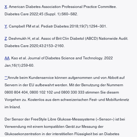
X
. American Diabetes Association Professional Practice Committee.
Diabetes Care 2022;45 (Suppl. 1):S60–S82.
Y
. Campbell FM et al. Pediatr Diabetes 2018;19(7):1294–301.
Z
. Deshmukh H, et al. Assoc of Brit Clin Diabetol (ABCD) Nationwide Audit.
Diabetes Care 2020;43:2153–2160.
AA
. Kao et al. Journal of Diabetes Science and Technology. 2022
Jan;16(1):259-60.
**
Anrufe beim Kundenservice können aufgenommen und von Abbott auf
Servern in der EU aufbewahrt werden. Mit der Benutzung der Nummern
0800 804 404, 0800 102 102 und 0800 330 333 stimmen Sie diesem
Vorgehen zu. Kostenlos aus dem schweizerischen Fest- und Mobilfunknetz
im Inland.
Der Sensor der FreeStyle Libre Glukose-Messsysteme («Sensor») ist bei
Verwendung mit einem kompatiblen Gerät zur Messung der
Glukosekonzentration in der interstitiellen Flüssigkeit bei an Diabetes