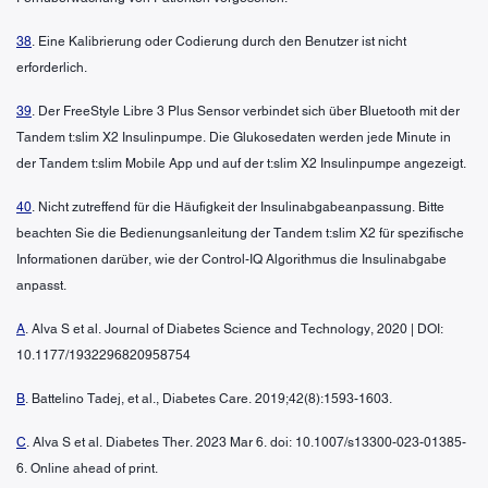
38
. Eine Kalibrierung oder Codierung durch den Benutzer ist nicht
erforderlich.
39
. Der FreeStyle Libre 3 Plus Sensor verbindet sich über Bluetooth mit der
Tandem t:slim X2 Insulinpumpe. Die Glukosedaten werden jede Minute in
der Tandem t:slim Mobile App und auf der t:slim X2 Insulinpumpe angezeigt.
40
. Nicht zutreffend für die Häufigkeit der Insulinabgabeanpassung. Bitte
beachten Sie die Bedienungsanleitung der Tandem t:slim X2 für spezifische
Informationen darüber, wie der Control-IQ Algorithmus die Insulinabgabe
anpasst.
A
. Alva S et al. Journal of Diabetes Science and Technology, 2020 | DOI:
10.1177/1932296820958754
B
. Battelino Tadej, et al., Diabetes Care. 2019;42(8):1593-1603.
C
. Alva S et al. Diabetes Ther. 2023 Mar 6. doi: 10.1007/s13300-023-01385-
6. Online ahead of print.