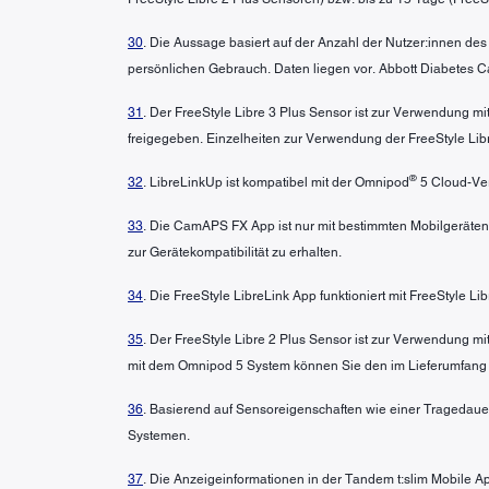
30
. Die Aussage basiert auf der Anzahl der Nutzer:innen de
persönlichen Gebrauch. Daten liegen vor. Abbott Diabetes Ca
31
. Der FreeStyle Libre 3 Plus Sensor ist zur Verwendung 
freigegeben. Einzelheiten zur Verwendung der FreeStyle L
®
32
. LibreLinkUp ist kompatibel mit der Omnipod
5 Cloud-Ver
33
. Die CamAPS FX App ist nur mit bestimmten Mobilgeräten
zur Gerätekompatibilität zu erhalten.
34
. Die FreeStyle LibreLink App funktioniert mit FreeStyle L
35
. Der FreeStyle Libre 2 Plus Sensor ist zur Verwendung 
mit dem Omnipod 5 System können Sie den im Lieferumfang
36
. Basierend auf Sensoreigenschaften wie einer Tragedaue
Systemen.
37
. Die Anzeigeinformationen in der Tandem t:slim Mobile A