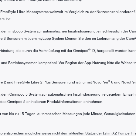
s FreeStyle Libre Messsystems weltweit im Vergleich zu der Nutzeranzahl anderer
re Inc.
mit dem myLoop System zur automatischen Insulindosierung, einschliesslich der C
ibre 3 Sensoren mit dem myLoop System können Sie den im Lieferumfang der Cam
®
bindung, die durch die Verknüpfung mit der Omnipod
ID, hergestellt werden kann
 und Betriebssystemen kompatibel. Vor Beginn der App-Nutzung bitte die Webseit
®
ibre 2 und FreeStyle Libre 2 Plus Sensoren und ist nur mit NovoPen
6 und NovoPe
mit dem Omnipod 5 System zur automatischen Insulindosierung freigegeben. Einzel
 des Omnipod 5 enthaltenen Produktinformationen entnehmen.
r von bis zu 15 Tagen, automatischen Messungen jede Minute, Genauigkeitsdaten u
pp entsprechen möglicherweise nicht dem aktuellen Status der t:slim X2 Pumpe Ihr