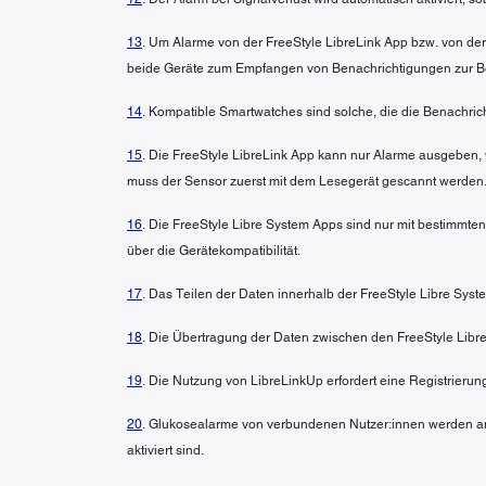
13
. Um Alarme von der FreeStyle LibreLink App bzw. von der
beide Geräte zum Empfangen von Benachrichtigungen zur Bere
14
. Kompatible Smartwatches sind solche, die die Benachric
15
. Die FreeStyle LibreLink App kann nur Alarme ausgeben, 
muss der Sensor zuerst mit dem Lesegerät gescannt werden.
16
. Die FreeStyle Libre System Apps sind nur mit bestimmte
über die Gerätekompatibilität.
17
. Das Teilen der Daten innerhalb der FreeStyle Libre Syst
18
. Die Übertragung der Daten zwischen den FreeStyle Libre
19
. Die Nutzung von LibreLinkUp erfordert eine Registrierun
20
. Glukosealarme von verbundenen Nutzer:innen werden an
aktiviert sind.