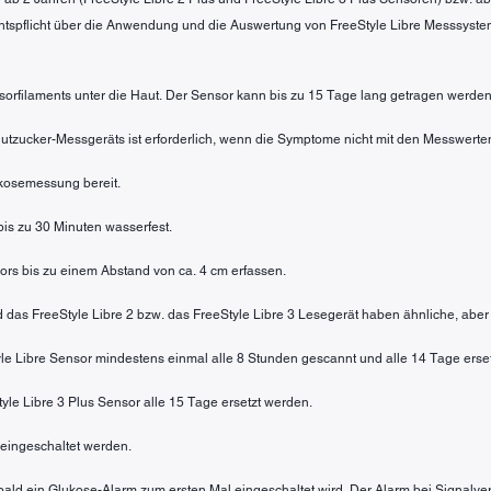
htspflicht über die Anwendung und die Auswertung von FreeStyle Libre Messsyste
sorfilaments unter die Haut. Der Sensor kann bis zu 15 Tage lang getragen werden
 Blutzucker-Messgeräts ist erforderlich, wenn die Symptome nicht mit den Messwe
lukosemessung bereit.
 bis zu 30 Minuten wasserfest.
rs bis zu einem Abstand von ca. 4 cm erfassen.
nd das FreeStyle Libre 2 bzw. das FreeStyle Libre 3 Lesegerät haben ähnliche, aber
tyle Libre Sensor mindestens einmal alle 8 Stunden gescannt und alle 14 Tage erse
tyle Libre 3 Plus Sensor alle 15 Tage ersetzt werden.
eingeschaltet werden.
sobald ein Glukose-Alarm zum ersten Mal eingeschaltet wird. Der Alarm bei Signalve