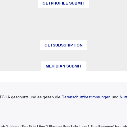
GETPROFILE SUBMIT
GETSUBSCRIPTION
MERIDIAN SUBMIT
TCHA geschützt und es gelten die
Datenschutzbestimmungen
und
Nut
der ab 2 Jahren (FreeStyle Libre 2 Plus und FreeStyle Libre 3 Plus Sensoren) bzw. a