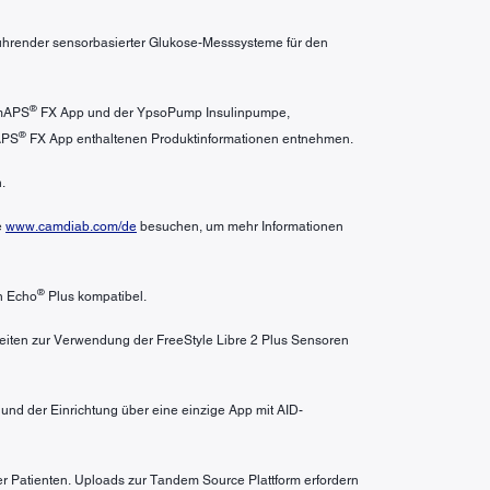
 führender sensorbasierter Glukose-Messsysteme für den
®
amAPS
FX App und der YpsoPump Insulinpumpe,
®
APS
FX App enthaltenen Produktinformationen entnehmen.
.
e
www.camdiab.com/de
besuchen, um mehr Informationen
®
n Echo
Plus kompatibel.
heiten zur Verwendung der FreeStyle Libre 2 Plus Sensoren
nd der Einrichtung über eine einzige App mit AID-
er Patienten. Uploads zur Tandem Source Plattform erfordern