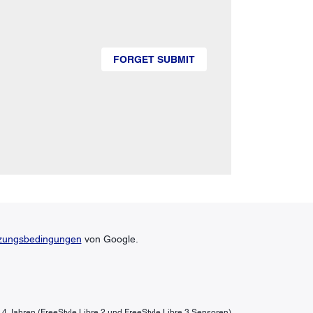
FORGET SUBMIT
zungsbedingungen
von Google.
b 4 Jahren (FreeStyle Libre 2 und FreeStyle Libre 3 Sensoren)