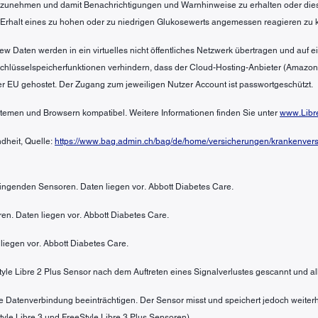
 anzunehmen und damit Benachrichtigungen und Warnhinweise zu erhalten oder die
 Erhalt eines zu hohen oder zu niedrigen Glukosewerts angemessen reagieren zu 
ew Daten werden in ein virtuelles nicht öffentliches Netzwerk übertragen und auf
 Schlüsselspeicherfunktionen verhindern, dass der Cloud-Hosting-Anbieter (Amazo
er EU gehostet. Der Zugang zum jeweiligen Nutzer Account ist passwortgeschützt.
ystemen und Browsern kompatibel. Weitere Informationen finden Sie unter
www.Libr
dheit, Quelle:
https://www.bag.admin.ch/bag/de/home/versicherungen/krankenversi
bringenden Sensoren. Daten liegen vor. Abbott Diabetes Care.
en. Daten liegen vor. Abbott Diabetes Care.
liegen vor. Abbott Diabetes Care.
Style Libre 2 Plus Sensor nach dem Auftreten eines Signalverlustes gescannt und al
e Datenverbindung beeinträchtigen. Der Sensor misst und speichert jedoch weiterh
yle Libre 3 und FreeStyle Libre 3 Plus Sensoren).