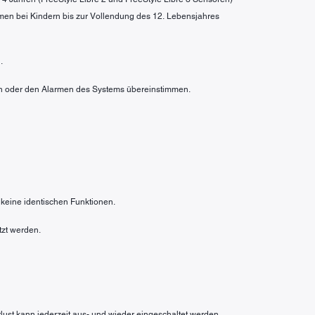
men bei Kindern bis zur Vollendung des 12. Lebensjahres
.
rten oder den Alarmen des Systems übereinstimmen.
 keine identischen Funktionen.
tzt werden.
rlust kann jederzeit aus- und wieder eingeschaltet werden.