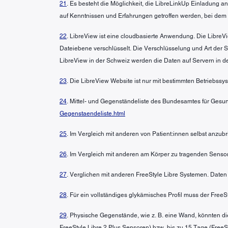
21
. Es besteht die Möglichkeit, die LibreLinkUp Einladung
auf Kenntnissen und Erfahrungen getroffen werden, bei dem
22
. LibreView ist eine cloudbasierte Anwendung. Die LibreVi
Dateiebene verschlüsselt. Die Verschlüsselung und Art der
LibreView in der Schweiz werden die Daten auf Servern in d
23
. Die LibreView Website ist nur mit bestimmten Betriebss
24
. Mittel- und Gegenständeliste des Bundesamtes für Gesun
Gegenstaendeliste.html
25
. Im Vergleich mit anderen von Patient:innen selbst anzu
26
. Im Vergleich mit anderen am Körper zu tragenden Sensor
27
. Verglichen mit anderen FreeStyle Libre Systemen. Daten 
28
. Für ein vollständiges glykämisches Profil muss der Free
29
. Physische Gegenstände, wie z. B. eine Wand, könnten di
FreeStyle Libre 2 Plus Sensoren) bzw. bis zu 15 Tage (FreeSt