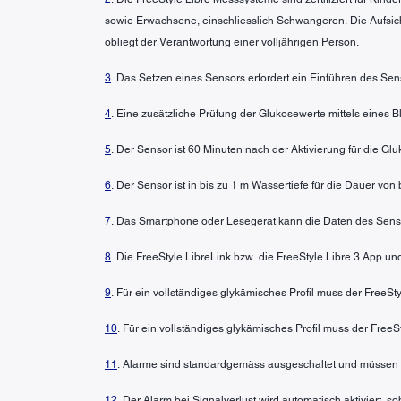
sowie Erwachsene, einschliesslich Schwangeren. Die Aufsic
obliegt der Verantwortung einer volljährigen Person.
3
. Das Setzen eines Sensors erfordert ein Einführen des Sen
4
. Eine zusätzliche Prüfung der Glukosewerte mittels eines
5
. Der Sensor ist 60 Minuten nach der Aktivierung für die G
6
. Der Sensor ist in bis zu 1 m Wassertiefe für die Dauer von
7
. Das Smartphone oder Lesegerät kann die Daten des Senso
8
. Die FreeStyle LibreLink bzw. die FreeStyle Libre 3 App u
9
. Für ein vollständiges glykämisches Profil muss der FreeS
10
. Für ein vollständiges glykämisches Profil muss der FreeS
11
. Alarme sind standardgemäss ausgeschaltet und müssen 
12
. Der Alarm bei Signalverlust wird automatisch aktiviert, 