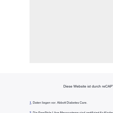
Diese Website ist durch reCAP
1
. Daten liegen vor. Abbott Diabetes Care.
2
. Die FreeStyle Libre Messsysteme sind zertifiziert für Kin