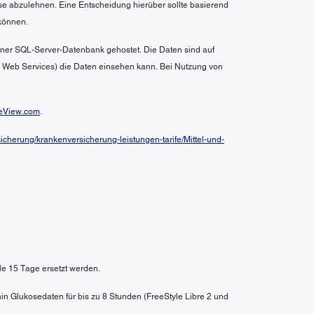
se abzulehnen. Eine Entscheidung hierüber sollte basierend
können.
 einer SQL-Server-Datenbank gehostet. Die Daten sind auf
n Web Services) die Daten einsehen kann. Bei Nutzung von
eView.com
.
cherung/krankenversicherung-leistungen-tarife/Mittel-und-
le 15 Tage ersetzt werden.
in Glukosedaten für bis zu 8 Stunden (FreeStyle Libre 2 und