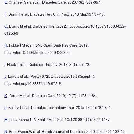
E
. Charleer Sara et al., Diabetes Care. 2020;43(2):389-397.
F
. Dunn T et al. Diabetes Res Clin Pract. 2018 Mar;137:37-46.
G
. Evans M et al. Diabetes Ther. 2022. https://doi.org/10.1007/s13300-022-
01253-9
H
. Fokkert M et al., BMJ Open Diab Res Care. 2019.
https://doi:10.1136/bmjdrc-2019-000809.
I
. Haak T et al. Diabetes Therapy. 2017; 8 (1): 55–73.
J
. Lang J et al., [Poster 972]. Diabetes 2019;68(suppl 1).
https://doi.org/10.2337/db19-972-P.
K
. Yaron M et al. Diabetes Care 2019; 42 (7): 1178-1184.
L
. Bailey T et al. Diabetes Technology Ther. 2015;17(11):787-794.
M
. Leelarathna L, N Engl J Med. 2022 Oct 20;387(16):1477-1487.
N
. Gibb Fraser W et al. British Journal of Diabetes. 2020 Jun 5;20(1):32-40.