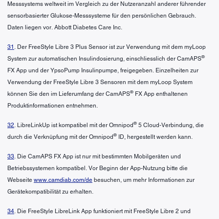
Messsystems weltweit im Vergleich zu der Nutzeranzahl anderer führender
sensorbasierter Glukose-Messsysteme für den persönlichen Gebrauch.
Daten liegen vor. Abbott Diabetes Care Inc.
31
. Der FreeStyle Libre 3 Plus Sensor ist zur Verwendung mit dem myLoop
®
System zur automatischen Insulindosierung, einschliesslich der CamAPS
FX App und der YpsoPump Insulinpumpe, freigegeben. Einzelheiten zur
Verwendung der FreeStyle Libre 3 Sensoren mit dem myLoop System
®
können Sie den im Lieferumfang der CamAPS
FX App enthaltenen
Produktinformationen entnehmen.
®
32
. LibreLinkUp ist kompatibel mit der Omnipod
5 Cloud-Verbindung, die
®
durch die Verknüpfung mit der Omnipod
ID, hergestellt werden kann.
33
. Die CamAPS FX App ist nur mit bestimmten Mobilgeräten und
Betriebssystemen kompatibel. Vor Beginn der App-Nutzung bitte die
Webseite
www.camdiab.com/de
besuchen, um mehr Informationen zur
Gerätekompatibilität zu erhalten.
34
. Die FreeStyle LibreLink App funktioniert mit FreeStyle Libre 2 und