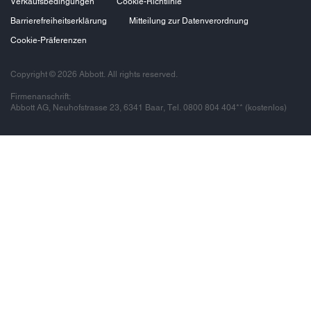
Verkaufsbedingungen
Cookie-Richtlinie
Barrierefreiheitserklärung
Mitteilung zur Datenverordnung
Cookie-Präferenzen
Copyright © 2026 Abbott. All rights reserved.
Firmenanschrift:
Abbott AG, Neuhofstrasse 23, 6341 Baar, Tel. 0800 804 404** (kostenlos)