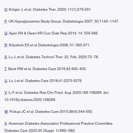
O
. Kröger J, et al. Diabetes Ther, 2020; 11(1):279-291
P
. UK Hypoglycaemia Study Group: Diabetologia 2007, 50:1140–1147.
Q
. Ajjan RA & Owen KR Curr Diab Rep 2014; 14: 559-566.
R
. Kilpatrick ES et al Diabetologia 2008; 51: 365-371.
S
. Lu J, et al. Diabetes Technol Ther. 22. Feb. 2020:72–78.
T
. Beck RW et al. Diabetes Care 2019;42:400–405.
U
. Lu J et al. Diabetes Care 2018;41:2370-3276.
V
. Li F et al. Diabetes Res Clin Pract. Aug. 2020;166:108289. doi:
10.1016/j.diabres.2020.108289.
W
. Pickup JC et al. Diabetes Care 2015;38(4):544-550.
X
. American Diabetes Association Professional Practice Committee.
Diabetes Care 2022;45 (Suppl. 1):S60–S82.