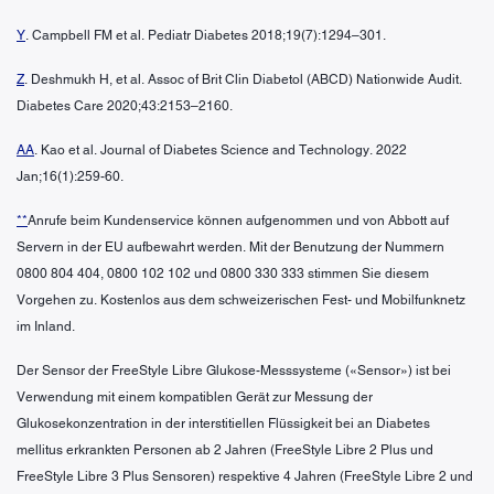
Y
. Campbell FM et al. Pediatr Diabetes 2018;19(7):1294–301.
Z
. Deshmukh H, et al. Assoc of Brit Clin Diabetol (ABCD) Nationwide Audit.
Diabetes Care 2020;43:2153–2160.
AA
. Kao et al. Journal of Diabetes Science and Technology. 2022
Jan;16(1):259-60.
**
Anrufe beim Kundenservice können aufgenommen und von Abbott auf
Servern in der EU aufbewahrt werden. Mit der Benutzung der Nummern
0800 804 404, 0800 102 102 und 0800 330 333 stimmen Sie diesem
Vorgehen zu. Kostenlos aus dem schweizerischen Fest- und Mobilfunknetz
im Inland.
Der Sensor der FreeStyle Libre Glukose-Messsysteme («Sensor») ist bei
Verwendung mit einem kompatiblen Gerät zur Messung der
Glukosekonzentration in der interstitiellen Flüssigkeit bei an Diabetes
mellitus erkrankten Personen ab 2 Jahren (FreeStyle Libre 2 Plus und
FreeStyle Libre 3 Plus Sensoren) respektive 4 Jahren (FreeStyle Libre 2 und