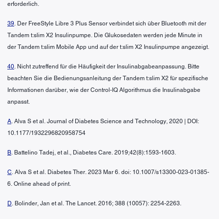
erforderlich.
39
. Der FreeStyle Libre 3 Plus Sensor verbindet sich über Bluetooth mit der
Tandem t:slim X2 Insulinpumpe. Die Glukosedaten werden jede Minute in
der Tandem t:slim Mobile App und auf der t:slim X2 Insulinpumpe angezeigt.
40
. Nicht zutreffend für die Häufigkeit der Insulinabgabeanpassung. Bitte
beachten Sie die Bedienungsanleitung der Tandem t:slim X2 für spezifische
Informationen darüber, wie der Control-IQ Algorithmus die Insulinabgabe
anpasst.
A
. Alva S et al. Journal of Diabetes Science and Technology, 2020 | DOI:
10.1177/1932296820958754
B
. Battelino Tadej, et al., Diabetes Care. 2019;42(8):1593-1603.
C
. Alva S et al. Diabetes Ther. 2023 Mar 6. doi: 10.1007/s13300-023-01385-
6. Online ahead of print.
D
. Bolinder, Jan et al. The Lancet. 2016; 388 (10057): 2254-2263.