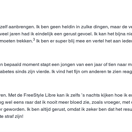
r zelf aanbrengen. Ik ben geen heldin in zulke dingen, maar d
zoveel jaren had ik eindelijk een gerust gevoel. Ik kan het bijna n
3
e moeten trekken.
Ik ben er super blij mee en vertel het aan iede
epaald moment stapt een jongen van een jaar of tien naar mij to
iabetes sinds zijn vierde. Ik vind het fijn om anderen te zien re
ren. Met de FreeStyle Libre kan ik zelfs ’s nachts kijken hoe ik 
g wel eens raar dat ik nooit meer bloed zie, zoals vroeger, met 
er geworden. Ik ben altijd gerust, omdat ik zeker ben dat het re
 straf zijn!