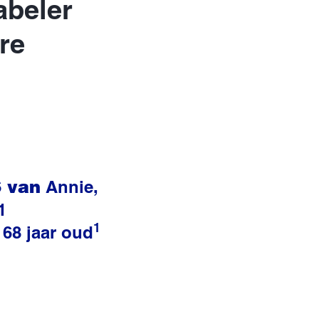
abeler
re
 van
Annie,
1
1
 68 jaar oud