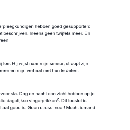
e verpleegkundigen hebben goed gesupporterd
iet beschrijven. Ineens geen twijfels meer. En
reen!
e. Hij wijst naar mijn sensor, stroopt zijn
ageren en mijn verhaal met hen te delen.
ervoor sta. Dag en nacht een zicht hebben op je
2
die dagelijkse vingerprikken
. Dit toestel is
sultaat goed is. Geen stress meer! Mocht iemand