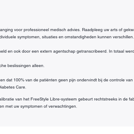
rvanging voor professioneel medisch advies. Raadpleeg uw arts of gekwa
ndividuele symptomen, situaties en omstandigheden kunnen verschillen.
eld en ook door een extern agentschap getranscribeerd. In totaal wer
e beslissingen alleen.
zen dat 100% van de patiënten geen pijn ondervindt bij de controle v
Diabetes Care.
alibratie van het FreeStyle Libre-systeem gebeurt rechtstreeks in de fab
en met uw symptomen of verwachtingen.