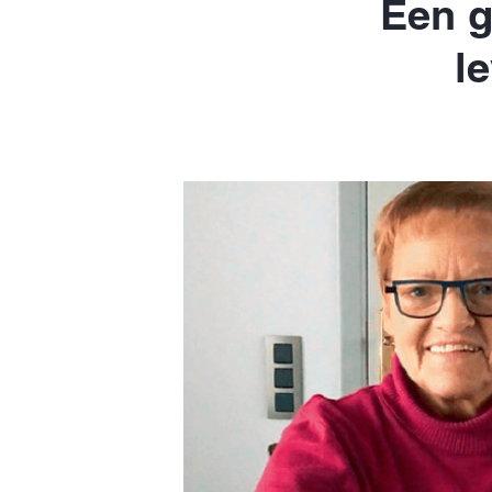
Een g
l