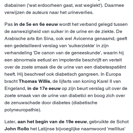
diabainen ('wat erdoorheen gaat, wat weglekt'). Daarmee
verwijzen de auteurs naar het urineverlies.
Pas
in de 5e en 6e eeuw
wordt het verband gelegd tussen
de aanwezigheid van suiker in de urine en de ziekte. De
Arabische arts Ibn Sina, ook wel Avicenna genaamd, geeft
een gedetailleerd verslag van 'suikerziekte' in zijn
verhandeling 'De canon van de geneeskunde', waarin hij
een abnormale eetlust en impotentie beschrijft en vertelt
over de zoete smaak die de urine van een diabetespatiënt
heeft. Hij beschreef ook diabetisch gangreen. In Europa
bracht
Thomas Willis
, de lijfarts van koning Karel II van
Engeland,
in de 17e eeuw
op zijn beurt verslag uit over de
zoete smaak van de urine van diabetici en boog zich over
de zenuwschade door diabetes (diabetische
polyneuropathie).
Later,
aan het begin van de 19e eeuw
, gebruikte de Schot
John Rollo
het Latijnse bijvoeglijke naamwoord 'mellitus'