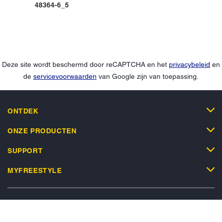
48364-6_5
Deze site wordt beschermd door reCAPTCHA en het
privacybeleid
en
de
servicevoorwaarden
van Google zijn van toepassing.
ONTDEK
ONZE PRODUCTEN
SUPPORT
MYFREESTYLE