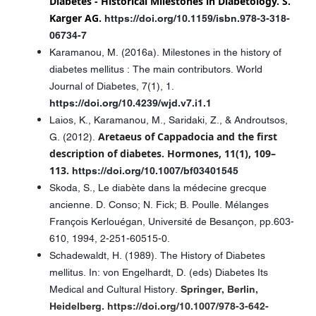
Diabetes - Historical Milestones in Diabetology. S.
Karger AG.
https://doi.org/10.1159/isbn.978-3-318-
06734-7
Karamanou, M. (2016a). Milestones in the history of
diabetes mellitus : The main contributors. World
Journal of Diabetes, 7(1), 1.
https://doi.org/10.4239/wjd.v7.i1.1
Laios, K., Karamanou, M., Saridaki, Z., & Androutsos,
Aretaeus of Cappadocia and the first
G. (2012).
description of diabetes. Hormones, 11(1), 109–
113.
https://doi.org/10.1007/bf03401545
Skoda, S., Le diabète dans la médecine grecque
ancienne. D. Conso; N. Fick; B. Poulle. Mélanges
François Kerlouégan, Université de Besançon, pp.603-
610, 1994, 2-251-60515-0.
Schadewaldt, H. (1989). The History of Diabetes
mellitus. In: von Engelhardt, D. (eds) Diabetes Its
Medical and Cultural History.
Springer, Berlin,
Heidelberg. https://doi.org/10.1007/978-3-642-