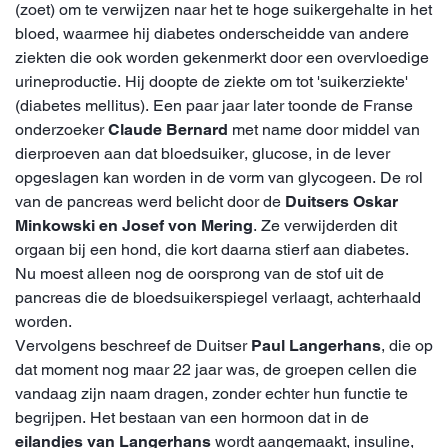
(zoet) om te verwijzen naar het te hoge suikergehalte in het
bloed, waarmee hij diabetes onderscheidde van andere
ziekten die ook worden gekenmerkt door een overvloedige
urineproductie. Hij doopte de ziekte om tot 'suikerziekte'
(diabetes mellitus). Een paar jaar later toonde de Franse
onderzoeker
Claude Bernard
met name door middel van
dierproeven aan dat bloedsuiker, glucose, in de lever
opgeslagen kan worden in de vorm van glycogeen. De rol
van de pancreas werd belicht door de
Duitsers Oskar
Minkowski en Josef von Mering
. Ze verwijderden dit
orgaan bij een hond, die kort daarna stierf aan diabetes.
Nu moest alleen nog de oorsprong van de stof uit de
pancreas die de bloedsuikerspiegel verlaagt, achterhaald
worden.
Vervolgens beschreef de Duitser
Paul Langerhans
, die op
dat moment nog maar 22 jaar was, de groepen cellen die
vandaag zijn naam dragen, zonder echter hun functie te
begrijpen. Het bestaan van een hormoon dat in de
eilandjes van Langerhans
wordt aangemaakt, insuline,