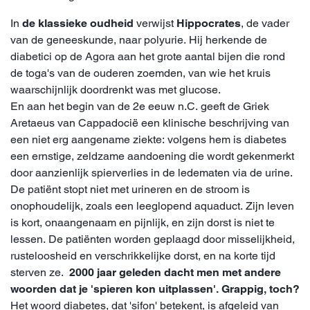
In
de klassieke oudheid
verwijst
Hippocrates
, de vader
van de geneeskunde, naar polyurie. Hij herkende de
diabetici op de Agora aan het grote aantal bijen die rond
de toga's van de ouderen zoemden, van wie het kruis
waarschijnlijk doordrenkt was met glucose.
En aan het begin van de 2e eeuw n.C. geeft de Griek
Aretaeus van Cappadocië een klinische beschrijving van
een niet erg aangename ziekte: volgens hem is diabetes
een ernstige, zeldzame aandoening die wordt gekenmerkt
door aanzienlijk spierverlies in de ledematen via de urine.
De patiënt stopt niet met urineren en de stroom is
onophoudelijk, zoals een leeglopend aquaduct. Zijn leven
is kort, onaangenaam en pijnlijk, en zijn dorst is niet te
lessen. De patiënten worden geplaagd door misselijkheid,
rusteloosheid en verschrikkelijke dorst, en na korte tijd
sterven ze.
2000 jaar geleden dacht men met andere
woorden dat je 'spieren kon uitplassen'. Grappig, toch?
Het woord diabetes, dat 'sifon' betekent, is afgeleid van