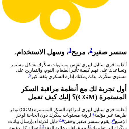
3
2
سنسر صغير
، مريح
، وسهل الاستخدام.
أنظمة فري ستايل ليبري تقيس مستويات سكّرك بشكل مستمر
وتساعدك على فهم كيفية تأثير الطعام، النوم، والتمارين على
5
مستوى سكّرك. بذلك يمكنك إدارة السكري بثقة أكبر
. ​
أول تجربة لك مع أنظمة مراقبة السكر
المستمرة (CGM)؟ إليك كيف تعمل​
أنظمة فري ستايل ليبري لمراقبة السكر المستمرة (CGM) توفر
طريقة غير مؤلمة
⁴
لرؤية مستويات سكّرك دون الحاجة لوخز
2
,
4
الإصبع
¹⁰
. يقوم سنسر صغير وخفيّ
قابل للارتداء بإرسال بيانات
2
,5
12
سكّرك إلى تطبيقك
مع قراءات عالية الدقة
تصلك كل دقيقة.​