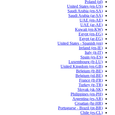
Poland
(pl)
United States
(en-US)
Saudi Arabia
(en-SA)
Saudi Arabia
(ar-SA)
UAE
(en-AE)
UAE
(ar-AE)
Kuwait
(en-KW)
Egypt
(en-EG)
Egypt
(ar-EG)
United States - Spanish
(en)
Ireland
(en-IE)
Italy
(it-IT)
Spain
(es-ES)
Luxembourg
(fr-LU)
United Kingdom
(en-GB)
Belgium
(fr-BE)
Belgium
(nl-BE)
France
(fr-FR)
Turkey
(tr-TR)
Slovak
(sk-SK)
Philippines
(en-PH)
Argentina
(es-AR)
Croatian
(hr-HR)
Portuguese - Brazil
(pt-BR)
Chile
(es-CL)