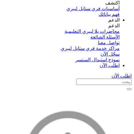
اكتشف​
أساسيات فري ستايل ليبري
فهم بياناتك
الدعم
الدعم
محاضرات يلا ليبري التعليمية
الأسئلة الشائعة
تواصل معنا
مراكز خدمة فري ستايل ليبري
سجّل الآن​
نموذج استبدال السنسر
اطلب الآن
اطلب الآن