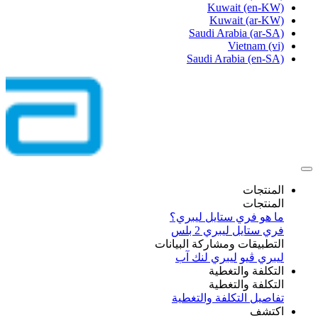
Kuwait
(en-KW)
Kuwait
(ar-KW)
Saudi Arabia
(ar-SA)
Vietnam
(vi)
Saudi Arabia
(en-SA)
المنتجات
المنتجات
ما هو فري ستايل ليبري؟
فري ستايل ليبري 2 بلس​
التطبيقات ومشاركة البيانات
ليبري ڤيو
ليبري لنك آب
التكلفة والتغطية
التكلفة والتغطية
تفاصيل التكلفة والتغطية
اكتشف​