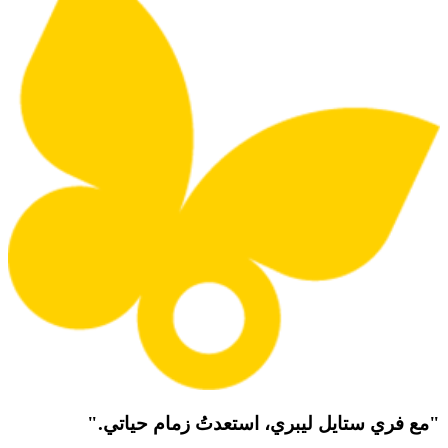
"مع فري ستايل ليبري، استعدتُ زمام حياتي."