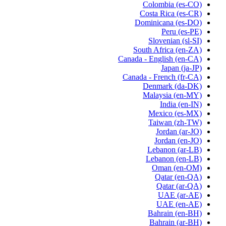
Colombia
(es-CO)
Costa Rica
(es-CR)
Dominicana
(es-DO)
Peru
(es-PE)
Slovenian
(sl-SI)
South Africa
(en-ZA)
Canada - English
(en-CA)
Japan
(ja-JP)
Canada - French
(fr-CA)
Denmark
(da-DK)
Malaysia
(en-MY)
India
(en-IN)
Mexico
(es-MX)
Taiwan
(zh-TW)
Jordan
(ar-JO)
Jordan
(en-JO)
Lebanon
(ar-LB)
Lebanon
(en-LB)
Oman
(en-OM)
Qatar
(en-QA)
Qatar
(ar-QA)
UAE
(ar-AE)
UAE
(en-AE)
Bahrain
(en-BH)
Bahrain
(ar-BH)