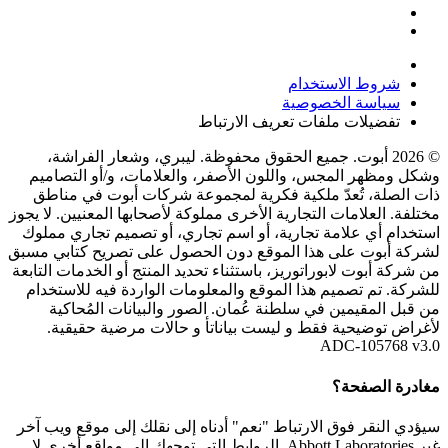
شروط الاستخدام
سياسة الخصوصية
تفضيلات ملفات تعريف الارتباط
© 2026 أبوت. جميع الحقوق محفوظة. ليبري، وشعار الفراشة،
وشكل ومظهر المجس، واللون الأصفر، والعلامات، و/أو التصاميم
ذات الصلة، تُعدّ ملكية فكرية لمجموعة شركات أبوت في مناطق
مختلفة. العلامات التجارية الأخرى مملوكة لأصحابها المعنيين. لا يجوز
استخدام أي علامة تجارية، أو اسم تجاري، أو تصميم تجاري مملوك
لشركة أبوت على هذا الموقع دون الحصول على تصريح كتابي مسبق
من شركة أبوت لابوراتوريز، باستثناء تحديد المنتج أو الخدمات التابعة
للشركة. تم تصميم هذا الموقع والمعلومات الواردة فيه للاستخدام
من قبل المقيمين في سلطنة عُمان. الصور والبيانات المُحاكية
لأغراض توضيحية فقط و ليست بياناتأ و حالات مرضية حقيقية.
ADC-105768 v3.0
مغادرة الصفحة؟
سيؤدي النقر فوق الارتباط "نعم" أدناه إلى نقلك إلى موقع ويب آخر
غير Abbott Laboratories. الروابط التي توجهك إلى مواقع أخرى لا