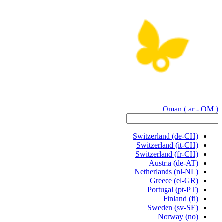
Oman
( ar - OM )
Switzerland
(de-CH)
Switzerland
(it-CH)
Switzerland
(fr-CH)
Austria
(de-AT)
Netherlands
(nl-NL)
Greece
(el-GR)
Portugal
(pt-PT)
Finland
(fi)
Sweden
(sv-SE)
Norway
(no)