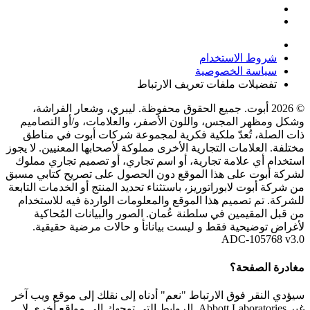
شروط الاستخدام
سياسة الخصوصية
تفضيلات ملفات تعريف الارتباط
© 2026 أبوت. جميع الحقوق محفوظة. ليبري، وشعار الفراشة،
وشكل ومظهر المجس، واللون الأصفر، والعلامات، و/أو التصاميم
ذات الصلة، تُعدّ ملكية فكرية لمجموعة شركات أبوت في مناطق
مختلفة. العلامات التجارية الأخرى مملوكة لأصحابها المعنيين. لا يجوز
استخدام أي علامة تجارية، أو اسم تجاري، أو تصميم تجاري مملوك
لشركة أبوت على هذا الموقع دون الحصول على تصريح كتابي مسبق
من شركة أبوت لابوراتوريز، باستثناء تحديد المنتج أو الخدمات التابعة
للشركة. تم تصميم هذا الموقع والمعلومات الواردة فيه للاستخدام
من قبل المقيمين في سلطنة عُمان. الصور والبيانات المُحاكية
لأغراض توضيحية فقط و ليست بياناتأ و حالات مرضية حقيقية.
ADC-105768 v3.0
مغادرة الصفحة؟
سيؤدي النقر فوق الارتباط "نعم" أدناه إلى نقلك إلى موقع ويب آخر
غير Abbott Laboratories. الروابط التي توجهك إلى مواقع أخرى لا