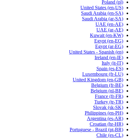
Poland
(pl)
United States
(en-US)
Saudi Arabia
(en-SA)
Saudi Arabia
(ar-SA)
UAE
(en-AE)
UAE
(ar-AE)
Kuwait
(en-KW)
Egypt
(en-EG)
Egypt
(ar-EG)
United States - Spanish
(en)
Ireland
(en-IE)
Italy
(it-IT)
Spain
(es-ES)
Luxembourg
(fr-LU)
United Kingdom
(en-GB)
Belgium
(fr-BE)
Belgium
(nl-BE)
France
(fr-FR)
Turkey
(tr-TR)
Slovak
(sk-SK)
Philippines
(en-PH)
Argentina
(es-AR)
Croatian
(hr-HR)
Portuguese - Brazil
(pt-BR)
Chile
(es-CL)