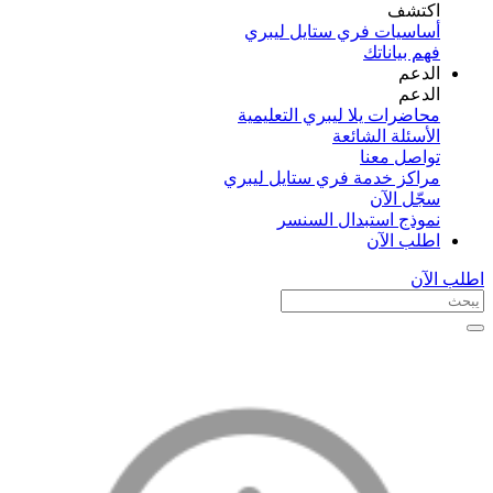
اكتشف​
أساسيات فري ستايل ليبري
فهم بياناتك
الدعم
الدعم
محاضرات يلا ليبري التعليمية
الأسئلة الشائعة
تواصل معنا
مراكز خدمة فري ستايل ليبري
سجّل الآن​
نموذج استبدال السنسر
اطلب الآن
اطلب الآن