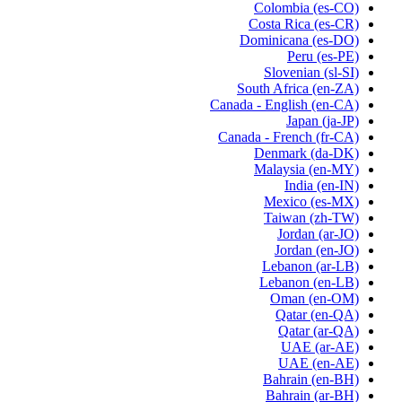
Colombia
(es-CO)
Costa Rica
(es-CR)
Dominicana
(es-DO)
Peru
(es-PE)
Slovenian
(sl-SI)
South Africa
(en-ZA)
Canada - English
(en-CA)
Japan
(ja-JP)
Canada - French
(fr-CA)
Denmark
(da-DK)
Malaysia
(en-MY)
India
(en-IN)
Mexico
(es-MX)
Taiwan
(zh-TW)
Jordan
(ar-JO)
Jordan
(en-JO)
Lebanon
(ar-LB)
Lebanon
(en-LB)
Oman
(en-OM)
Qatar
(en-QA)
Qatar
(ar-QA)
UAE
(ar-AE)
UAE
(en-AE)
Bahrain
(en-BH)
Bahrain
(ar-BH)