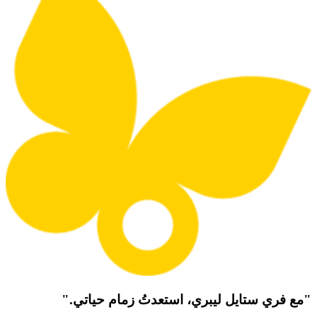
"مع فري ستايل ليبري، استعدتُ زمام حياتي."