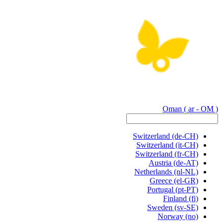
Oman
( ar - OM )
Switzerland
(de-CH)
Switzerland
(it-CH)
Switzerland
(fr-CH)
Austria
(de-AT)
Netherlands
(nl-NL)
Greece
(el-GR)
Portugal
(pt-PT)
Finland
(fi)
Sweden
(sv-SE)
Norway
(no)