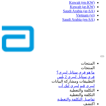
Kuwait
(en-KW)
Kuwait
(ar-KW)
Saudi Arabia
(ar-SA)
Vietnam
(vi)
Saudi Arabia
(en-SA)
المنتجات
المنتجات
ما هو فري ستايل ليبري؟
فري ستايل ليبري 2 بلس​
التطبيقات ومشاركة البيانات
ليبري ڤيو
ليبري لنك آب
التكلفة والتغطية
التكلفة والتغطية
تفاصيل التكلفة والتغطية
اكتشف​