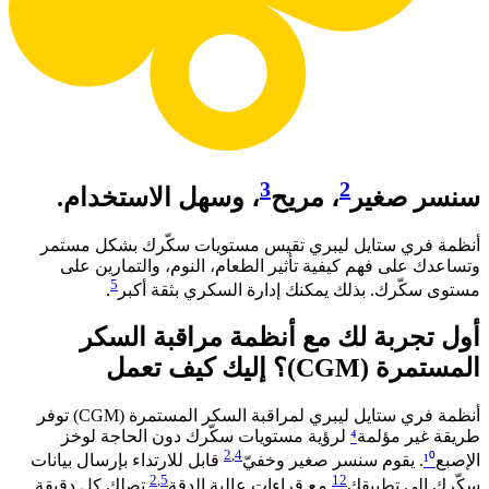
3
2
سنسر صغير
، مريح
، وسهل الاستخدام.
أنظمة فري ستايل ليبري تقيس مستويات سكّرك بشكل مستمر
وتساعدك على فهم كيفية تأثير الطعام، النوم، والتمارين على
5
مستوى سكّرك. بذلك يمكنك إدارة السكري بثقة أكبر
. ​
أول تجربة لك مع أنظمة مراقبة السكر
المستمرة (CGM)؟ إليك كيف تعمل​
أنظمة فري ستايل ليبري لمراقبة السكر المستمرة (CGM) توفر
طريقة غير مؤلمة
⁴
لرؤية مستويات سكّرك دون الحاجة لوخز
2
,
4
الإصبع
¹⁰
. يقوم سنسر صغير وخفيّ
قابل للارتداء بإرسال بيانات
2
,5
12
سكّرك إلى تطبيقك
مع قراءات عالية الدقة
تصلك كل دقيقة.​