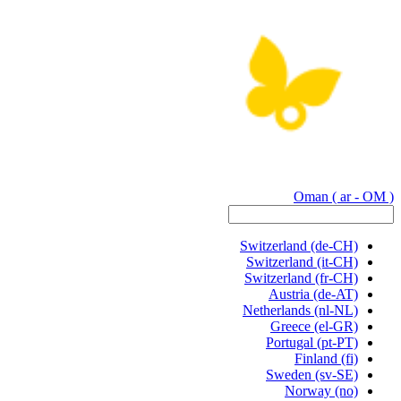
Oman
( ar - OM )
Switzerland
(de-CH)
Switzerland
(it-CH)
Switzerland
(fr-CH)
Austria
(de-AT)
Netherlands
(nl-NL)
Greece
(el-GR)
Portugal
(pt-PT)
Finland
(fi)
Sweden
(sv-SE)
Norway
(no)