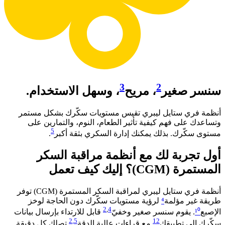
3
2
سنسر صغير
، مريح
، وسهل الاستخدام.
أنظمة فري ستايل ليبري تقيس مستويات سكّرك بشكل مستمر
وتساعدك على فهم كيفية تأثير الطعام، النوم، والتمارين على
5
مستوى سكّرك. بذلك يمكنك إدارة السكري بثقة أكبر
. ​
أول تجربة لك مع أنظمة مراقبة السكر
المستمرة (CGM)؟ إليك كيف تعمل​
أنظمة فري ستايل ليبري لمراقبة السكر المستمرة (CGM) توفر
طريقة غير مؤلمة
⁴
لرؤية مستويات سكّرك دون الحاجة لوخز
2
,
4
الإصبع
¹⁰
. يقوم سنسر صغير وخفيّ
قابل للارتداء بإرسال بيانات
2
,5
12
سكّرك إلى تطبيقك
مع قراءات عالية الدقة
تصلك كل دقيقة.​