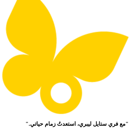
"مع فري ستايل ليبري، استعدتُ زمام حياتي."