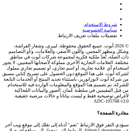
شروط الاستخدام
سياسة الخصوصية
تفضيلات ملفات تعريف الارتباط
© 2026 أبوت. جميع الحقوق محفوظة. ليبري، وشعار الفراشة،
وشكل ومظهر المجس، واللون الأصفر، والعلامات، و/أو التصاميم
ذات الصلة، تُعدّ ملكية فكرية لمجموعة شركات أبوت في مناطق
مختلفة. العلامات التجارية الأخرى مملوكة لأصحابها المعنيين. لا يجوز
استخدام أي علامة تجارية، أو اسم تجاري، أو تصميم تجاري مملوك
لشركة أبوت على هذا الموقع دون الحصول على تصريح كتابي مسبق
من شركة أبوت لابوراتوريز، باستثناء تحديد المنتج أو الخدمات التابعة
للشركة. تم تصميم هذا الموقع والمعلومات الواردة فيه للاستخدام
من قبل المقيمين في سلطنة عُمان. الصور والبيانات المُحاكية
لأغراض توضيحية فقط و ليست بياناتأ و حالات مرضية حقيقية.
ADC-105768 v3.0
مغادرة الصفحة؟
سيؤدي النقر فوق الارتباط "نعم" أدناه إلى نقلك إلى موقع ويب آخر
غير Abbott Laboratories. الروابط التي توجهك إلى مواقع أخرى لا