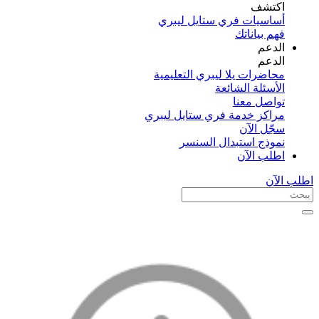
اكتشف​
أساسيات فري ستايل ليبري
فهم بياناتك
الدعم
الدعم
محاضرات يلا ليبري التعليمية
الأسئلة الشائعة
تواصل معنا
مراكز خدمة فري ستايل ليبري
سجّل الآن​
نموذج استبدال السنسر
اطلب الآن
اطلب الآن