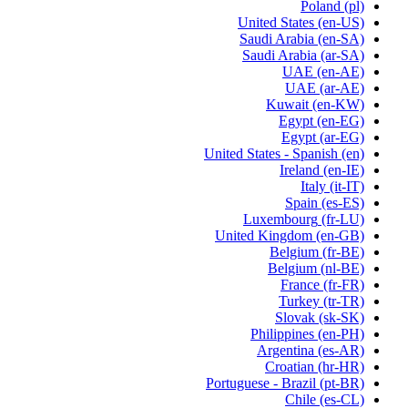
Poland
(pl)
United States
(en-US)
Saudi Arabia
(en-SA)
Saudi Arabia
(ar-SA)
UAE
(en-AE)
UAE
(ar-AE)
Kuwait
(en-KW)
Egypt
(en-EG)
Egypt
(ar-EG)
United States - Spanish
(en)
Ireland
(en-IE)
Italy
(it-IT)
Spain
(es-ES)
Luxembourg
(fr-LU)
United Kingdom
(en-GB)
Belgium
(fr-BE)
Belgium
(nl-BE)
France
(fr-FR)
Turkey
(tr-TR)
Slovak
(sk-SK)
Philippines
(en-PH)
Argentina
(es-AR)
Croatian
(hr-HR)
Portuguese - Brazil
(pt-BR)
Chile
(es-CL)