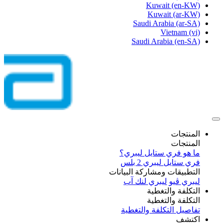
Kuwait
(en-KW)
Kuwait
(ar-KW)
Saudi Arabia
(ar-SA)
Vietnam
(vi)
Saudi Arabia
(en-SA)
المنتجات
المنتجات
ما هو فري ستايل ليبري؟
فري ستايل ليبري 2 بلس​
التطبيقات ومشاركة البيانات
ليبري ڤيو
ليبري لنك آب
التكلفة والتغطية
التكلفة والتغطية
تفاصيل التكلفة والتغطية
اكتشف​