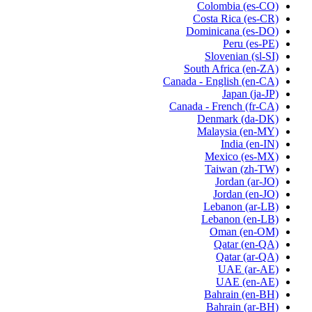
Colombia
(es-CO)
Costa Rica
(es-CR)
Dominicana
(es-DO)
Peru
(es-PE)
Slovenian
(sl-SI)
South Africa
(en-ZA)
Canada - English
(en-CA)
Japan
(ja-JP)
Canada - French
(fr-CA)
Denmark
(da-DK)
Malaysia
(en-MY)
India
(en-IN)
Mexico
(es-MX)
Taiwan
(zh-TW)
Jordan
(ar-JO)
Jordan
(en-JO)
Lebanon
(ar-LB)
Lebanon
(en-LB)
Oman
(en-OM)
Qatar
(en-QA)
Qatar
(ar-QA)
UAE
(ar-AE)
UAE
(en-AE)
Bahrain
(en-BH)
Bahrain
(ar-BH)