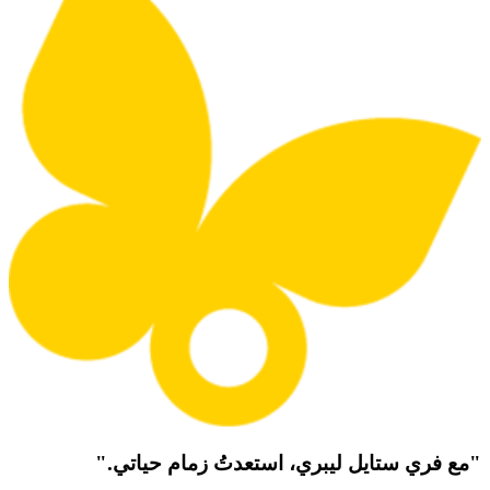
"مع فري ستايل ليبري، استعدتُ زمام حياتي."