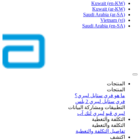
Kuwait
(en-KW)
Kuwait
(ar-KW)
Saudi Arabia
(ar-SA)
Vietnam
(vi)
Saudi Arabia
(en-SA)
المنتجات
المنتجات
ما هو فري ستايل ليبري؟
فري ستايل ليبري 2 بلس​
التطبيقات ومشاركة البيانات
ليبري ڤيو
ليبري لنك آب
التكلفة والتغطية
التكلفة والتغطية
تفاصيل التكلفة والتغطية
اكتشف​