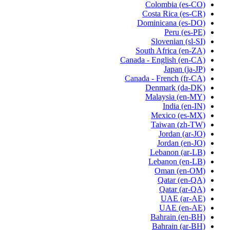
Colombia
(es-CO)
Costa Rica
(es-CR)
Dominicana
(es-DO)
Peru
(es-PE)
Slovenian
(sl-SI)
South Africa
(en-ZA)
Canada - English
(en-CA)
Japan
(ja-JP)
Canada - French
(fr-CA)
Denmark
(da-DK)
Malaysia
(en-MY)
India
(en-IN)
Mexico
(es-MX)
Taiwan
(zh-TW)
Jordan
(ar-JO)
Jordan
(en-JO)
Lebanon
(ar-LB)
Lebanon
(en-LB)
Oman
(en-OM)
Qatar
(en-QA)
Qatar
(ar-QA)
UAE
(ar-AE)
UAE
(en-AE)
Bahrain
(en-BH)
Bahrain
(ar-BH)