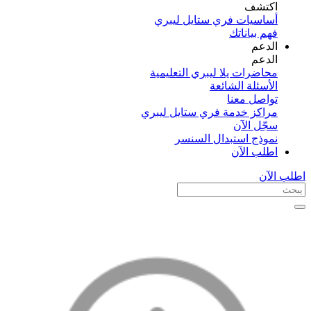
اكتشف​
أساسيات فري ستايل ليبري
فهم بياناتك
الدعم
الدعم
محاضرات يلا ليبري التعليمية
الأسئلة الشائعة
تواصل معنا
مراكز خدمة فري ستايل ليبري
سجّل الآن​
نموذج استبدال السنسر
اطلب الآن
اطلب الآن