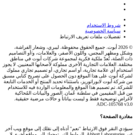
شروط الاستخدام
سياسة الخصوصية
تفضيلات ملفات تعريف الارتباط
© 2026 أبوت. جميع الحقوق محفوظة. ليبري، وشعار الفراشة،
وشكل ومظهر المجس، واللون الأصفر، والعلامات، و/أو التصاميم
ذات الصلة، تُعدّ ملكية فكرية لمجموعة شركات أبوت في مناطق
مختلفة. العلامات التجارية الأخرى مملوكة لأصحابها المعنيين. لا يجوز
استخدام أي علامة تجارية، أو اسم تجاري، أو تصميم تجاري مملوك
لشركة أبوت على هذا الموقع دون الحصول على تصريح كتابي مسبق
من شركة أبوت لابوراتوريز، باستثناء تحديد المنتج أو الخدمات التابعة
للشركة. تم تصميم هذا الموقع والمعلومات الواردة فيه للاستخدام
من قبل المقيمين في سلطنة عُمان. الصور والبيانات المُحاكية
لأغراض توضيحية فقط و ليست بياناتأ و حالات مرضية حقيقية.
ADC-105768 v3.0
مغادرة الصفحة؟
سيؤدي النقر فوق الارتباط "نعم" أدناه إلى نقلك إلى موقع ويب آخر
غير Abbott Laboratories. الروابط التي توجهك إلى مواقع أخرى لا