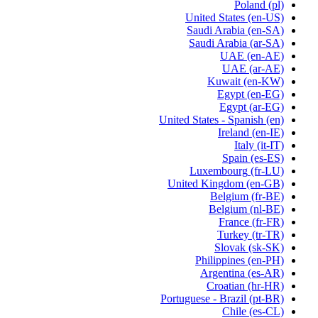
Poland
(pl)
United States
(en-US)
Saudi Arabia
(en-SA)
Saudi Arabia
(ar-SA)
UAE
(en-AE)
UAE
(ar-AE)
Kuwait
(en-KW)
Egypt
(en-EG)
Egypt
(ar-EG)
United States - Spanish
(en)
Ireland
(en-IE)
Italy
(it-IT)
Spain
(es-ES)
Luxembourg
(fr-LU)
United Kingdom
(en-GB)
Belgium
(fr-BE)
Belgium
(nl-BE)
France
(fr-FR)
Turkey
(tr-TR)
Slovak
(sk-SK)
Philippines
(en-PH)
Argentina
(es-AR)
Croatian
(hr-HR)
Portuguese - Brazil
(pt-BR)
Chile
(es-CL)