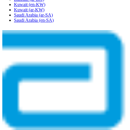
Kuwait
(en-KW)
Kuwait
(ar-KW)
Saudi Arabia
(ar-SA)
Saudi Arabia
(en-SA)