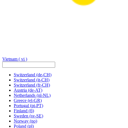
Vietnam
( vi )
Switzerland
(de-CH)
Switzerland
(it-CH)
Switzerland
(fr-CH)
Austria
(de-AT)
Netherlands
(nl-NL)
Greece
(el-GR)
Portugal
(pt-PT)
Finland
(fi)
Sweden
(sv-SE)
Norway
(no)
Poland
(pl)