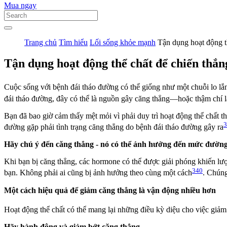
Mua ngay
Trang chủ
Tìm hiểu
Lối sống khỏe mạnh
Tận dụng hoạt động t
Tận dụng hoạt động thể chất để chiến thắn
Cuộc sống với bệnh đái tháo đường có thể giống như một chuỗi lo lắn
đái tháo đường, đây có thể là nguồn gây căng thẳng—hoặc thậm chí là
Bạn đã bao giờ cảm thấy mệt mỏi vì phải duy trì hoạt động thể chấ
3
đường gặp phải tình trạng căng thẳng do bệnh đái tháo đường gây ra
Hãy chú ý đến căng thẳng - nó có thể ảnh hưởng đến mức đường
Khi bạn bị căng thẳng, các hormone có thể được giải phóng khiến l
340
bạn. Không phải ai cũng bị ảnh hưởng theo cùng một cách
. Chúng
Một cách hiệu quả để giảm căng thẳng là vận động nhiều hơn
Hoạt động thể chất có thể mang lại những điều kỳ diệu cho việc giảm
Hãy hành động và giảm bớt căng thẳng.