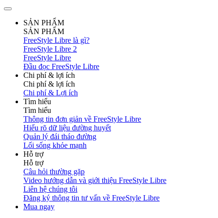
SẢN PHẨM
SẢN PHẨM
FreeStyle Libre là gì?
FreeStyle Libre 2
FreeStyle Libre
Đầu đọc FreeStyle Libre
Chi phí & lợi ích
Chi phí & lợi ích
Chi phí & Lợi ích
Tìm hiểu
Tìm hiểu
Thông tin đơn giản về FreeStyle Libre
Hiểu rõ dữ liệu đường huyết
Quản lý đái tháo đường
Lối sống khỏe mạnh
Hỗ trợ
Hỗ trợ
Câu hỏi thường gặp
Video hướng dẫn và giới thiệu FreeStyle Libre
Liên hệ chúng tôi
Đăng ký thông tin tư vấn về FreeStyle Libre
Mua ngay