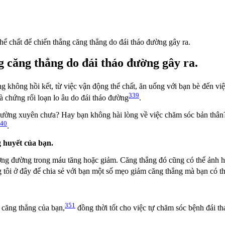
hể chất để chiến thắng căng thẳng do đái tháo đường gây ra.
g căng thẳng do đái tháo đường gây ra.
g không hồi kết, từ việc vận động thể chất, ăn uống với bạn bè đến vi
339
 chứng rối loạn lo âu do đái tháo đường
.
t thường xuyên chưa? Hay bạn không hài lòng về việc chăm sóc bản t
40
.
 huyết của bạn.
ượng đường trong máu tăng hoặc giảm. Căng thẳng đó cũng có thể ảnh 
 tôi ở đây để chia sẻ với bạn một số mẹo giảm căng thẳng mà bạn có th
351
 căng thẳng của bạn,
đồng thời tốt cho việc tự chăm sóc bệnh đái t