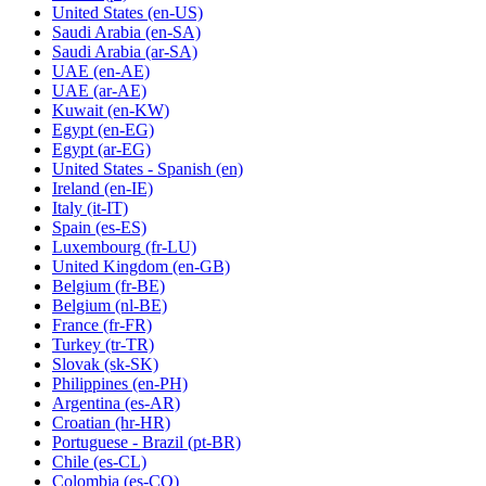
United States
(en-US)
Saudi Arabia
(en-SA)
Saudi Arabia
(ar-SA)
UAE
(en-AE)
UAE
(ar-AE)
Kuwait
(en-KW)
Egypt
(en-EG)
Egypt
(ar-EG)
United States - Spanish
(en)
Ireland
(en-IE)
Italy
(it-IT)
Spain
(es-ES)
Luxembourg
(fr-LU)
United Kingdom
(en-GB)
Belgium
(fr-BE)
Belgium
(nl-BE)
France
(fr-FR)
Turkey
(tr-TR)
Slovak
(sk-SK)
Philippines
(en-PH)
Argentina
(es-AR)
Croatian
(hr-HR)
Portuguese - Brazil
(pt-BR)
Chile
(es-CL)
Colombia
(es-CO)