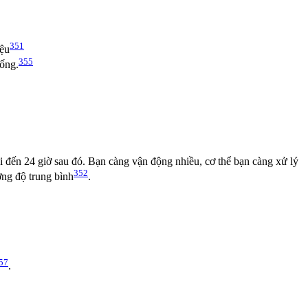
351
iệu
355
sống.
 đến 24 giờ sau đó. Bạn càng vận động nhiều, cơ thể bạn càng xử lý
352
ờng độ trung bình
.
57
.