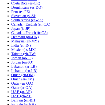
Costa Rica
(es-CR)
Dominicana
(es-DO)
Peru
(es-PE)
Slovenian
(sl-SI)
South Africa
(en-ZA)
Canada - English
(en-CA)
Japan
(ja-JP)
Canada - French
(fr-CA)
Denmark
(da-DK)
Malaysia
(en-MY)
India
(en-IN)
Mexico
(es-MX)
Taiwan
(zh-TW)
Jordan
(ar-JO)
Jordan
(en-JO)
Lebanon
(ar-LB)
Lebanon
(en-LB)
Oman
(en-OM)
Oman
(ar-OM)
Qatar
(en-QA)
Qatar
(ar-QA)
UAE
(ar-AE)
UAE
(en-AE)
Bahrain
(en-BH)
Bahrain
(ar-BH)