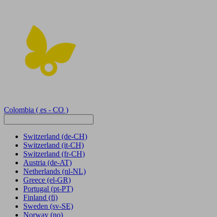
Colombia
( es - CO )
Switzerland
(de-CH)
Switzerland
(it-CH)
Switzerland
(fr-CH)
Austria
(de-AT)
Netherlands
(nl-NL)
Greece
(el-GR)
Portugal
(pt-PT)
Finland
(fi)
Sweden
(sv-SE)
Norway
(no)