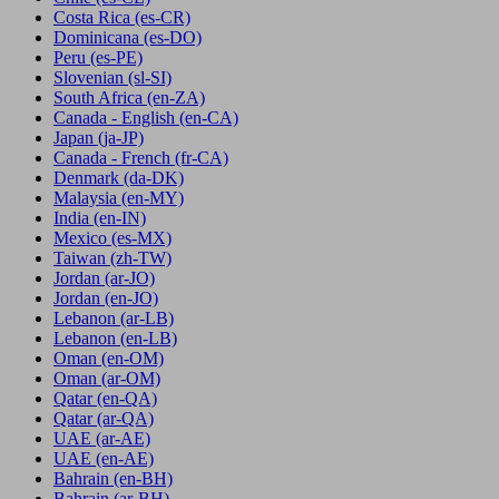
Costa Rica
(es-CR)
Dominicana
(es-DO)
Peru
(es-PE)
Slovenian
(sl-SI)
South Africa
(en-ZA)
Canada - English
(en-CA)
Japan
(ja-JP)
Canada - French
(fr-CA)
Denmark
(da-DK)
Malaysia
(en-MY)
India
(en-IN)
Mexico
(es-MX)
Taiwan
(zh-TW)
Jordan
(ar-JO)
Jordan
(en-JO)
Lebanon
(ar-LB)
Lebanon
(en-LB)
Oman
(en-OM)
Oman
(ar-OM)
Qatar
(en-QA)
Qatar
(ar-QA)
UAE
(ar-AE)
UAE
(en-AE)
Bahrain
(en-BH)
Bahrain
(ar-BH)