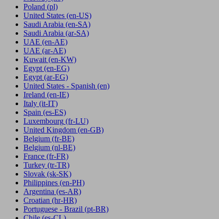
Poland
(pl)
United States
(en-US)
Saudi Arabia
(en-SA)
Saudi Arabia
(ar-SA)
UAE
(en-AE)
UAE
(ar-AE)
Kuwait
(en-KW)
Egypt
(en-EG)
Egypt
(ar-EG)
United States - Spanish
(en)
Ireland
(en-IE)
Italy
(it-IT)
Spain
(es-ES)
Luxembourg
(fr-LU)
United Kingdom
(en-GB)
Belgium
(fr-BE)
Belgium
(nl-BE)
France
(fr-FR)
Turkey
(tr-TR)
Slovak
(sk-SK)
Philippines
(en-PH)
Argentina
(es-AR)
Croatian
(hr-HR)
Portuguese - Brazil
(pt-BR)
Chile
(es-CL)