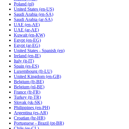
Poland
(pl)
United States
(en-US)
Saudi Arabia
(en-SA)
Saudi Arabia
(ar-SA)
UAE
(en-AE)
UAE
(ar-AE)
Kuwait
(en-KW)
Egypt
(en-EG)
Egypt
(ar-EG)
United States - Spanish
(en)
Ireland
(en-IE)
Italy
(it-IT)
Spain
(es-ES)
Luxembourg
(fr-LU)
United Kingdom
(en-GB)
Belgium
(fr-BE)
Belgium
(nl-BE)
France
(fr-FR)
Turkey
(tr-TR)
Slovak
(sk-SK)
Philippines
(en-PH)
Argentina
(es-AR)
Croatian
(hr-HR)
Portuguese - Brazil
(pt-BR)
Chile
(es-CL)