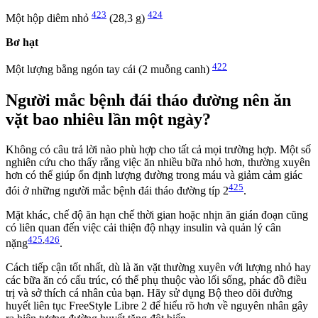
423
424
Một hộp diêm nhỏ
(28,3 g)
Bơ hạt
422
Một lượng bằng ngón tay cái (2 muỗng canh)
Người mắc bệnh đái tháo đường nên ăn
vặt bao nhiêu lần một ngày?
Không có câu trả lời nào phù hợp cho tất cả mọi trường hợp. Một số
nghiên cứu cho thấy rằng việc ăn nhiều bữa nhỏ hơn, thường xuyên
hơn có thể giúp ổn định lượng đường trong máu và giảm cảm giác
425
đói ở những người mắc bệnh đái tháo đường típ 2
.
Mặt khác, chế độ ăn hạn chế thời gian hoặc nhịn ăn gián đoạn cũng
có liên quan đến việc cải thiện độ nhạy insulin và quản lý cân
425
,
426
nặng
.
Cách tiếp cận tốt nhất, dù là ăn vặt thường xuyên với lượng nhỏ hay
các bữa ăn có cấu trúc, có thể phụ thuộc vào lối sống, phác đồ điều
trị và sở thích cá nhân của bạn. Hãy sử dụng Bộ theo dõi đường
huyết liên tục FreeStyle Libre 2 để hiểu rõ hơn về nguyên nhân gây