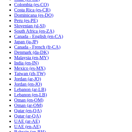
Colombia
(es-CO)
Costa Rica
(es-CR)
Dominicana
(es-DO)
Peru
(es-PE)
Slovenian
(sl-SI)
South Africa
(en-ZA)
Canada - English
(en-CA)
Japan
(ja-JP)
Canada - French
(fr-CA)
Denmark
(da-DK)
Malaysia
(en-MY)
India
(en-IN)
Mexico
(es-MX)
Taiwan
(zh-TW)
Jordan
(ar-JO)
Jordan
(en-JO)
Lebanon
(ar-LB)
Lebanon
(en-LB)
Oman
(en-OM)
Oman
(ar-OM)
Qatar
(en-QA)
Qatar
(ar-QA)
UAE
(ar-AE)
UAE
(en-AE)
Bahrain
(en-BH)