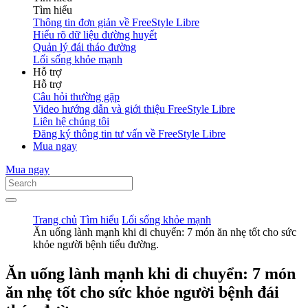
Tìm hiểu
Thông tin đơn giản về FreeStyle Libre
Hiểu rõ dữ liệu đường huyết
Quản lý đái tháo đường
Lối sống khỏe mạnh
Hỗ trợ
Hỗ trợ
Câu hỏi thường gặp
Video hướng dẫn và giới thiệu FreeStyle Libre
Liên hệ chúng tôi
Đăng ký thông tin tư vấn về FreeStyle Libre
Mua ngay
Mua ngay
Trang chủ
Tìm hiểu
Lối sống khỏe mạnh
Ăn uống lành mạnh khi di chuyển: 7 món ăn nhẹ tốt cho sức
khỏe người bệnh tiểu đường.
Ăn uống lành mạnh khi di chuyển: 7 món
ăn nhẹ tốt cho sức khỏe người bệnh đái