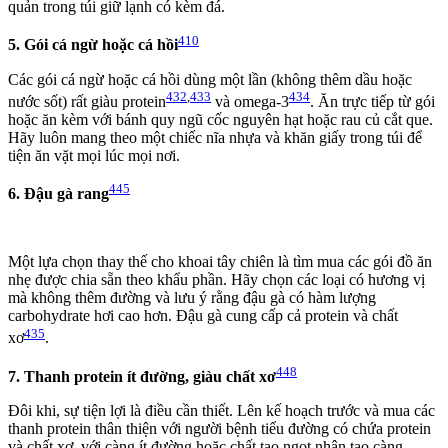
quản trong túi giữ lạnh có kèm đá.
410
5. Gói cá ngừ hoặc cá hồi
Các gói cá ngừ hoặc cá hồi dùng một lần (không thêm dầu hoặc
432
,
433
434
nước sốt) rất giàu protein
và omega-3
. Ăn trực tiếp từ gói
hoặc ăn kèm với bánh quy ngũ cốc nguyên hạt hoặc rau củ cắt que.
Hãy luôn mang theo một chiếc nĩa nhựa và khăn giấy trong túi để
tiện ăn vặt mọi lúc mọi nơi.
445
6. Đậu gà rang
Một lựa chọn thay thế cho khoai tây chiên là tìm mua các gói đồ ăn
nhẹ được chia sẵn theo khẩu phần. Hãy chọn các loại có hương vị
mà không thêm đường và lưu ý rằng đậu gà có hàm lượng
carbohydrate hơi cao hơn. Đậu gà cung cấp cả protein và chất
435
xơ
.
448
7. Thanh protein ít đường, giàu chất xơ
Đôi khi, sự tiện lợi là điều cần thiết. Lên kế hoạch trước và mua các
thanh protein thân thiện với người bệnh tiểu đường có chứa protein
và chất xơ, với càng ít đường hoặc chất tạo ngọt nhân tạo càng