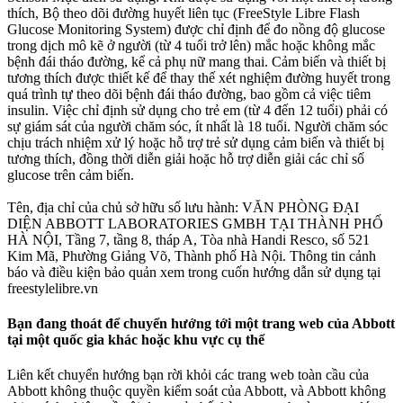
thích, Bộ theo dõi đường huyết liên tục (FreeStyle Libre Flash
Glucose Monitoring System) được chỉ định để đo nồng độ glucose
trong dịch mô kẽ ở người (từ 4 tuổi trở lên) mắc hoặc không mắc
bệnh đái tháo đường, kể cả phụ nữ mang thai. Cảm biến và thiết bị
tương thích được thiết kế để thay thế xét nghiệm đường huyết trong
quá trình tự theo dõi bệnh đái tháo đường, bao gồm cả việc tiêm
insulin. Việc chỉ định sử dụng cho trẻ em (từ 4 đến 12 tuổi) phải có
sự giám sát của người chăm sóc, ít nhất là 18 tuổi. Người chăm sóc
chịu trách nhiệm xử lý hoặc hỗ trợ trẻ sử dụng cảm biến và thiết bị
tương thích, đồng thời diễn giải hoặc hỗ trợ diễn giải các chỉ số
glucose trên cảm biến.
Tên, địa chỉ của chủ sở hữu số lưu hành: VĂN PHÒNG ĐẠI
DIỆN ABBOTT LABORATORIES GMBH TẠI THÀNH PHỐ
HÀ NỘI, Tầng 7, tầng 8, tháp A, Tòa nhà Handi Resco, số 521
Kim Mã, Phường Giảng Võ, Thành phố Hà Nội. Thông tin cảnh
báo và điều kiện bảo quản xem trong cuốn hướng dẫn sử dụng tại
freestylelibre.vn
Bạn đang thoát để chuyển hướng tới một trang web của Abbott
tại một quốc gia khác hoặc khu vực cụ thể
Liên kết chuyển hướng bạn rời khỏi các trang web toàn cầu của
Abbott không thuộc quyền kiểm soát của Abbott, và Abbott không