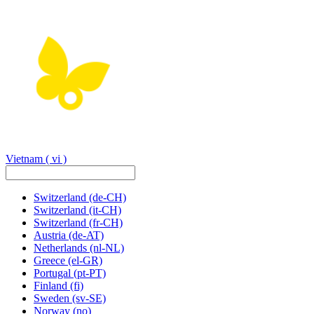
Vietnam
( vi )
Switzerland
(de-CH)
Switzerland
(it-CH)
Switzerland
(fr-CH)
Austria
(de-AT)
Netherlands
(nl-NL)
Greece
(el-GR)
Portugal
(pt-PT)
Finland
(fi)
Sweden
(sv-SE)
Norway
(no)