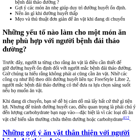
bệnh đái tháo đường ?
Gợi ý các món ăn nhẹ giúp duy trì đường huyết ổn định.
Nên ăn gì khi đường huyết thấp
Mẹo và thủ thuật đơn giản để ăn vặt khi đang di chuyển
Những yếu tố nào làm cho một món ăn
nhẹ phù hợp với người bệnh đái tháo
đường?
Trước đây, người ta từng cho rằng ăn vặt là điều cần thiết để
giữ đường huyết ổn định đối với người mắc bệnh đái tháo đường.
Giờ chúng ta hiểu rằng không phải ai cũng cần ăn vặt. Nhờ các
công cụ như Bộ theo dõi đường huyết liên tục FreeStyle Libre 2,
người mắc bệnh đái tháo đường có thể đưa ra lựa chọn sáng suốt
nếu họ muốn ăn vặt.
Khi đang di chuyển, bạn sẽ dễ bị cám dỗ mà lấy bất cứ thứ gì tiện
lợi. Nhưng để tránh đường huyết cao, điều quan trọng là phải chú ý
đến lượng carbohydrate bạn nạp vào—đặc biệt là vì các loại đồ ăn
412
vặt chế biến sẵn thường chứa thêm đường hoặc carbohydrate
.
Những gợi ý ăn vặt thân thiện với người