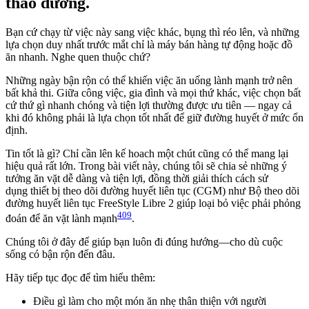
tháo đường.
Bạn cứ chạy từ việc này sang việc khác, bụng thì réo lên, và những
lựa chọn duy nhất trước mắt chỉ là máy bán hàng tự động hoặc đồ
ăn nhanh. Nghe quen thuộc chứ?
Những ngày bận rộn có thể khiến việc ăn uống lành mạnh trở nên
bất khả thi. Giữa công việc, gia đình và mọi thứ khác, việc chọn bất
cứ thứ gì nhanh chóng và tiện lợi thường được ưu tiên — ngay cả
khi đó không phải là lựa chọn tốt nhất để giữ đường huyết ở mức ổn
định.
Tin tốt là gì? Chỉ cần lên kế hoach một chút cũng có thể mang lại
hiệu quả rất lớn. Trong bài viết này, chúng tôi sẽ chia sẻ những ý
tưởng ăn vặt dễ dàng và tiện lợi, đồng thời giải thích cách sử
dụng thiết bị theo dõi đường huyết liên tục (CGM) như Bộ theo dõi
đường huyết liên tục FreeStyle Libre 2 giúp loại bỏ việc phải phỏng
409
đoán để ăn vặt lành mạnh
.
Chúng tôi ở đây để giúp bạn luôn đi đúng hướng—cho dù cuộc
sống có bận rộn đến đâu.
Hãy tiếp tục đọc để tìm hiểu thêm:
Điều gì làm cho một món ăn nhẹ thân thiện với người