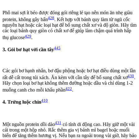
Phô mai sợi ít béo được đóng gói riêng lẻ tạo nên món ăn nhẹ giàu
428
protein, không gây bẩn
. Kết hợp với bánh quy làm từ ngũ cốc
nguyên hạt hoặc các loại hạt để bổ sung chất xơ và độ giòn. Hãy tìm
các loại bánh quy giòn có chất xơ để giúp làm chậm quá trình hấp
429
thụ glucose
.
445
3. Gói bơ hạt với cần tây
Các gói bơ hạnh nhân, bơ đậu phộng hoặc bơ hạt điều dùng một lần
430
rất dễ cất trong túi xách. Ăn kèm với cần tây để bổ sung chất xơ
.
Hãy chọn loại bơ hạt không thêm đường hoặc dầu và chỉ dùng 1-2
422
muỗng canh cho mỗi khẩu phần
.
410
4. Trứng luộc chín
431
Một nguồn protein dồi dào
có tính di động cao. Hãy giữ một vài
cái trong một hộp nhỏ. Rắc thêm gia vị bánh mì bagel hoặc muối
biển để tăng thêm hương vị. Nếu bạn ra ngoài trong vài giờ, hãy bảo