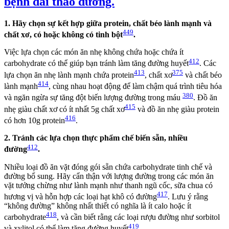
bệnh đái tháo đường.
1. Hãy chọn sự kết hợp giữa protein, chất béo lành mạnh và
449
chất xơ, có hoặc không có tinh bột
.
Việc lựa chọn các món ăn nhẹ không chứa hoặc chứa ít
412
carbohydrate có thể giúp bạn tránh làm tăng đường huyết
. Các
413
375
lựa chọn ăn nhẹ lành mạnh chứa protein
, chất xơ
và chất béo
414
lành mạnh
, cùng nhau hoạt động để làm chậm quá trình tiêu hóa
380
và ngăn ngừa sự tăng đột biến lượng đường trong máu
. Đồ ăn
415
nhẹ giàu chất xơ có ít nhất 5g chất xơ
và đồ ăn nhẹ giàu protein
416
có hơn 10g protein
.
2. Tránh các lựa chọn thực phẩm chế biến sẵn, nhiều
412
đường
.
Nhiều loại đồ ăn vặt đóng gói sẵn chứa carbohydrate tinh chế và
đường bổ sung. Hãy cẩn thận với lượng đường trong các món ăn
vặt tưởng chừng như lành mạnh như thanh ngũ cốc, sữa chua có
417
hương vị và hỗn hợp các loại hạt khô có đường
. Lưu ý rằng
“không đường” không nhất thiết có nghĩa là ít calo hoặc ít
418
carbohydrate
, và cần biết rằng các loại rượu đường như sorbitol
419
và xylitol có thể làm tăng đường huyết
.