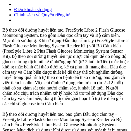
Điều khoản sử dụng
Chính sách về Quyền riêng tư
Bộ theo dõi đường huyết liên tục, FreeStyle Libre 2 Flash Glucose
Monitoring System, bao gồm Đầu đọc cầm tay và Bộ cảm biến.
Mục đích sử dụng: Khi sử dụng Đầu đọc cầm tay (FreeStyle Libre 2
Flash Glucose Monitoring System Reader Kit) với Bộ Cảm biến
(FreeStyle Libre 2 Plus Flash Glucose Monitoring System Sensor
Kit), bộ theo dõi đường huyết liên tục được chỉ định để đo nồng độ
glucose trong dịch mô kẽ ở những người (từ 2 tuổi trở lên) mắc hoặc
không mắc bệnh đái tháo đường, kể cả phụ nữ mang thai. Đầu đọc
cầm tay và Cảm biến được thiết kế để thay thế xét nghiệm đường
huyết trong quá trình tự theo dõi bệnh đái tháo đường, bao gồm cả
việc tiêm insulin. Việc chỉ định sử dụng cho trẻ em (từ 2 -12 tuổi)
phải có sự giám sát của người chăm sóc, ít nhất 18 tuổi. Người
chăm sóc chịu trách nhiệm xử lý hoặc hỗ trợ trẻ sử dụng Đầu đọc
cầm tay và Cảm biến, đồng thời diễn giải hoặc hỗ trợ trẻ diễn giải
các chỉ số glucose trên Cảm biến.
Bộ theo dõi đường huyết liên tục, bao gồm Đầu đọc cầm tay -
FreeStyle Libre Flash Glucose Monitoring System Reader và Bộ
cảm biến - FreeStyle Libre Flash Glucose Monitoring System
Sensor. Mục đích sử dụng: Khi được sử dụng với một thiết bị tương