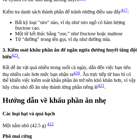
417
Kiểm tra danh sách thành phần để tránh những điều sau đây
:
Bất kỳ loại "siro" nào, ví dụ như siro ngô có hàm lượng
fructose cao.
Một từ kết thúc bằng “ose,” như fructose hoặc maltose
Từ "đường" trong tên gọi, ví dụ như đường mía.
3. Kiểm soát khẩu phần ăn để ngăn ngừa đường huyết tăng đột
423
biến
.
Rất dễ ăn vặt quá nhiều trong suốt cả ngày, dẫn đến việc bạn tiêu
420
thụ nhiều calo hơn mức bạn nhận ra
. Ăn trực tiếp từ bao bì có
thể khiến việc kiểm soát khẩu phần ăn trở nên khó khăn hơn, vì vậy
421
hãy chia nhỏ đồ ăn nhẹ thành từng phần riêng lẻ
.
Hướng dẫn về khẩu phần ăn nhẹ
Các loại hạt và quả hạch
422
Một nắm nhỏ (42.5 g)
Phô mai cứng