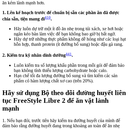
ăn kém lành mạnh hơn.
1. Lên kế hoạch trước để chuẩn bị sẵn các phần ăn đã được
410
chia sẵn, tiện mang đi
.
Hãy luôn dự trữ một ít đồ ăn nhẹ trong túi xách, xe hơi hoặc
ngăn kéo bàn làm việc để bạn không bao giờ bị bất ngờ.
Hãy dự trữ những thực phẩm không dễ hỏng như các loại hạt
hỗn hợp, thanh protein (ít đường bổ sung) hoặc đậu gà rang.
441
2. Kiểm tra kỹ nhãn dinh dưỡng
.
Luôn kiểm tra số lượng khẩu phần trong mỗi gói để đảm bảo
bạn không tính thiếu lượng carbohydrate hoặc calo.
Hạn chế tối đa lượng đường bổ sung và tìm kiếm các sản
phẩm có hàm lượng chất xơ cao (trên 20%).
Hãy sử dụng Bộ theo dõi đường huyết liên
tục FreeStyle Libre 2 để ăn vặt lành
mạnh
1. Nếu bạn đói, trước tiên hãy kiểm tra đường huyết của mình để
đảm bảo rằng đường huyết đang trong khoảng an toàn để ăn nhẹ