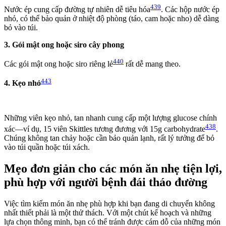
439
Nước ép cung cấp đường tự nhiên dễ tiêu hóa
. Các hộp nước ép
nhỏ, có thể bảo quản ở nhiệt độ phòng (táo, cam hoặc nho) dễ dàng
bỏ vào túi.
3. Gói mật ong hoặc siro cây phong
440
Các gói mật ong hoặc siro riêng lẻ
rất dễ mang theo.
443
4. Kẹo nhỏ
Những viên kẹo nhỏ, tan nhanh cung cấp một lượng glucose chính
438
xác—ví dụ, 15 viên Skittles tương đương với 15g carbohydrate
.
Chúng không tan chảy hoặc cần bảo quản lạnh, rất lý tưởng để bỏ
vào túi quần hoặc túi xách.
Mẹo đơn giản cho các món ăn nhẹ tiện lợi,
phù hợp với người bệnh đái tháo đường
Việc tìm kiếm món ăn nhẹ phù hợp khi bạn đang di chuyển không
nhất thiết phải là một thử thách. Với một chút kế hoạch và những
lựa chọn thông minh, bạn có thể tránh được cám dỗ của những món