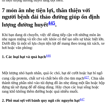
ra hiện tượng đường huyết tăng đột biến.
7 món ăn nhẹ tiện lợi, thân thiện với
người bệnh đái tháo đường giúp ổn định
445
lượng đường huyết
.
Khi bạn đang di chuyển, việc dễ dàng tiếp cận với những món ăn
nhẹ ngon miệng và tốt cho sức khỏe có thể tạo nên sự khác biệt lớn.
Dưới đây là một số lựa chọn tiện lợi để mang theo trong túi xách, xe
hơi hoặc văn phòng:
446
1. Các loại hạt và quả hạch
Một lượng nhỏ hạnh nhân, quả óc chó, hạt dẻ cười hoặc hạt bí ngô
427
cung cấp protein, chất xơ và chất béo tốt cho tim mạch
. Chia sẵn
thành từng phần nhỏ vào túi đựng đồ ăn nhẹ dùng một lần hoặc hộp
đựng tái sử dụng để dễ dàng dùng. Hãy chọn các loại sống hoặc
rang khô không thêm đường hoặc quá nhiều muối.
447
2. Phô mai sợi với bánh quy ngũ cốc nguyên hạt