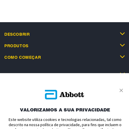
DESCOBRIR
PRODUTOS
COMO COMEÇAR
SUPORTE
VALORIZAMOS A SUA PRIVACIDADE
Política de Privacidade
Termos e Condições de Uso
Este website utiliza cookies e tecnologias relacionadas, tal como
Termos e Condições de Venda
Politica de cookies
descrito na nossa política de privacidade, para fins que incluem o