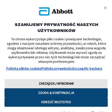
To jest wyrób
medyczny.
SZANUJEMY PRYWATNOŚĆ NASZYCH
UŻYTKOWNIKÓW
Używaj go
Ta strona wykorzystuje pliki cookie i powiązane technologie,
zgodnie z naszymi zasadami ochrony prywatności, w celach, które
zgodnie z
mogą obejmować obsługę witryny, analitykę, zwiększoną wygodę
użytkownika lub reklamę. Użytkownik może wyrazić zgodę na
wykorzystywanie przez nas tych technologii lub może zarządzać
instrukcją
własnymi preferencjami.
Polityka plików cookies
Polityka prywatności
Szczegóły trackera
używania lub
ZARZĄDZAJ WYBORAMI
etykietą.
ZGODA & KONTYNUACJA
ODRZUĆ WSZYSTKO