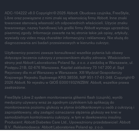
ADC-104222 v8.0 Copyright © 2026 Abbott. Obudowa czujnika, FreeStyle,
Libre oraz powiązane z nimi znaki są własnością firmy Abbott. Inne znaki
towarowe stanowią własność ich odpowiednich właścicieli. Użycie znaku
towarowego, nazwy handlowej lub grafiki firmy Abbott wymaga uprzedniej
pisemnej zgody. Informacje zawarte na tej stronie takie jak opisy, artykuły,
wywiady czy video mają charakter informacyjny i reklamowy. Nie służą do
diagnozowania ani badań przesiewowych w kierunku cukrzyc.
Użytkownicy powinni zawsze konsultować wszelkie pytania lub obawy
dotyczące leczenia cukrzycy z pracownikiem służby zdrowia. Właścicielem
strony jest Abbott Laboratiories Poland Sp. z o.o. z siedzibą w Warszawie, ul.
Postępu 21B, 02-676 Warszawa. Kapitał zakładowy 70 147 200 zł. Sąd
Rejonowy dla m.st Warszawy w Warszawie. XIII Wydział Gospodarczy
Krajowego Rejestru Sądowego KRS 38556, NIP 951-17-61-348. Copyright ©
2026 Abbott. Nr rejestru w GIOŚ E0001932WZBW. Abbott, wszelkie prawa
zastrzeżone.
FreeStyle Libre 2 system monitorowania glikemii flash (czujnik), wyrób
medyczny używany wraz ze zgodnym czytnikiem lub aplikacją do
monitorowania poziomu glukozy w płynie śródtkankowym u osób z cukrzycą i
zaprojektowany, aby zastąpić oznaczanie stężenia glukozy we krwi w
samodzielnym kontrolowaniu cukrzycy, w tym w dawkowaniu insuliny.
Producent: Abbott Diabetes Care Ltd., Upoważniony przedstawiciel: Abbott
B.V., Reklamodawca: Abbott Laboratories Poland sp. z o.o.