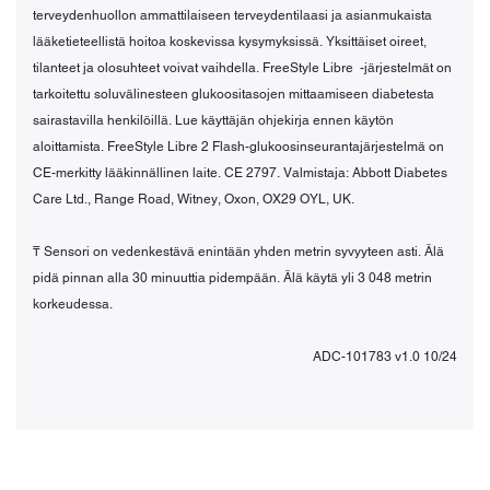
terveydenhuollon ammattilaiseen terveydentilaasi ja asianmukaista
lääketieteellistä hoitoa koskevissa kysymyksissä. Yksittäiset oireet,
tilanteet ja olosuhteet voivat vaihdella. FreeStyle Libre -järjestelmät on
tarkoitettu soluvälinesteen glukoositasojen mittaamiseen diabetesta
sairastavilla henkilöillä. Lue käyttäjän ohjekirja ennen käytön
aloittamista. FreeStyle Libre 2 Flash-glukoosinseurantajärjestelmä on
CE-merkitty lääkinnällinen laite. CE 2797. Valmistaja: Abbott Diabetes
Care Ltd., Range Road, Witney, Oxon, OX29 OYL, UK.
₸ Sensori on vedenkestävä enintään yhden metrin syvyyteen asti. Älä
pidä pinnan alla 30 minuuttia pidempään. Älä käytä yli 3 048 metrin
korkeudessa.
ADC-101783 v1.0 10/24