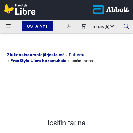
OSTA NYT
Finland
(fi)
Glukoosiseurantajärjestelmä
Tutustu
FreeStyle Libre kokemuksia
Iosifin tarina
Iosifin tarina