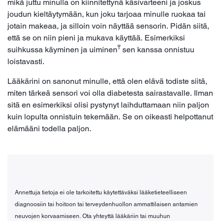
mikä juttu minulla on kiinnitettynä käsivarteeni ja joskus
joudun kieltäytymään, kun joku tarjoaa minulle ruokaa tai
jotain makeaa, ja silloin voin näyttää sensorin. Pidän siitä,
että se on niin pieni ja mukava käyttää. Esimerkiksi
₸
suihkussa käyminen ja uiminen
sen kanssa onnistuu
loistavasti.
Lääkärini on sanonut minulle, että olen elävä todiste siitä,
miten tärkeä sensori voi olla diabetesta sairastavalle. Ilman
sitä en esimerkiksi olisi pystynyt laihduttamaan niin paljon
kuin lopulta onnistuin tekemään. Se on oikeasti helpottanut
elämääni todella paljon.
Annettuja tietoja ei ole tarkoitettu käytettäväksi lääketieteelliseen
diagnoosiin tai hoitoon tai terveydenhuollon ammattilaisen antamien
neuvojen korvaamiseen. Ota yhteyttä lääkäriin tai muuhun