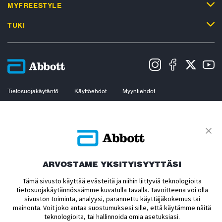
MYFREESTYLE
TUKI
Tietosuojakäytäntö
Käyttöehdot
Myyntiehdot
Evästekäytäntö
Datasäädöstä koskeva ilmoitus
Saavutettavuusseloste
Evästeasetukset
© 2026 Abbott. All Rights Reserved. Sensorin ulkokuori, FreeStyle, Libre ja
niihin liittyvät tavaramerkit ovat Abbottin tavaramerkkejä. Muut tavaramerkit
ovat omistajiensa omaisuutta. Abbottin tällä sivustolla olevia tavaramerkkejä,
ARVOSTAME YKSITYISYYTTÄSI
tuotenimiä ja mallisuojia ei saa käyttää ilman Abbottin ennalta antamaa
kirjallista valtuutusta muuhun kuin Abbottin tuotteiden tai palveluiden
Tämä sivusto käyttää evästeitä ja niihin liittyviä teknologioita
tunnistamiseen. Tämä sivusto ja tiedot on tarkoitettu käytettäväksi Suomessa
tietosuojakäytännössämme kuvatulla tavalla. Tavoitteena voi olla
asuville henkilöille. FreeStyle Libre 2 Flash -glukoosinseurantajärjestelmä,
sivuston toiminta, analyysi, parannettu käyttäjäkokemus tai
FreeStyle Libre 3 -jatkuva glukoosinseurantajärjestelmä, FreeStyle LibreLink
mainonta. Voit joko antaa suostumuksesi sille, että käytämme näitä
-sovellus, FreeStyle Libre 3 -sovellus, LibreLinkUp -sovellus ja LibreView -
pilvipalvelu ovat CE -merkattuja lääkinnällisiä laitteita.
teknologioita, tai hallinnoida omia asetuksiasi.