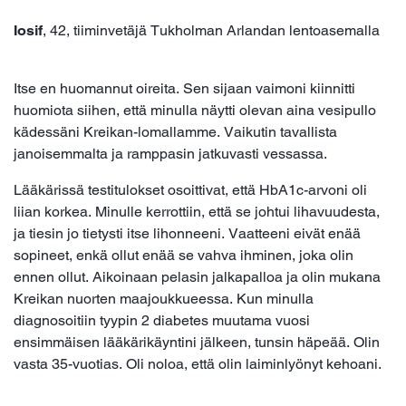
Iosif
, 42, tiiminvetäjä Tukholman Arlandan lentoasemalla
Itse en huomannut oireita. Sen sijaan vaimoni kiinnitti
huomiota siihen, että minulla näytti olevan aina vesipullo
kädessäni Kreikan-lomallamme. Vaikutin tavallista
janoisemmalta ja ramppasin jatkuvasti vessassa.
Lääkärissä testitulokset osoittivat, että HbA1c-arvoni oli
liian korkea. Minulle kerrottiin, että se johtui lihavuudesta,
ja tiesin jo tietysti itse lihonneeni. Vaatteeni eivät enää
sopineet, enkä ollut enää se vahva ihminen, joka olin
ennen ollut. Aikoinaan pelasin jalkapalloa ja olin mukana
Kreikan nuorten maajoukkueessa. Kun minulla
diagnosoitiin tyypin 2 diabetes muutama vuosi
ensimmäisen lääkärikäyntini jälkeen, tunsin häpeää. Olin
vasta 35-vuotias. Oli noloa, että olin laiminlyönyt kehoani.