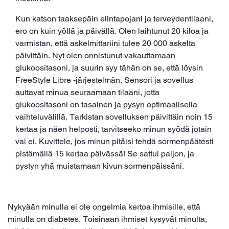
Kun katson taaksepäin elintapojani ja terveydentilaani,
ero on kuin yöllä ja päivällä. Olen laihtunut 20 kiloa ja
varmistan, että askelmittariini tulee 20 000 askelta
päivittäin. Nyt olen onnistunut vakauttamaan
glukoositasoni, ja suurin syy tähän on se, että löysin
FreeStyle Libre -järjestelmän. Sensori ja sovellus
auttavat minua seuraamaan tilaani, jotta
glukoositasoni on tasainen ja pysyn optimaalisella
vaihteluvälillä. Tarkistan sovelluksen päivittäin noin 15
kertaa ja näen helposti, tarvitseeko minun syödä jotain
vai ei. Kuvittele, jos minun pitäisi tehdä sormenpäätesti
pistämällä 15 kertaa päivässä! Se sattui paljon, ja
pystyn yhä muistamaan kivun sormenpäissäni.
Nykyään minulla ei ole ongelmia kertoa ihmisille, että
minulla on diabetes. Toisinaan ihmiset kysyvät minulta,