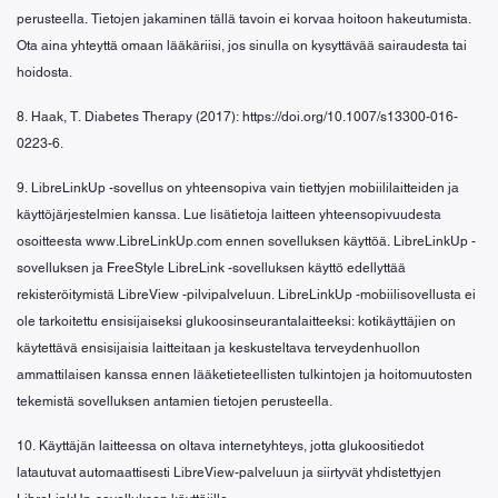
perusteella. Tietojen jakaminen tällä tavoin ei korvaa hoitoon hakeutumista.
Ota aina yhteyttä omaan lääkäriisi, jos sinulla on kysyttävää sairaudesta tai
hoidosta.
8. Haak, T. Diabetes Therapy (2017): https://doi.org/10.1007/s13300-016-
0223-6.
9. LibreLinkUp -sovellus on yhteensopiva vain tiettyjen mobiililaitteiden ja
käyttöjärjestelmien kanssa. Lue lisätietoja laitteen yhteensopivuudesta
osoitteesta www.LibreLinkUp.com ennen sovelluksen käyttöä. LibreLinkUp -
sovelluksen ja FreeStyle LibreLink -sovelluksen käyttö edellyttää
rekisteröitymistä LibreView -pilvipalveluun. LibreLinkUp -mobiilisovellusta ei
ole tarkoitettu ensisijaiseksi glukoosinseurantalaitteeksi: kotikäyttäjien on
käytettävä ensisijaisia laitteitaan ja keskusteltava terveydenhuollon
ammattilaisen kanssa ennen lääketieteellisten tulkintojen ja hoitomuutosten
tekemistä sovelluksen antamien tietojen perusteella.
10. Käyttäjän laitteessa on oltava internetyhteys, jotta glukoositiedot
latautuvat automaattisesti LibreView-palveluun ja siirtyvät yhdistettyjen