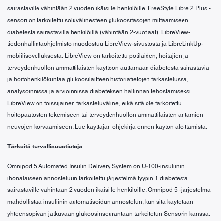
sairastaville vähintään 2 vuoden ikäisille henkilöille. FreeStyle Libre 2 Plus -
sensori on tarkoitettu soluvälinesteen glukoositasojen mittaamiseen
diabetesta sairastavilla henkilöillä (vähintään 2-vuotiaat). LibreView-
tiedonhallintaohjelmisto muodostuu LibreView-sivustosta ja LibreLinkUp-
mobiilisovelluksesta. LibreView on tarkoitettu potilaiden, hoitajien ja
terveydenhuollon ammattilaisten käyttöön auttamaan diabetesta sairastavia
ja hoitohenkilökuntaa glukoosilaitteen historiatietojen tarkastelussa,
analysoinnissa ja arvioinnissa diabeteksen hallinnan tehostamiseksi.
LibreView on toissijainen tarkasteluväline, eikä sitä ole tarkoitettu
hoitopäätösten tekemiseen tai terveydenhuollon ammattilaisten antamien
neuvojen korvaamiseen. Lue käyttäjän ohjekirja ennen käytön aloittamista.
Tärkeitä turvallisuustietoja
Omnipod 5 Automated Insulin Delivery System on U‑100-insuliinin
ihonalaiseen annosteluun tarkoitettu järjestelmä tyypin 1 diabetesta
sairastaville vähintään 2 vuoden ikäisille henkilöille. Omnipod 5 -järjestelmä
mahdollistaa insuliinin automatisoidun annostelun, kun sitä käytetään
yhteensopivan jatkuvaan glukoosinseurantaan tarkoitetun Sensorin kanssa.