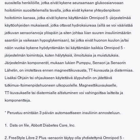
suositella henkilöille, jotka eivät kykene seuraamaan glukoosiarvoaan
hoitotiimin suosittelemalla tavalla, jotka eivät kykene yhteydenpitoon
hoitotiimin kanssa, jotka eivät kykene käyttämään Omnipod 5 -järjestelmää
käyttöohjeiden mukaisesti, jotka ottavat hydroksiureaa (sillä se voi vääristää
jatkuvan sensoriarvoja ylöspäin ja siten johtaa liian suuren insuliinimäärän
saantiin ja vaikeaan hypoglykemiaan), tai jotka eivät huonon kuulon ja/tai
näön vuoksi kykene hyödyntämään tai käyttämään kaikkia Omnipod 5 -
järjestelmän toimintoja, kuten hälytyksiä, ilmoituksia ja muistutuksia.
Järjestelmän komponentit, mukaan lukien Pumppu, Sensori ja Sensorin
Lähetin, on irrotettava ennen magneettikuvausta, TT‑kuvausta ja diatermiaa.
Lisäksi Ohjain tai ohjaukseen käytettävä älypuhelin on jätettävä
tutkimus-/toimenpidehuoneen ulkopuolelle. Magneettikuvaukselle,
TT‑kuvaukselle tai diatermialle altistuminen voi vahingoittaa laitteita ja
komponentteja.
* Perustuu enintään 3 päivän automaattiseen insuliinin annosteluun.
1. Data on file, Abbott Diabetes Care, Inc.
2. FreeStyle Libre 2 Plus -sensorin täytyy olla yhdistettynä Omnipod 5 -