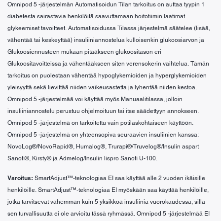
Omnipod 5 -järjestelmän Automatisoidun Tilan tarkoitus on auttaa tyypin 1
diabetesta sairastavia henkilöitä saavuttamaan hoitotiimin laatimat
glykeemiset tavoitteet. Automatisoidussa Tilassa järjestelmä säätelee (lisää,
vähentää tai keskeyttää) insuliiniannostelua kulloisenkin glukoosiarvon ja
Glukoosiennusteen mukaan pitääkseen glukoositason eri
Glukoositavoitteissa ja vähentääkseen siten verensokerin vaihtelua. Tämän
tarkoitus on puolestaan vähentää hypoglykemioiden ja hyperglykemioiden
yleisyyttä sekä lievittää niiden vaikeusastetta ja lyhentää niiden kestoa.
Omnipod 5 -järjestelmää voi käyttää myös Manuaalitilassa, jolloin
insuliiniannostelu perustuu ohjelmoituun tai itse säädettyyn annokseen.
Omnipod 5 -järjestelmä on tarkoitettu vain potilaskohtaiseen käyttöön.
Omnipod 5 -järjestelmä on yhteensopiva seuraavien insuliinien kanssa:
NovoLog®/NovoRapid®, Humalog®, Trurapi®/Truvelog®/Insulin aspart
Sanoﬁ®, Kirsty® ja Admelog/Insulin lispro Sanoﬁ U-100.
Varoitus:
SmartAdjust™-teknologiaa EI saa käyttää alle 2 vuoden ikäisille
henkilöille. SmartAdjust™-teknologiaa EI myöskään saa käyttää henkilöille,
jotka tarvitsevat vähemmän kuin 5 yksikköä insuliinia vuorokaudessa, sillä
sen turvallisuutta ei ole arvioitu tässä ryhmässä. Omnipod 5 -järjestelmää EI