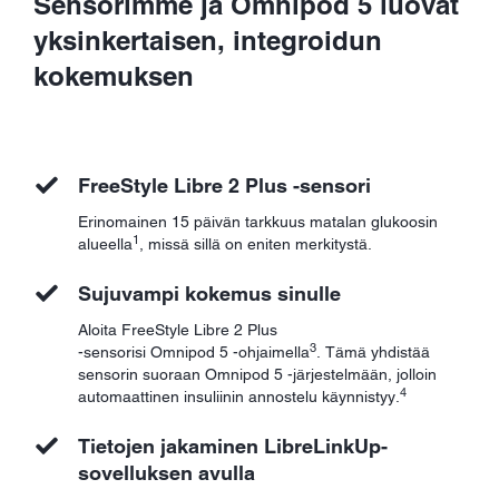
Sensorimme ja Omnipod 5 luovat
yksinkertaisen, integroidun
kokemuksen
FreeStyle Libre 2 Plus -sensori
Erinomainen 15 päivän tarkkuus matalan glukoosin
1
alueella
, missä sillä on eniten merkitystä.
Sujuvampi kokemus sinulle
Aloita FreeStyle Libre 2 Plus
3
-sensorisi Omnipod 5 -ohjaimella
. Tämä yhdistää
sensorin suoraan Omnipod 5 -järjestelmään, jolloin
4
automaattinen insuliinin annostelu käynnistyy.
Tietojen jakaminen LibreLinkUp-
sovelluksen avulla