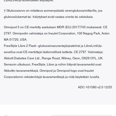
LibreLinkUp-sovelluksen käyttäjille.
† Glukoosiarvo on mitattava sormenpäästä verenglukoosimittarilla, jos
glukoosilukemat tai -hälytykset eivät vastaa oireita tai odotuksia.
Omnipod 5 on CE-merkitty asetuksen MDR (EU) 2017/745 mukaisesti. CE
2797. Omnipodin valmistaja on Insulet Corporation, 100 Nagog Park, Acton
MA 01720, USA.
FreeStyle Libre 2 Flash -glukoosinseurantajärjestelmä ja LibreLinkUp-
sovellus ovat CE-merkittyjä lääkinnällisiä laitteita. CE 2797. Valmistaja:
Abbott Diabetes Care Ltd., Range Road, Witney, Oxon, OX29 OYL, UK.
Sensorin ulkokuori, FreeStyle, Libre ja niihin liittyvät tavaramerkit ovat
Abbottin tavaramerkkejä. Omnipod ja Omnipod-logo ovat Insulet
Corporationin rekisteröityjä tavaramerkkejä ja niitä käytetään luvalla.
ADC-101580 v2.0 12/25