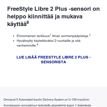
FreeStyle Libre 2 Plus -sensori on
helppo kiinnittää ja mukava
8
käyttää
1
†
Erinomainen tarkkuus
ilman sormenpääpistoja.
Hyväksytty käytettäväksi 2-vuotiaille ja sitä
6
vanhemmille.
LUE LISÄÄ FREESTYLE LIBRE 2 PLUS -
SENSORISTA
Omnipod 5 Automated Insulin Delivery System on U‑100-insuliinin
ihonalaiseen annosteluun tarkoitettu järjestelmä tyypin 1 diabetesta