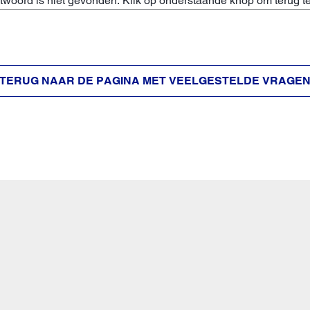
woord is niet gevonden. Klik op onderstaande knop om terug t
TERUG NAAR DE PAGINA MET VEELGESTELDE VRAGE