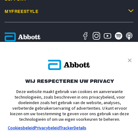
MYFREESTYLE
Privacybeleid
Algemene Gebruiksvoorwaarden
Algemene Verkoopsvoorwaarden
Over Abbott
Cookiesbeleid
Toegankelijkheidsverklaring
Verklaring inzake Dataverordening
Cookie Voorkeursinstellingen
WIJ RESPECTEREN UW PRIVACY
Deze website maakt gebruik van cookies en aanverwante
ADC-2693186 v1.0 Copyright © 2026 Abbott. De sensorbehuizing,
technologieën, zoals beschreven in ons privacybeleid, voor
FreeStyle, Libre, en gerelateerde merkaanduidingen zijn eigendom van
doeleinden zoals het gebruik van de website, analyses,
Abbott. mylife et YpsoPump zijn handelsmerken van Ypsomed AG. CamAPS
verbeterde gebruikerservaring of advertenties. U kunt ervoor
is een geregistreerd handelsmerk van Camdiab Ltd. Omnipod en het
kiezen om uw toestemming te geven voor ons gebruik van deze
Omnipod-logo zijn geregistreerde handelsmerken van Insulet Corporation en
worden met toestemming gebruikt. Tandem Diabetes Care, Tandem logos,
technologieën of om uw eigen voorkeuren te beheren.
Control-IQ+, t:slim, t:slim X2, Tandem t:slim Mobile App and Tandem Source
Cookiesbeleid
Privacybeleid
TrackerDetails
zijn geregistreerde handelsmerken of handelsmerken van Tandem Diabetes
Care, Inc. in de Verenigde Staten en/of in andere landen. iPhone en App
Store zijn handelsmerken van Apple Inc. Android en Google Play zijn