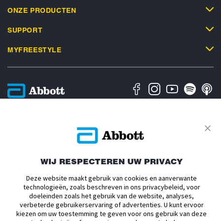
ONZE PRODUCTEN
SUPPORT
MYFREESTYLE
Privacybeleid
Algemene Gebruiksvoorwaarden
Algemene Verkoopsvoorwaarden
Over Abbott
Cookiesbeleid
Toegankelijkheidsverklaring
Verklaring inzake Dataverordening
Cookie Voorkeursinstellingen
WIJ RESPECTEREN UW PRIVACY
Deze website maakt gebruik van cookies en aanverwante
ADC-2693186 v1.0 Copyright © 2026 Abbott. De sensorbehuizing,
technologieën, zoals beschreven in ons privacybeleid, voor
FreeStyle, Libre, en gerelateerde merkaanduidingen zijn eigendom van
doeleinden zoals het gebruik van de website, analyses,
Abbott. mylife et YpsoPump zijn handelsmerken van Ypsomed AG. CamAPS
verbeterde gebruikerservaring of advertenties. U kunt ervoor
is een geregistreerd handelsmerk van Camdiab Ltd. Omnipod en het
kiezen om uw toestemming te geven voor ons gebruik van deze
Omnipod-logo zijn geregistreerde handelsmerken van Insulet Corporation en
worden met toestemming gebruikt. Tandem Diabetes Care, Tandem logos,