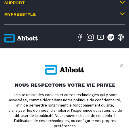
SUPPORT
MYFREESTYLE
Politique en matière de vie privée
Conditions d'utilisation
Conditions générales de vente
Déclaration d'accessibilité
À propos d'Abbott
Politique relative aux cookies
Avis relatif au règlement sur les données
Préférences de cookies
NOUS RESPECTONS VOTRE VIE PRIVÉE
ADC-2693186 v1.0 Copyright © 2026 Abbott. Le boîtier du capteur,
Le site utilise des cookies et autres technologies qui y sont
FreeStyle, Libre, et les marques commerciales associées sont des marques
associées, comme décrit dans notre politique de confidentialité,
d’Abbott. mylife et YpsoPump sont des marques déposées de Ypsomed AG.
afin de permettre notamment le fonctionnement du site,
CamAPS et une marque déposée de Camdiab Ltd. Omnipod et le logo
Omnipod sont des marques déposées d’Insulet Corporation et sont utilisées
d'analyser les données, d'améliorer l'expérience utilisateur, ou de
avec permission. Tandem Diabetes Care, les logos Tandem, t:slim X2 et
diffuser de la publicité. Vous pouvez choisir de consentir à
l’application mobile Tandem t:slim sont des marques déposées ou des
l'utilisation de ces technologies, ou configurer vos propres
marques commerciales de Tandem Diabetes Care, Inc. aux États-Unis et/ou
préférences.
dans d’autres pays. iPhone et App Store sont des marques commerciales