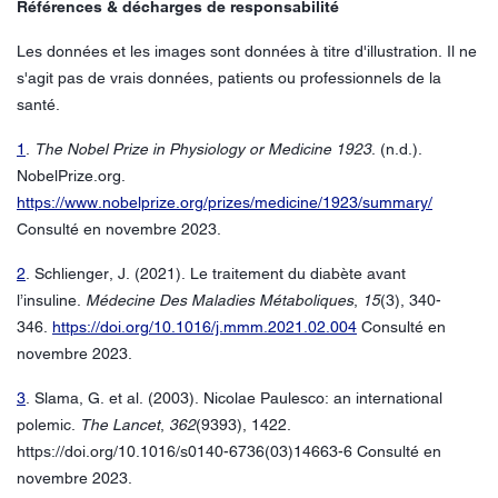
Références & décharges de responsabilité
Les données et les images sont données à titre d'illustration. Il ne
s'agit pas de vrais données, patients ou professionnels de la
santé.
1
.
The Nobel Prize in Physiology or Medicine 1923
. (n.d.).
NobelPrize.org.
https://www.nobelprize.org/prizes/medicine/1923/summary/
Consulté en novembre 2023.
2
. Schlienger, J. (2021). Le traitement du diabète avant
l’insuline.
Médecine Des Maladies Métaboliques
,
15
(3), 340-
346.
https://doi.org/10.1016/j.mmm.2021.02.004
Consulté en
novembre 2023.
3
. Slama, G. et al. (2003). Nicolae Paulesco: an international
polemic.
The Lancet
,
362
(9393), 1422.
https://doi.org/10.1016/s0140-6736(03)14663-6 Consulté en
novembre 2023.