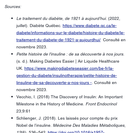
Sources:
Le traitement du diabète, de 1921 à aujourd’hui
. (2022,
juillet). Diabète Québec.
https://www.diabete.qc.ca/le-
diabete/informations-sur-le-diabete/histoire-du-diabete/le-
traitement-du-diabete-de-1921-a-aujourdhui/
Consulté en
novembre 2023.
Petite histoire de l'insuline : de sa découverte à nos jours
.
(s. d.). Making Diabetes Easier | Air Liquide Healthcare
UK.
https://www.makingdiabeteseasier.com/be-fr/la-
gestion-du-diabete/insulinotherapie/petite-histoire-de-
linsuline-de-sa-decouverte-a-nos-jours -
. Consulté en
novembre 2023.
Vecchio, I. (2018) The Discovery of Insulin: An Important
Milestone in the History of Medicine.
Front Endocrinol
23;9:61
Schlienger, J. (2018). Les laissés pour compte du prix
Nobel de l’insuline.
Médecine Des Maladies Métaboliques
,
12
(6), 536–542.
https://doi.org/10.1016/s1957-