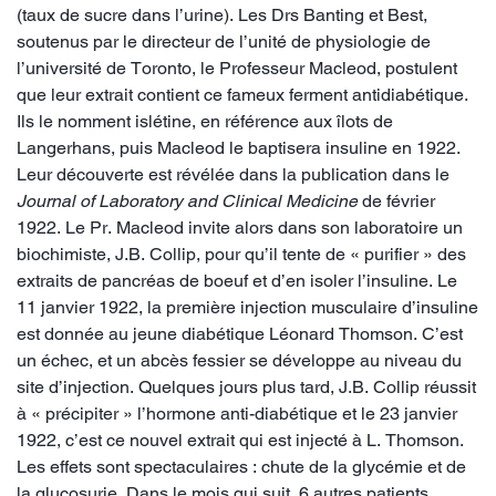
(taux de sucre dans l’urine). Les Drs Banting et Best,
soutenus par le directeur de l’unité de physiologie de
l’université de Toronto, le Professeur Macleod, postulent
que leur extrait contient ce fameux ferment antidiabétique.
Ils le nomment islétine, en référence aux îlots de
Langerhans, puis Macleod le baptisera insuline en 1922.
Leur découverte est révélée dans la publication dans le
Journal of Laboratory and Clinical Medicine
de février
1922. Le Pr. Macleod invite alors dans son laboratoire un
biochimiste, J.B. Collip, pour qu’il tente de « purifier » des
extraits de pancréas de boeuf et d’en isoler l’insuline. Le
11 janvier 1922, la première injection musculaire d’insuline
est donnée au jeune diabétique Léonard Thomson. C’est
un échec, et un abcès fessier se développe au niveau du
site d’injection. Quelques jours plus tard, J.B. Collip réussit
à « précipiter » l’hormone anti-diabétique et le 23 janvier
1922, c’est ce nouvel extrait qui est injecté à L. Thomson.
Les effets sont spectaculaires : chute de la glycémie et de
la glucosurie. Dans le mois qui suit, 6 autres patients