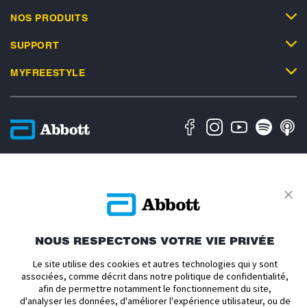
NOS PRODUITS
SUPPORT
MYFREESTYLE
Politique en matière de vie privée
Conditions d'utilisation
Conditions générales de vente
Déclaration d'accessibilité
À propos d'Abbott
Politique relative aux cookies
Avis relatif au règlement sur les données
Préférences de cookies
NOUS RESPECTONS VOTRE VIE PRIVÉE
ADC-2693186 v1.0 Copyright © 2026 Abbott. Le boîtier du capteur,
Le site utilise des cookies et autres technologies qui y sont
FreeStyle, Libre, et les marques commerciales associées sont des marques
associées, comme décrit dans notre politique de confidentialité,
d’Abbott. mylife et YpsoPump sont des marques déposées de Ypsomed AG.
afin de permettre notamment le fonctionnement du site,
CamAPS et une marque déposée de Camdiab Ltd. Omnipod et le logo
Omnipod sont des marques déposées d’Insulet Corporation et sont utilisées
d'analyser les données, d'améliorer l'expérience utilisateur, ou de