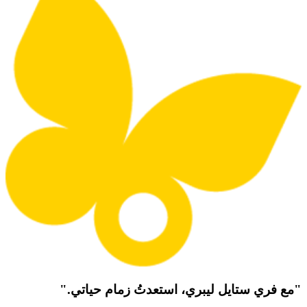
"مع فري ستايل ليبري، استعدتُ زمام حياتي."