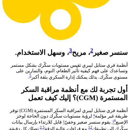
3
2
سنسر صغير
، مريح
، وسهل الاستخدام.
أنظمة فري ستايل ليبري تقيس مستويات سكّرك بشكل مستمر
وتساعدك على فهم كيفية تأثير الطعام، النوم، والتمارين على
5
مستوى سكّرك. بذلك يمكنك إدارة السكري بثقة أكبر
. ​
أول تجربة لك مع أنظمة مراقبة السكر
المستمرة (CGM)؟ إليك كيف تعمل​
أنظمة فري ستايل ليبري لمراقبة السكر المستمرة (CGM) توفر
طريقة غير مؤلمة
⁴
لرؤية مستويات سكّرك دون الحاجة لوخز
الإصبع
¹⁰
. يقوم سنسر صغير وخفيّ
²
قابل للارتداء بإرسال بيانات
2
,5
12
سكّرك إلى تطبيقك
مع قراءات عالية الدقة
تصلك كل دقيقة.​