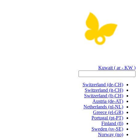
Kuwait
( ar - KW )
Switzerland
(de-CH)
Switzerland
(it-CH)
Switzerland
(fr-CH)
Austria
(de-AT)
Netherlands
(nl-NL)
Greece
(el-GR)
Portugal
(pt-PT)
Finland
(fi)
Sweden
(sv-SE)
Norway
(no)