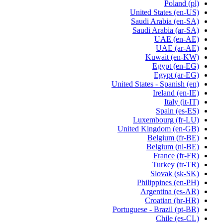
Poland
(pl)
United States
(en-US)
Saudi Arabia
(en-SA)
Saudi Arabia
(ar-SA)
UAE
(en-AE)
UAE
(ar-AE)
Kuwait
(en-KW)
Egypt
(en-EG)
Egypt
(ar-EG)
United States - Spanish
(en)
Ireland
(en-IE)
Italy
(it-IT)
Spain
(es-ES)
Luxembourg
(fr-LU)
United Kingdom
(en-GB)
Belgium
(fr-BE)
Belgium
(nl-BE)
France
(fr-FR)
Turkey
(tr-TR)
Slovak
(sk-SK)
Philippines
(en-PH)
Argentina
(es-AR)
Croatian
(hr-HR)
Portuguese - Brazil
(pt-BR)
Chile
(es-CL)