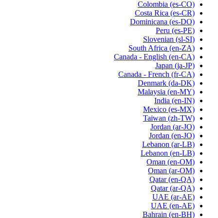
Colombia
(es-CO)
Costa Rica
(es-CR)
Dominicana
(es-DO)
Peru
(es-PE)
Slovenian
(sl-SI)
South Africa
(en-ZA)
Canada - English
(en-CA)
Japan
(ja-JP)
Canada - French
(fr-CA)
Denmark
(da-DK)
Malaysia
(en-MY)
India
(en-IN)
Mexico
(es-MX)
Taiwan
(zh-TW)
Jordan
(ar-JO)
Jordan
(en-JO)
Lebanon
(ar-LB)
Lebanon
(en-LB)
Oman
(en-OM)
Oman
(ar-OM)
Qatar
(en-QA)
Qatar
(ar-QA)
UAE
(ar-AE)
UAE
(en-AE)
Bahrain
(en-BH)