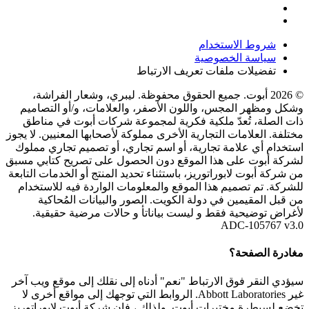
شروط الاستخدام
سياسة الخصوصية
تفضيلات ملفات تعريف الارتباط
© 2026 أبوت. جميع الحقوق محفوظة. ليبري، وشعار الفراشة،
وشكل ومظهر المجس، واللون الأصفر، والعلامات، و/أو التصاميم
ذات الصلة، تُعدّ ملكية فكرية لمجموعة شركات أبوت في مناطق
مختلفة. العلامات التجارية الأخرى مملوكة لأصحابها المعنيين. لا يجوز
استخدام أي علامة تجارية، أو اسم تجاري، أو تصميم تجاري مملوك
لشركة أبوت على هذا الموقع دون الحصول على تصريح كتابي مسبق
من شركة أبوت لابوراتوريز، باستثناء تحديد المنتج أو الخدمات التابعة
للشركة. تم تصميم هذا الموقع والمعلومات الواردة فيه للاستخدام
من قبل المقيمين في دولة الكويت. الصور والبيانات المُحاكية
لأغراض توضيحية فقط و ليست بياناتأ و حالات مرضية حقيقية.
ADC-105767 v3.0
مغادرة الصفحة؟
سيؤدي النقر فوق الارتباط "نعم" أدناه إلى نقلك إلى موقع ويب آخر
غير Abbott Laboratories. الروابط التي توجهك إلى مواقع أخرى لا
تخضع لسيطرة مختبرات أبوت. ولذلك ، فإن شركة أبوت لابوراتوريز