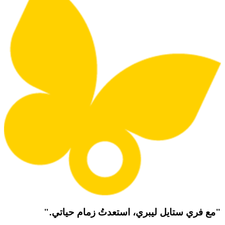
"مع فري ستايل ليبري، استعدتُ زمام حياتي."