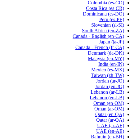
Colombia
(es-CO)
Costa Rica
(es-CR)
Dominicana
(es-DO)
Peru
(es-PE)
Slovenian
(sl-SI)
South Africa
(en-ZA)
Canada - English
(en-CA)
Japan
(ja-JP)
Canada - French
(fr-CA)
Denmark
(da-DK)
Malaysia
(en-MY)
India
(en-IN)
Mexico
(es-MX)
Taiwan
(zh-TW)
Jordan
(ar-JO)
Jordan
(en-JO)
Lebanon
(ar-LB)
Lebanon
(en-LB)
Oman
(en-OM)
Oman
(ar-OM)
Qatar
(en-QA)
Qatar
(ar-QA)
UAE
(ar-AE)
UAE
(en-AE)
Bahrain
(en-BH)