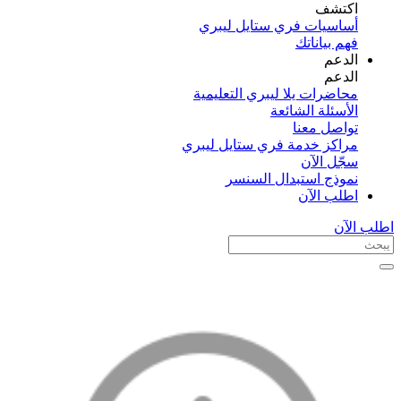
اكتشف​
أساسيات فري ستايل ليبري
فهم بياناتك
الدعم
الدعم
محاضرات يلا ليبري التعليمية
الأسئلة الشائعة
تواصل معنا
مراكز خدمة فري ستايل ليبري
سجّل الآن​
نموذج استبدال السنسر
اطلب الآن
اطلب الآن