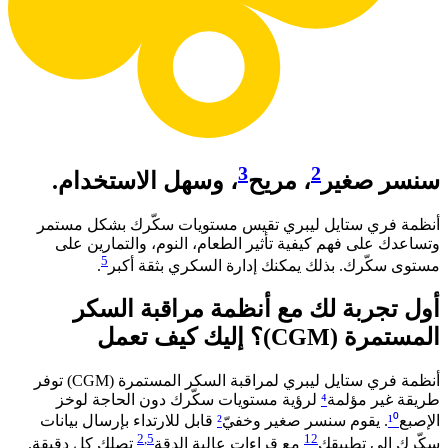
3
2
سنسر صغير
، مريح
، وسهل الاستخدام.
أنظمة فري ستايل ليبري تقيس مستويات سكّرك بشكل مستمر
وتساعدك على فهم كيفية تأثير الطعام، النوم، والتمارين على
5
مستوى سكّرك. بذلك يمكنك إدارة السكري بثقة أكبر
. ​
أول تجربة لك مع أنظمة مراقبة السكر
المستمرة (CGM)؟ إليك كيف تعمل​
أنظمة فري ستايل ليبري لمراقبة السكر المستمرة (CGM) توفر
طريقة غير مؤلمة
⁴
لرؤية مستويات سكّرك دون الحاجة لوخز
الإصبع
¹⁰
. يقوم سنسر صغير وخفيّ
²
قابل للارتداء بإرسال بيانات
2
,5
12
سكّرك إلى تطبيقك
مع قراءات عالية الدقة
تصلك كل دقيقة.​