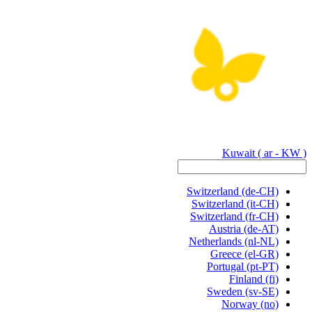
Kuwait
( ar - KW )
Switzerland
(de-CH)
Switzerland
(it-CH)
Switzerland
(fr-CH)
Austria
(de-AT)
Netherlands
(nl-NL)
Greece
(el-GR)
Portugal
(pt-PT)
Finland
(fi)
Sweden
(sv-SE)
Norway
(no)