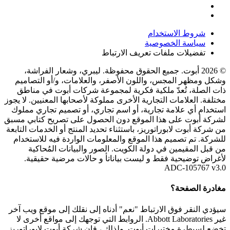
شروط الاستخدام
سياسة الخصوصية
تفضيلات ملفات تعريف الارتباط
© 2026 أبوت. جميع الحقوق محفوظة. ليبري، وشعار الفراشة،
وشكل ومظهر المجس، واللون الأصفر، والعلامات، و/أو التصاميم
ذات الصلة، تُعدّ ملكية فكرية لمجموعة شركات أبوت في مناطق
مختلفة. العلامات التجارية الأخرى مملوكة لأصحابها المعنيين. لا يجوز
استخدام أي علامة تجارية، أو اسم تجاري، أو تصميم تجاري مملوك
لشركة أبوت على هذا الموقع دون الحصول على تصريح كتابي مسبق
من شركة أبوت لابوراتوريز، باستثناء تحديد المنتج أو الخدمات التابعة
للشركة. تم تصميم هذا الموقع والمعلومات الواردة فيه للاستخدام
من قبل المقيمين في دولة الكويت. الصور والبيانات المُحاكية
لأغراض توضيحية فقط و ليست بياناتأ و حالات مرضية حقيقية.
ADC-105767 v3.0
مغادرة الصفحة؟
سيؤدي النقر فوق الارتباط "نعم" أدناه إلى نقلك إلى موقع ويب آخر
غير Abbott Laboratories. الروابط التي توجهك إلى مواقع أخرى لا
تخضع لسيطرة مختبرات أبوت. ولذلك ، فإن شركة أبوت لابوراتوريز