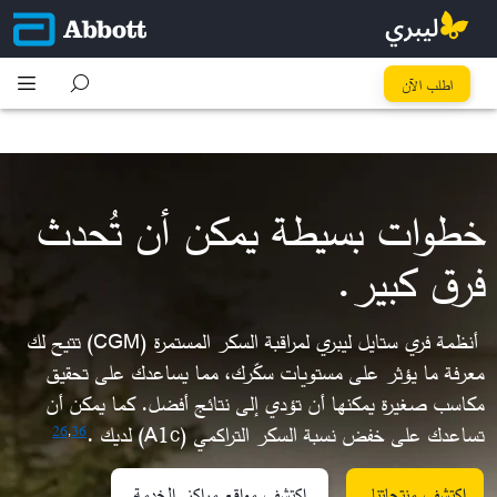
كُل خطوة تِفرق
اطلب الآن
خطوات بسيطة يمكن أن تُحدث
فرق كبير.​
أنظمة فري ستايل ليبري لمراقبة السكر المستمرة (CGM) تتيح لك
معرفة ما يؤثر على مستويات سكّرك، مما يساعدك على تحقيق
مكاسب صغيرة يمكنها أن تؤدي إلى نتائج أفضل. كما يمكن أن
تساعدك على خفض نسبة السكر التراكمي (A1c) لديك .
26
,
36
اكتشف منتجاتنا
اكتشف مواقع مراكز الخدمة