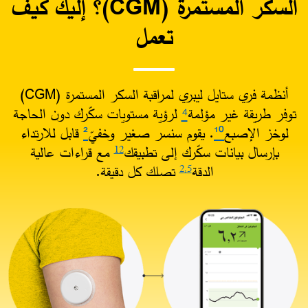
السكر المستمرة (CGM)؟ إليك كيف
تعمل​
أنظمة فري ستايل ليبري لمراقبة السكر المستمرة (CGM)
توفر طريقة غير مؤلمة
⁴
لرؤية مستويات سكّرك دون الحاجة
لوخز الإصبع
¹⁰
. يقوم سنسر صغير وخفيّ
²
قابل للارتداء
بإرسال بيانات سكّرك إلى تطبيقك
مع قراءات عالية
12
الدقة
تصلك كل دقيقة.​
2
,5