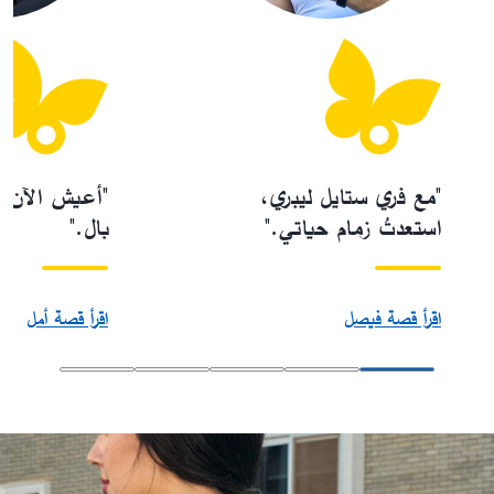
"مع فري ستايل ليبري،
"أعيش الآن ب
استعدتُ زمام حياتي."
بال."
اقرأ قصة فيصل
اقرأ قصة أمل