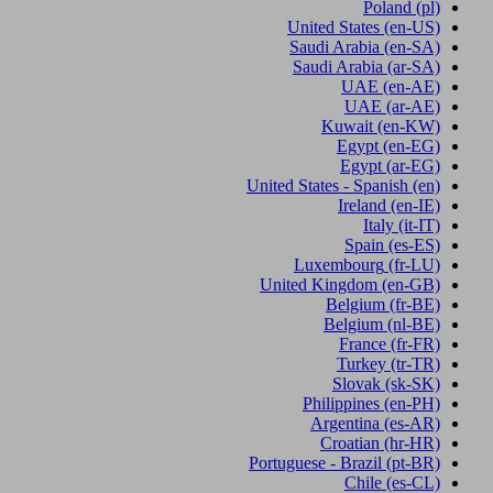
Poland
(pl)
United States
(en-US)
Saudi Arabia
(en-SA)
Saudi Arabia
(ar-SA)
UAE
(en-AE)
UAE
(ar-AE)
Kuwait
(en-KW)
Egypt
(en-EG)
Egypt
(ar-EG)
United States - Spanish
(en)
Ireland
(en-IE)
Italy
(it-IT)
Spain
(es-ES)
Luxembourg
(fr-LU)
United Kingdom
(en-GB)
Belgium
(fr-BE)
Belgium
(nl-BE)
France
(fr-FR)
Turkey
(tr-TR)
Slovak
(sk-SK)
Philippines
(en-PH)
Argentina
(es-AR)
Croatian
(hr-HR)
Portuguese - Brazil
(pt-BR)
Chile
(es-CL)