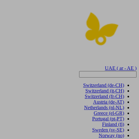
UAE
( ar - AE )
Switzerland
(de-CH)
Switzerland
(it-CH)
Switzerland
(fr-CH)
Austria
(de-AT)
Netherlands
(nl-NL)
Greece
(el-GR)
Portugal
(pt-PT)
Finland
(fi)
Sweden
(sv-SE)
Norway
(no)