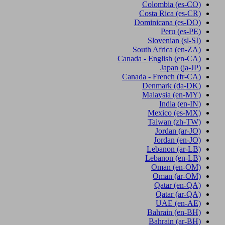
Colombia
(es-CO)
Costa Rica
(es-CR)
Dominicana
(es-DO)
Peru
(es-PE)
Slovenian
(sl-SI)
South Africa
(en-ZA)
Canada - English
(en-CA)
Japan
(ja-JP)
Canada - French
(fr-CA)
Denmark
(da-DK)
Malaysia
(en-MY)
India
(en-IN)
Mexico
(es-MX)
Taiwan
(zh-TW)
Jordan
(ar-JO)
Jordan
(en-JO)
Lebanon
(ar-LB)
Lebanon
(en-LB)
Oman
(en-OM)
Oman
(ar-OM)
Qatar
(en-QA)
Qatar
(ar-QA)
UAE
(en-AE)
Bahrain
(en-BH)
Bahrain
(ar-BH)