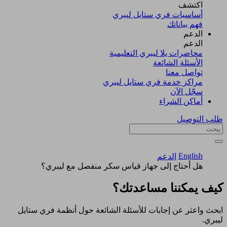
اكتشف​
أساسيات فري ستايل ليبري
فهم بياناتك
الدعم
الدعم
محاضرات يلا ليبري التعليمية
الأسئلة الشائعة
تواصل معنا
مراكز خدمة فري ستايل ليبري
سجّل الآن​
أماكن الشراء
طلب التوصيل
English
الدعم
هل أحتاج إلى جهاز قياس سكر منفصل مع ليبري؟
كيف يمكننا مساعدتك؟
ابحث واعثر عن إجابات للأسئلة الشائعة حول أنظمة فري ستايل
ليبري.