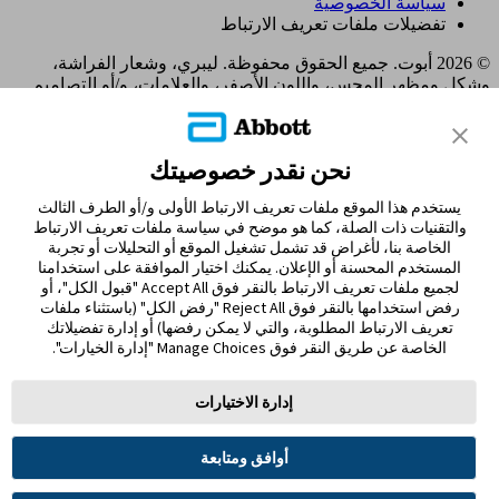
سياسة الخصوصية
تفضيلات ملفات تعريف الارتباط
© 2026 أبوت. جميع الحقوق محفوظة. ليبري، وشعار الفراشة،
وشكل ومظهر المجس، واللون الأصفر، والعلامات، و/أو التصاميم
ذات الصلة، تُعدّ ملكية فكرية لمجموعة شركات أبوت في مناطق
مختلفة. العلامات التجارية الأخرى مملوكة لأصحابها المعنيين. لا يجوز
استخدام أي علامة تجارية، أو اسم تجاري، أو تصميم تجاري مملوك
نحن نقدر خصوصيتك
لشركة أبوت على هذا الموقع دون الحصول على تصريح كتابي مسبق
من شركة أبوت لابوراتوريز، باستثناء تحديد المنتج أو الخدمات التابعة
يستخدم هذا الموقع ملفات تعريف الارتباط الأولى و/أو الطرف الثالث
للشركة. تم تصميم هذا الموقع والمعلومات الواردة فيه للاستخدام
والتقنيات ذات الصلة، كما هو موضح في سياسة ملفات تعريف الارتباط
من قبل المقيمين في الإمارات العربية المتحدة. الصور والبيانات
الخاصة بنا، لأغراض قد تشمل تشغيل الموقع أو التحليلات أو تجربة
المُحاكية لأغراض توضيحية فقط و ليست بياناتأ و حالات مرضية
المستخدم المحسنة أو الإعلان. يمكنك اختيار الموافقة على استخدامنا
حقيقية.
لجميع ملفات تعريف الارتباط بالنقر فوق Accept All "قبول الكل"، أو
ADC-122480 v2.0
رفض استخدامها بالنقر فوق Reject All "رفض الكل" (باستثناء ملفات
MOHAP UM9J5F84-221025 Expiry 21/10/2026
تعريف الارتباط المطلوبة، والتي لا يمكن رفضها) أو إدارة تفضيلاتك
الخاصة عن طريق النقر فوق Manage Choices "إدارة الخيارات".
مغادرة الصفحة؟
إدارة الاختيارات
سيؤدي النقر فوق الارتباط "نعم" أدناه إلى نقلك إلى موقع ويب آخر
غير Abbott Laboratories. الروابط التي توجهك إلى مواقع أخرى لا
تخضع لسيطرة مختبرات أبوت. ولذلك ، فإن شركة أبوت لابوراتوريز
أوافق ومتابعة
ليست مسؤولة عن محتوى هذه المواقع أو أي روابط أخرى قد تظهر
على هذا الموقع. توفر مختبرات أبوت هذه الروابط فقط من باب