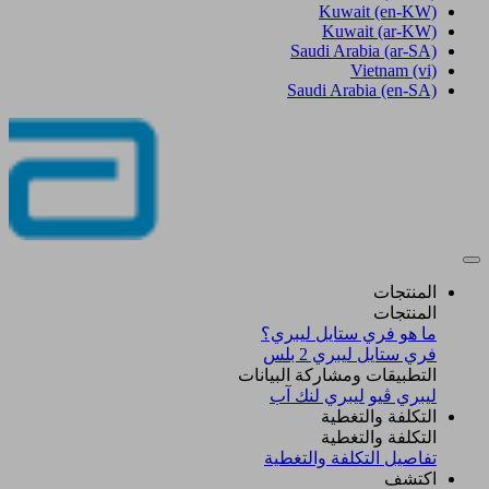
Kuwait
(en-KW)
Kuwait
(ar-KW)
Saudi Arabia
(ar-SA)
Vietnam
(vi)
Saudi Arabia
(en-SA)
المنتجات
المنتجات
ما هو فري ستايل ليبري؟
فري ستايل ليبري 2 بلس​
التطبيقات ومشاركة البيانات
ليبري ڤيو
ليبري لنك آب
التكلفة والتغطية
التكلفة والتغطية
تفاصيل التكلفة والتغطية
اكتشف​