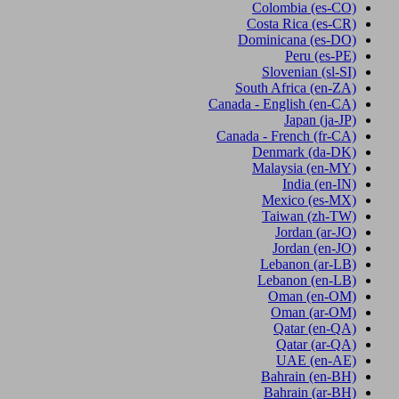
Colombia
(es-CO)
Costa Rica
(es-CR)
Dominicana
(es-DO)
Peru
(es-PE)
Slovenian
(sl-SI)
South Africa
(en-ZA)
Canada - English
(en-CA)
Japan
(ja-JP)
Canada - French
(fr-CA)
Denmark
(da-DK)
Malaysia
(en-MY)
India
(en-IN)
Mexico
(es-MX)
Taiwan
(zh-TW)
Jordan
(ar-JO)
Jordan
(en-JO)
Lebanon
(ar-LB)
Lebanon
(en-LB)
Oman
(en-OM)
Oman
(ar-OM)
Qatar
(en-QA)
Qatar
(ar-QA)
UAE
(en-AE)
Bahrain
(en-BH)
Bahrain
(ar-BH)