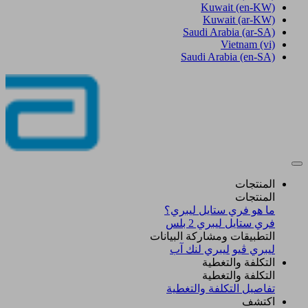
Kuwait
(en-KW)
Kuwait
(ar-KW)
Saudi Arabia
(ar-SA)
Vietnam
(vi)
Saudi Arabia
(en-SA)
المنتجات
المنتجات
ما هو فري ستايل ليبري؟
فري ستايل ليبري 2 بلس​
التطبيقات ومشاركة البيانات
ليبري ڤيو
ليبري لنك آب
التكلفة والتغطية
التكلفة والتغطية
تفاصيل التكلفة والتغطية
اكتشف​