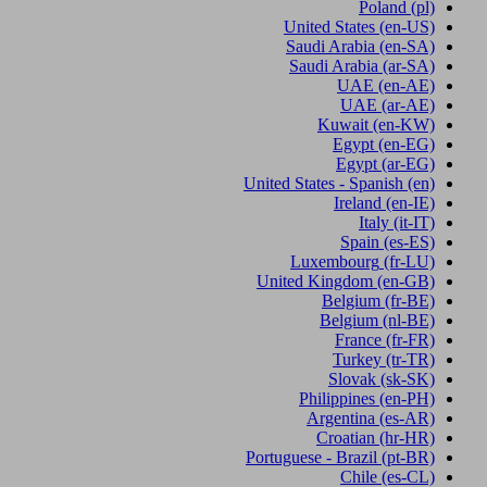
Poland
(pl)
United States
(en-US)
Saudi Arabia
(en-SA)
Saudi Arabia
(ar-SA)
UAE
(en-AE)
UAE
(ar-AE)
Kuwait
(en-KW)
Egypt
(en-EG)
Egypt
(ar-EG)
United States - Spanish
(en)
Ireland
(en-IE)
Italy
(it-IT)
Spain
(es-ES)
Luxembourg
(fr-LU)
United Kingdom
(en-GB)
Belgium
(fr-BE)
Belgium
(nl-BE)
France
(fr-FR)
Turkey
(tr-TR)
Slovak
(sk-SK)
Philippines
(en-PH)
Argentina
(es-AR)
Croatian
(hr-HR)
Portuguese - Brazil
(pt-BR)
Chile
(es-CL)