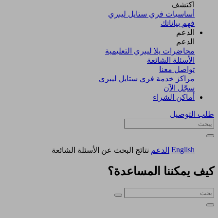
اكتشف​
أساسيات فري ستايل ليبري
فهم بياناتك
الدعم
الدعم
محاضرات يلا ليبري التعليمية
الأسئلة الشائعة
تواصل معنا
مراكز خدمة فري ستايل ليبري
سجّل الآن​
أماكن الشراء
طلب التوصيل
English
الدعم
نتائج البحث عن الأسئلة الشائعة
كيف يمكننا المساعدة؟