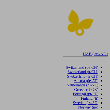
UAE
( ar - AE )
Switzerland
(de-CH)
Switzerland
(it-CH)
Switzerland
(fr-CH)
Austria
(de-AT)
Netherlands
(nl-NL)
Greece
(el-GR)
Portugal
(pt-PT)
Finland
(fi)
Sweden
(sv-SE)
Norway
(no)