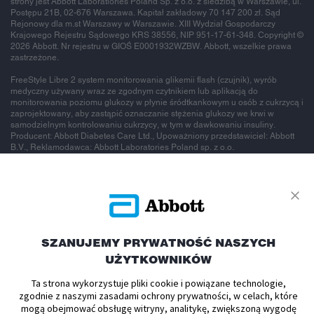
strony jest Abbott Laboratiories Poland Sp. z o.o. z siedzibą w Warszawie, ul.
Postępu 21B, 02-676 Warszawa. Kapitał zakładowy 70 147 200 zł. Sąd
Rejonowy dla m.st Warszawy w Warszawie. XIII Wydział Gospodarczy
Krajowego Rejestru Sądowego KRS 38556, NIP 951-17-61-348. Copyright ©
2026 Abbott. Nr rejestru w GIOŚ E0001932WZBW. Abbott, wszelkie prawa
zastrzeżone.
FreeStyle Libre 2 system monitorowania glikemii flash (czujnik), wyrób
medyczny używany wraz ze zgodnym czytnikiem lub aplikacją do
monitorowania poziomu glukozy w płynie śródtkankowym u osób z cukrzycą i
zaprojektowany, aby zastąpić oznaczanie stężenia glukozy we krwi w
samodzielnym kontrolowaniu cukrzycy, w tym w dawkowaniu insuliny.
Producent: Abbott Diabetes Care Ltd., Upoważniony przedstawiciel: Abbott
B.V., Reklamodawca: Abbott Laboratories Poland sp. z o.o.
To jest wyrób
medyczny.
SZANUJEMY PRYWATNOŚĆ NASZYCH
UŻYTKOWNIKÓW
Używaj go
Ta strona wykorzystuje pliki cookie i powiązane technologie,
zgodnie z naszymi zasadami ochrony prywatności, w celach, które
mogą obejmować obsługę witryny, analitykę, zwiększoną wygodę