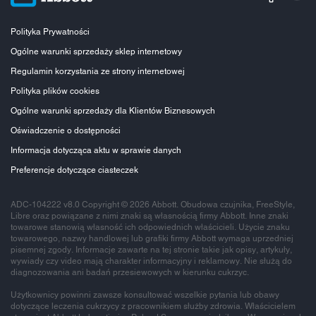
Polityka Prywatności
Ogólne warunki sprzedaży sklep internetowy
Regulamin korzystania ze strony internetowej
Polityka plików cookies
Ogólne warunki sprzedaży dla Klientów Biznesowych
Oświadczenie o dostępności
Informacja dotycząca aktu w sprawie danych
Preferencje dotyczące ciasteczek
ADC-104222 v8.0 Copyright © 2026 Abbott. Obudowa czujnika, FreeStyle,
Libre oraz powiązane z nimi znaki są własnością firmy Abbott. Inne znaki
towarowe stanowią własność ich odpowiednich właścicieli. Użycie znaku
towarowego, nazwy handlowej lub grafiki firmy Abbott wymaga uprzedniej
pisemnej zgody. Informacje zawarte na tej stronie takie jak opisy, artykuły,
wywiady czy video mają charakter informacyjny i reklamowy. Nie służą do
diagnozowania ani badań przesiewowych w kierunku cukrzyc.
Użytkownicy powinni zawsze konsultować wszelkie pytania lub obawy
dotyczące leczenia cukrzycy z pracownikiem służby zdrowia. Właścicielem