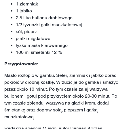
1 ziemniak
1 jabłko
2,5 litra bulionu drobiowego
1/2 łyżeczki gałki muszkatołowej
sól, pieprz
płatki migdałowe
łyżka masła klarowanego
100 ml śmietanki 12 %
Przygotowanie:
Masło roztopić w garnku. Seler, ziemniak i jabłko obrać i
pokroić w drobną kostkę. Wrzucić je do garnka i smażyć
przez około 10 minut. Po tym czasie zalej warzywa
bulionem i gotuj pod przykryciem około 20-30 minut. Po
tym czasie zblenduj warzywa na gładki krem, dodaj
śmietankę oraz dopraw solą, pieprzem i gałką
muszkatołową.
Redakcja agencja Musqo, autor Damian Kordas.