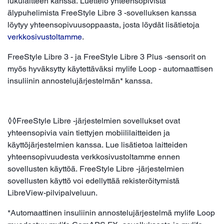
lukulaitteen kanssa. Luettelo yhteensopivista
älypuhelimista FreeStyle Libre 3 -sovelluksen kanssa
löytyy yhteensopivuusoppaasta, josta löydät lisätietoja
verkkosivustoltamme
.
FreeStyle Libre 3 - ja FreeStyle Libre 3 Plus -sensorit on
myös hyväksytty käytettäväksi mylife Loop - automaattisen
insuliinin annostelujärjestelmän* kanssa.
◊◊FreeStyle Libre -järjestelmien sovellukset ovat
yhteensopivia vain tiettyjen mobiililaitteiden ja
käyttöjärjestelmien kanssa. Lue lisätietoa laitteiden
yhteensopivuudesta verkkosivustoltamme ennen
sovellusten käyttöä. FreeStyle Libre -järjestelmien
sovellusten käyttö voi edellyttää rekisteröitymistä
LibreView-pilvipalveluun.
*Automaattinen insuliinin annostelujärjestelmä mylife Loop