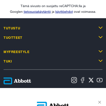
Tämä sivusto on suojattu reCAPTCHA:lla ja
Googlen
tietosuojakäytäntö
ja
käyttöehdot
ovat voimassa.
TUTUSTU
TUOTTEET
MYFREESTYLE
TUKI
Tietosuojakäytäntö
Käyttöehdot
Myyntiehdot
Evästekäytäntö
Datasäädöstä koskeva ilmoitus
Saavutettavuusseloste
Evästeasetukset