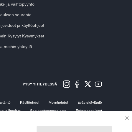
ki- ja vaihtopyyntö
lauksen seuranta
jevideot ja käyttöohjeet
ein Kysytyt Kysymykset
a meihin yhteyttä
PYSY YHTEYDESSÄ
äytäntö
Käyttöehdot
Myyntiehdot
Evästekäytäntö
keva ilmoitus
Saavutettavuusseloste
Evästeasetukset