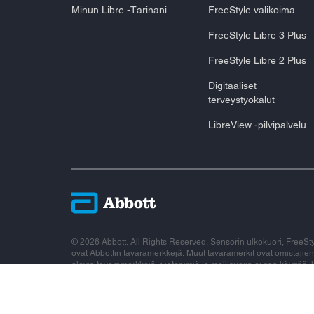
Minun Libre -Tarinani
FreeStyle valikoima
FreeStyle Libre 3 Plus
FreeStyle Libre 2 Plus
Digitaaliset
terveystyökalut
LibreView -pilvipalvelu
© 2026 Abbott. All Rights Reserved. Sensorin ulkokuori, FreeStyle,
ovat Abbottin tavaramerkkejä. Muut tavaramerkit ovat omistajiens
olevia tavaramerkkejä, tuotenimiä ja mallisuojia ei saa käyttää
kirjallista valtuutusta muuhun kuin Abbottin tuotteiden tai palv
tiedot on tarkoitettu käytettäväksi Suomessa asuville henkilöille.
glukoosinseurantajärjestelmä, FreeStyle Libre 3 -jatkuva gluko
LibreLink -sovellus, FreeStyle Libre 3 -sovellus, LibreLinkUp -so