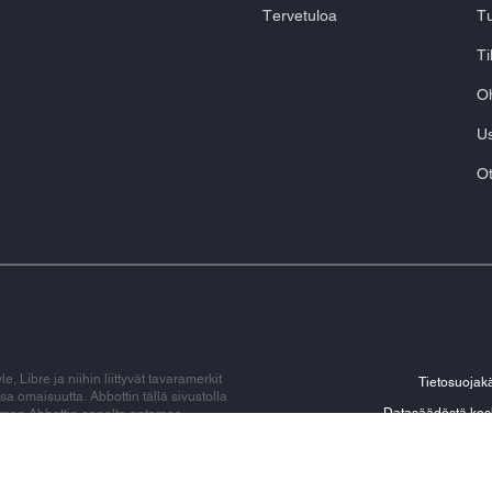
Tervetuloa
Tu
Ti
Oh
Us
Ot
 Libre ja niihin liittyvät tavaramerkit
Tietosuojak
a omaisuutta. Abbottin tällä sivustolla
Datasäädöstä kos
 ilman Abbottin ennalta antamaa
eluiden tunnistamiseen. Tämä sivusto ja
 FreeStyle Libre 2 Flash -
osinseurantajärjestelmä, FreeStyle
vellus ja LibreView -pilvipalvelu ovat