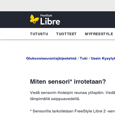
TUTUSTU
TUOTTEET
MYFREESTYLE
Glukoosiseurantajärjestelmä
Tuki
Usein Kysyty
Miten sensori* irrotetaan?
Vedä sensorin ihoteipin reunaa ylöspäin. Vedä h
lämpimällä saippuavedellä.
* Sensorilla tarkoitetaan FreeStyle Libre 2 -sen