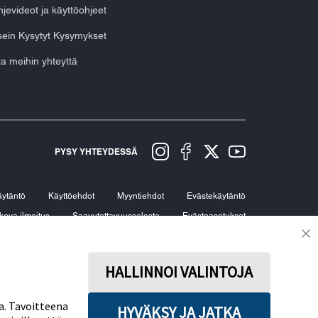
jevideot ja käyttöohjeet
ein Kysytyt Kysymykset
a meihin yhteyttä
PYSY YHTEYDESSÄ
äytäntö
Käyttöehdot
Myyntiehdot
Evästekäytäntö
keva ilmoitus
Saavutettavuusseloste
Evästeasetukset
HALLINNOI VALINTOJA
a. Tavoitteena
HYVÄKSY JA JATKA