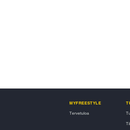
MYFREESTYLE
T
Tervetuloa
Tu
Ti