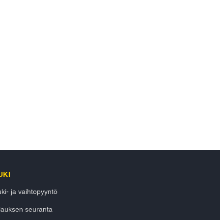
UKI
ki- ja vaihtopyyntö
lauksen seuranta