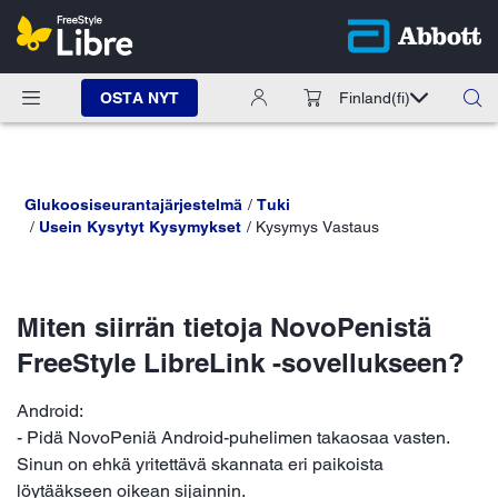
OSTA NYT
Finland
(fi)
Glukoosiseurantajärjestelmä
Tuki
Usein Kysytyt Kysymykset
Kysymys Vastaus
Miten siirrän tietoja NovoPenistä
FreeStyle LibreLink -sovellukseen?
Android:
- Pidä NovoPeniä Android-puhelimen takaosaa vasten.
Sinun on ehkä yritettävä skannata eri paikoista
löytääkseen oikean sijainnin.