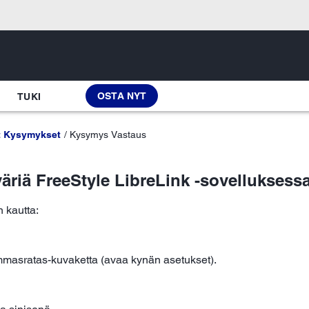
OSTA NYT
TUKI
t Kysymykset
Kysymys Vastaus
riä FreeStyle LibreLink -sovelluksess
 kautta:
masratas-kuvaketta (avaa kynän asetukset).