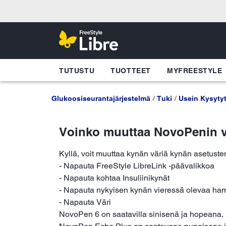
TUTUSTU
TUOTTEET
MYFREESTYLE
Glukoosiseurantajärjestelmä
Tuki
Usein Kysyty
Voinko muuttaa NovoPenin vä
Kyllä, voit muuttaa kynän väriä kynän asetusten
- Napauta FreeStyle LibreLink -päävalikkoa
- Napauta kohtaa Insuliinikynät
- Napauta nykyisen kynän vieressä olevaa ham
- Napauta Väri
NovoPen 6 on saatavilla sinisenä ja hopeana.