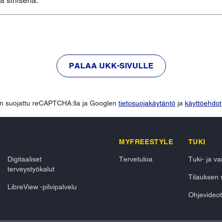
a sinisenä.
PALAA UKK-SIVULLE
n suojattu reCAPTCHA:lla ja Googlen
tietosuojakäytäntö
ja
käyttöehdot
MYFREESTYLE
TUKI
Digitaaliset
Tervetuloa
Tuki- ja v
terveystyökalut
Tilauksen 
LibreView -pilvipalvelu
Ohjevideot