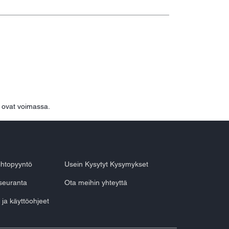
ovat voimassa.
aihtopyyntö
Usein Kysytyt Kysymykset
seuranta
Ota meihin yhteyttä
 ja käyttöohjeet