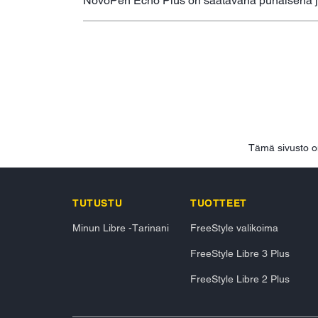
NovoPen Echo Plus on saatavana punaisena j
Tämä sivusto o
TUTUSTU
TUOTTEET
Minun Libre -Tarinani
FreeStyle valikoima
FreeStyle Libre 3 Plus
FreeStyle Libre 2 Plus