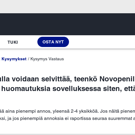
OSTA NYT
TUKI
t Kysymykset
Kysymys Vastaus
lla voidaan selvittää, teenkö Novopenil
 huomautuksia sovelluksessa siten, ett
ää aina pienempi annos, yleensä 2-4 yksikköä. Jos näitä pienem
iksi, ja jos pienempiä annoksia ei raportissa seuraa suuremmat 