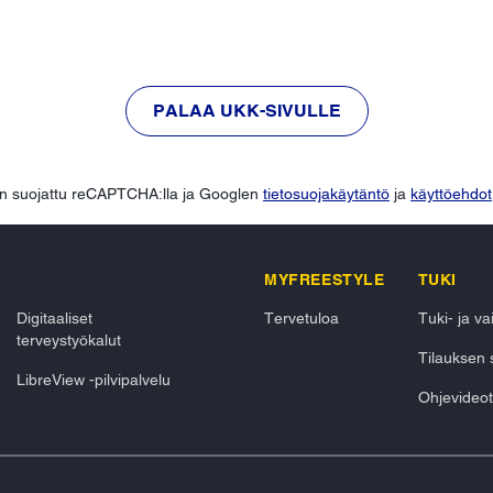
PALAA UKK-SIVULLE
n suojattu reCAPTCHA:lla ja Googlen
tietosuojakäytäntö
ja
käyttöehdot
MYFREESTYLE
TUKI
Digitaaliset
Tervetuloa
Tuki- ja v
terveystyökalut
Tilauksen 
LibreView -pilvipalvelu
Ohjevideot