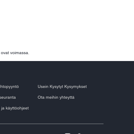
ovat voimassa.
aihtopyyntö
Usein Kysytyt Kysymykset
seuranta
Ota meihin yhteyttä
 ja käyttöohjeet