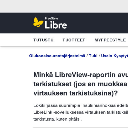
TUTUSTU
TUOTTEET
MYFREESTYLE
Glukoosiseurantajärjestelmä
Tuki
Usein Kysyty
Minkä LibreView-raportin avu
tarkistukset (jos en muokkaa
virtauksen tarkistuksina)?
Lokikirjassa suurempia insuliiniannoksia edelt
LibreLink -sovelluksessa virtauksen tarkistuks
tarkistusta, kuten pitäisi.