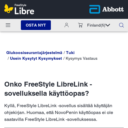
OSTA NYT
Finland
(fi)
Glukoosiseurantajärjestelmä
Tuki
Usein Kysytyt Kysymykset
Kysymys Vastaus
Onko FreeStyle LibreLink -
sovelluksella käyttöopas?
Kyllä, FreeStyle LibreLink -sovellus sisältää käyttäjän
ohjekirjan. Huomaa, että NovoPenin käyttöopas ei ole
saatavilla FreeStyle LibreLink -sovelluksessa.