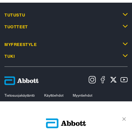
TUTUSTU
TUOTTEET
MYFREESTYLE
TUKI
Tietosuojakäytäntö
Käyttöehdot
Myyntiehdot
Evästekäytäntö
Datasäädöstä koskeva ilmoitus
Saavutettavuusseloste
Evästeasetukset
© 2026 Abbott. All Rights Reserved. Sensorin ulkokuori, FreeStyle, Libre ja
niihin liittyvät tavaramerkit ovat Abbottin tavaramerkkejä. Muut tavaramerkit