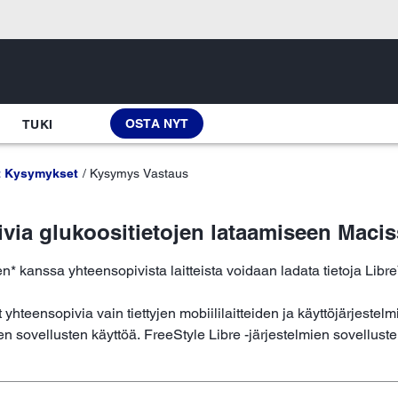
OSTA NYT
TUKI
t Kysymykset
Kysymys Vastaus
pivia glukoositietojen lataamiseen Maci
mien* kanssa yhteensopivista laitteista voidaan ladata tietoja L
yhteensopivia vain tiettyjen mobiililaitteiden ja käyttöjärjestelm
 sovellusten käyttöä. FreeStyle Libre -järjestelmien sovellusten