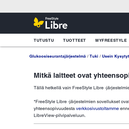
TUTUSTU
TUOTTEET
MYFREESTYLE
Glukoosiseurantajärjestelmä
Tuki
Usein Kysyty
Mitkä laitteet ovat yhteenso
Tällä hetkellä vain FreeStyle Libre -järjestel
*FreeStyle Libre -järjestelmien sovellukset ovat 
yhteensopivuudesta
verkkosivustoltamme
ennen
LibreView-pilvipalveluun.