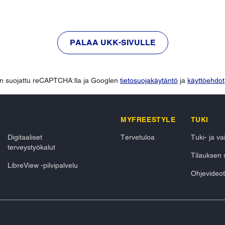
PALAA UKK-SIVULLE
n suojattu reCAPTCHA:lla ja Googlen
tietosuojakäytäntö
ja
käyttöehdot
MYFREESTYLE
TUKI
Digitaaliset
Tervetuloa
Tuki- ja v
terveystyökalut
Tilauksen 
LibreView -pilvipalvelu
Ohjevideot