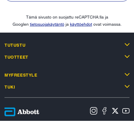
Tämä sivusto on suojattu reCAPTCHA:lla ja
Googlen
tietosuojakäytäntö
ja
käyttöehdot
ovat voimassa.
TUTUSTU
TUOTTEET
MYFREESTYLE
TUKI
Tietosuojakäytäntö
Käyttöehdot
Myyntiehdot