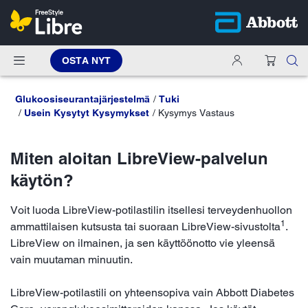
OSTA NYT
Glukoosiseurantajärjestelmä
Tuki
Usein Kysytyt Kysymykset
Kysymys Vastaus
Miten aloitan LibreView-palvelun
käytön?
Voit luoda LibreView-potilastilin itsellesi terveydenhuollon
1
ammattilaisen kutsusta tai suoraan LibreView-sivustolta
.
LibreView on ilmainen, ja sen käyttöönotto vie yleensä
vain muutaman minuutin.
LibreView-potilastili on yhteensopiva vain Abbott Diabetes