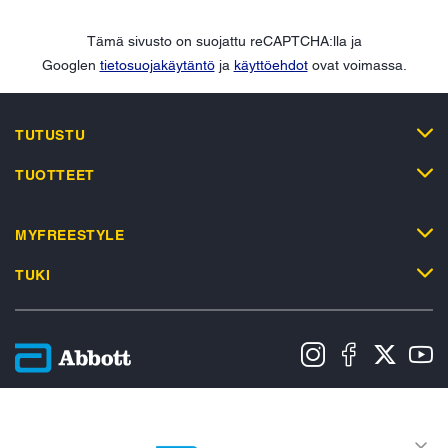
Tämä sivusto on suojattu reCAPTCHA:lla ja
Googlen
tietosuojakäytäntö
ja
käyttöehdot
ovat voimassa.
TUTUSTU
TUOTTEET
MYFREESTYLE
TUKI
Tietosuojakäytäntö
Käyttöehdot
Myyntiehdot
Evästekäytäntö
Datasäädöstä koskeva ilmoitus