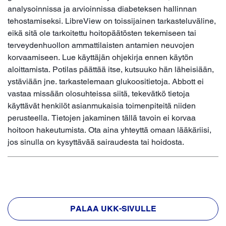
analysoinnissa ja arvioinnissa diabeteksen hallinnan
tehostamiseksi. LibreView on toissijainen tarkasteluväline,
eikä sitä ole tarkoitettu hoitopäätösten tekemiseen tai
terveydenhuollon ammattilaisten antamien neuvojen
korvaamiseen. Lue käyttäjän ohjekirja ennen käytön
aloittamista. Potilas päättää itse, kutsuuko hän läheisiään,
ystäviään jne. tarkastelemaan glukoositietoja. Abbott ei
vastaa missään olosuhteissa siitä, tekevätkö tietoja
käyttävät henkilöt asianmukaisia toimenpiteitä niiden
perusteella. Tietojen jakaminen tällä tavoin ei korvaa
hoitoon hakeutumista. Ota aina yhteyttä omaan lääkäriisi,
jos sinulla on kysyttävää sairaudesta tai hoidosta.
PALAA UKK-SIVULLE