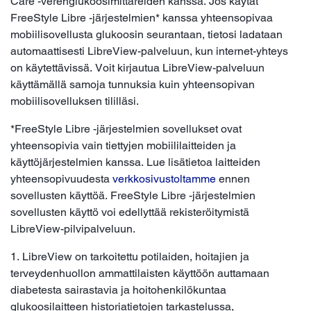
Care -verenglukoosimittareiden kanssa. Jos käytät
FreeStyle Libre -järjestelmien* kanssa yhteensopivaa
mobiilisovellusta glukoosin seurantaan, tietosi ladataan
automaattisesti LibreView-palveluun, kun internet-yhteys
on käytettävissä. Voit kirjautua LibreView-palveluun
käyttämällä samoja tunnuksia kuin yhteensopivan
mobiilisovelluksen tililläsi.
*FreeStyle Libre -järjestelmien sovellukset ovat
yhteensopivia vain tiettyjen mobiililaitteiden ja
käyttöjärjestelmien kanssa. Lue lisätietoa laitteiden
yhteensopivuudesta
verkkosivustoltamme
ennen
sovellusten käyttöä. FreeStyle Libre -järjestelmien
sovellusten käyttö voi edellyttää rekisteröitymistä
LibreView-pilvipalveluun.
1. LibreView on tarkoitettu potilaiden, hoitajien ja
terveydenhuollon ammattilaisten käyttöön auttamaan
diabetesta sairastavia ja hoitohenkilökuntaa
glukoosilaitteen historiatietojen tarkastelussa,