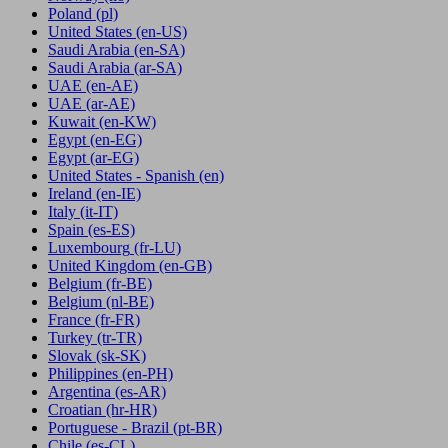
Poland
(pl)
United States
(en-US)
Saudi Arabia
(en-SA)
Saudi Arabia
(ar-SA)
UAE
(en-AE)
UAE
(ar-AE)
Kuwait
(en-KW)
Egypt
(en-EG)
Egypt
(ar-EG)
United States - Spanish
(en)
Ireland
(en-IE)
Italy
(it-IT)
Spain
(es-ES)
Luxembourg
(fr-LU)
United Kingdom
(en-GB)
Belgium
(fr-BE)
Belgium
(nl-BE)
France
(fr-FR)
Turkey
(tr-TR)
Slovak
(sk-SK)
Philippines
(en-PH)
Argentina
(es-AR)
Croatian
(hr-HR)
Portuguese - Brazil
(pt-BR)
Chile
(es-CL)