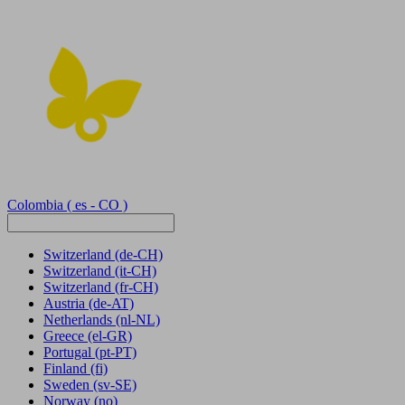
Colombia
( es - CO )
Switzerland
(de-CH)
Switzerland
(it-CH)
Switzerland
(fr-CH)
Austria
(de-AT)
Netherlands
(nl-NL)
Greece
(el-GR)
Portugal
(pt-PT)
Finland
(fi)
Sweden
(sv-SE)
Norway
(no)