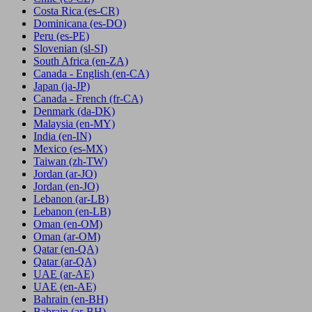
Costa Rica
(es-CR)
Dominicana
(es-DO)
Peru
(es-PE)
Slovenian
(sl-SI)
South Africa
(en-ZA)
Canada - English
(en-CA)
Japan
(ja-JP)
Canada - French
(fr-CA)
Denmark
(da-DK)
Malaysia
(en-MY)
India
(en-IN)
Mexico
(es-MX)
Taiwan
(zh-TW)
Jordan
(ar-JO)
Jordan
(en-JO)
Lebanon
(ar-LB)
Lebanon
(en-LB)
Oman
(en-OM)
Oman
(ar-OM)
Qatar
(en-QA)
Qatar
(ar-QA)
UAE
(ar-AE)
UAE
(en-AE)
Bahrain
(en-BH)
Bahrain
(ar-BH)