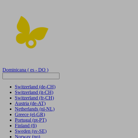
Dominicana
( es - DO )
Switzerland
(de-CH)
Switzerland
(it-CH)
Switzerland
(fr-CH)
Austria
(de-AT)
Netherlands
(nl-NL)
Greece
(el-GR)
Portugal
(pt-PT)
Finland
(fi)
Sweden
(sv-SE)
Norway
(no)