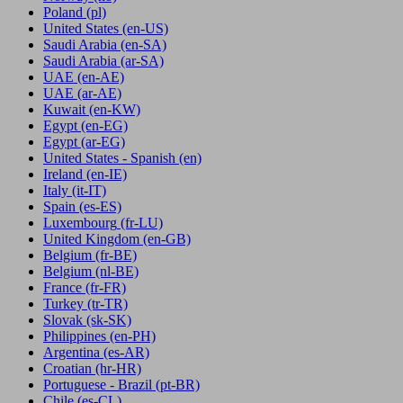
Poland
(pl)
United States
(en-US)
Saudi Arabia
(en-SA)
Saudi Arabia
(ar-SA)
UAE
(en-AE)
UAE
(ar-AE)
Kuwait
(en-KW)
Egypt
(en-EG)
Egypt
(ar-EG)
United States - Spanish
(en)
Ireland
(en-IE)
Italy
(it-IT)
Spain
(es-ES)
Luxembourg
(fr-LU)
United Kingdom
(en-GB)
Belgium
(fr-BE)
Belgium
(nl-BE)
France
(fr-FR)
Turkey
(tr-TR)
Slovak
(sk-SK)
Philippines
(en-PH)
Argentina
(es-AR)
Croatian
(hr-HR)
Portuguese - Brazil
(pt-BR)
Chile
(es-CL)