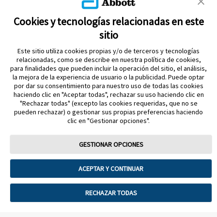
MAPA DEL SITIO
Cookies y tecnologías relacionadas en este
sitio
REFERENCIAS & AVISO LEGAL
Este sitio utiliza cookies propias y/o de terceros y tecnologías
CONTÁCTANOS
relacionadas, como se describe en nuestra política de cookies,
para finalidades que pueden incluir la operación del sitio, el análisis,
la mejora de la experiencia de usuario o la publicidad. Puede optar
por dar su consentimiento para nuestro uso de todas las cookies
haciendo clic en "Aceptar todas", rechazar su uso haciendo clic en
"Rechazar todas" (excepto las cookies requeridas, que no se
pueden rechazar) o gestionar sus propias preferencias haciendo
clic en "Gestionar opciones".
MANTENTE EN CONTACTO
GESTIONAR OPCIONES
ACEPTAR Y CONTINUAR
Términos y condiciones
Política de privacidad
RECHAZAR TODAS
Política de garantía
Preferencias sobre cookies