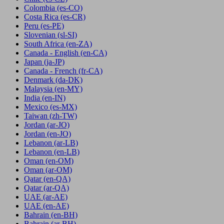
Colombia
(es-CO)
Costa Rica
(es-CR)
Peru
(es-PE)
Slovenian
(sl-SI)
South Africa
(en-ZA)
Canada - English
(en-CA)
Japan
(ja-JP)
Canada - French
(fr-CA)
Denmark
(da-DK)
Malaysia
(en-MY)
India
(en-IN)
Mexico
(es-MX)
Taiwan
(zh-TW)
Jordan
(ar-JO)
Jordan
(en-JO)
Lebanon
(ar-LB)
Lebanon
(en-LB)
Oman
(en-OM)
Oman
(ar-OM)
Qatar
(en-QA)
Qatar
(ar-QA)
UAE
(ar-AE)
UAE
(en-AE)
Bahrain
(en-BH)
Bahrain
(ar-BH)