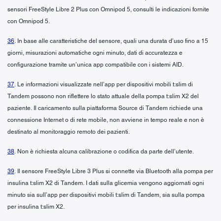
sensori FreeStyle Libre 2 Plus con Omnipod 5, consulti le indicazioni fornite
con Omnipod 5.
36
. In base alle caratteristiche del sensore, quali una durata d’uso fino a 15
giorni, misurazioni automatiche ogni minuto, dati di accuratezza e
configurazione tramite un’unica app compatibile con i sistemi AID.
37
. Le informazioni visualizzate nell’app per dispositivi mobili t:slim di
Tandem possono non riflettere lo stato attuale della pompa t:slim X2 del
paziente. Il caricamento sulla piattaforma Source di Tandem richiede una
connessione Internet o di rete mobile, non avviene in tempo reale e non è
destinato al monitoraggio remoto dei pazienti.
38
. Non è richiesta alcuna calibrazione o codifica da parte dell’utente.
39
. Il sensore FreeStyle Libre 3 Plus si connette via Bluetooth alla pompa per
insulina t:slim X2 di Tandem. I dati sulla glicemia vengono aggiornati ogni
minuto sia sull’app per dispositivi mobili t:slim di Tandem, sia sulla pompa
per insulina t:slim X2.