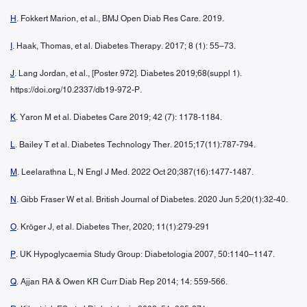
H
. Fokkert Marion, et al., BMJ Open Diab Res Care. 2019.
I
. Haak, Thomas, et al. Diabetes Therapy. 2017; 8 (1): 55–73.
J
. Lang Jordan, et al., [Poster 972]. Diabetes 2019;68(suppl 1).
https://doi.org/10.2337/db19-972-P.
K
. Yaron M et al. Diabetes Care 2019; 42 (7): 1178-1184.
L
. Bailey T et al. Diabetes Technology Ther. 2015;17(11):787-794.
M
. Leelarathna L, N Engl J Med. 2022 Oct 20;387(16):1477-1487.
N
. Gibb Fraser W et al. British Journal of Diabetes. 2020 Jun 5;20(1):32-40.
O
. Kröger J, et al. Diabetes Ther, 2020; 11(1):279-291
P
. UK Hypoglycaemia Study Group: Diabetologia 2007, 50:1140–1147.
Q
. Ajjan RA & Owen KR Curr Diab Rep 2014; 14: 559-566.