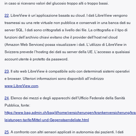
in caso si ricevano valori del glucosio troppo alti o troppo bassi.
22
. LibreView è un’applicazione basata su cloud. I dati LibreView vengono
trasmessi su una rete virtuale non pubblica e conservati in una banca dati su
server SQL. I dati sono crittografati a livello dei file. La crittografia e il tipo di
funzioni dell’archivio chiavi evitano che il provider dell’host nel cloud
(Amazon Web Services) possa visualizzare i dati. L’utilizzo di LibreView in
Svizzera prevede l’hosting dei dati su server della UE. L’accesso a qualsiasi
account utente è protetto da password.
23
. Il sito web LibreView è compatibile solo con determinati sistemi operativi
e browser. Ulteriori informazioni sono disponibili all’indirizzo
www.LibreView.com
.
24
. Elenco dei mezzi e degli apparecchi dell’Ufficio Federale della Sanità
Pubblica, fonte:
https://www.bag.admin.ch/bag/it/home/versicherungen/krankenversicherung/kr
leistungen-tarife/Mittel-und-Gegenstaendeliste.html
25
. A confronto con altri sensori applicati in autonomia dai pazienti. I dati