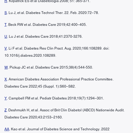
R
. Kilpatrick ES et al Diabetologia 2008; 51: 365-371.
S
. Lu J, et al. Diabetes Technol Ther. 22. Feb. 2020:72–78.
T
. Beck RW et al. Diabetes Care 2019;42:400–405.
U
. Lu J et al. Diabetes Care 2018;41:2370-3276.
V
. Li F et al. Diabetes Res Clin Pract. Aug. 2020;166:108289. doi:
10.1016/j.diabres.2020.108289.
W
. Pickup JC et al. Diabetes Care 2015;38(4):544-550.
X
. American Diabetes Association Professional Practice Committee.
Diabetes Care 2022;45 (Suppl. 1):S60–S82.
Y
. Campbell FM et al. Pediatr Diabetes 2018;19(7):1294–301.
Z
. Deshmukh H, et al. Assoc of Brit Clin Diabetol (ABCD) Nationwide Audit.
Diabetes Care 2020;43:2153–2160.
AA
. Kao et al. Journal of Diabetes Science and Technology. 2022