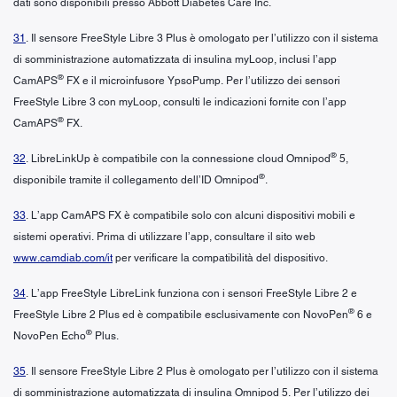
dati sono disponibili presso Abbott Diabetes Care Inc.
31
. Il sensore FreeStyle Libre 3 Plus è omologato per l’utilizzo con il sistema
di somministrazione automatizzata di insulina myLoop, inclusi l’app
®
CamAPS
FX e il microinfusore YpsoPump. Per l’utilizzo dei sensori
FreeStyle Libre 3 con myLoop, consulti le indicazioni fornite con l’app
®
CamAPS
FX.
®
32
. LibreLinkUp è compatibile con la connessione cloud Omnipod
5,
®
disponibile tramite il collegamento dell’ID Omnipod
.
33
. L’app CamAPS FX è compatibile solo con alcuni dispositivi mobili e
sistemi operativi. Prima di utilizzare l’app, consultare il sito web
www.camdiab.com/it
per verificare la compatibilità del dispositivo.
34
. L’app FreeStyle LibreLink funziona con i sensori FreeStyle Libre 2 e
®
FreeStyle Libre 2 Plus ed è compatibile esclusivamente con NovoPen
6 e
®
NovoPen Echo
Plus.
35
. Il sensore FreeStyle Libre 2 Plus è omologato per l’utilizzo con il sistema
di somministrazione automatizzata di insulina Omnipod 5. Per l’utilizzo dei