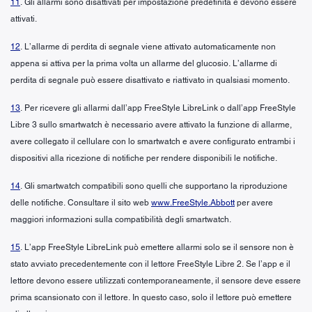
11
. Gli allarmi sono disattivati per impostazione predefinita e devono essere
attivati.
12
. L’allarme di perdita di segnale viene attivato automaticamente non
appena si attiva per la prima volta un allarme del glucosio. L’allarme di
perdita di segnale può essere disattivato e riattivato in qualsiasi momento.
13
. Per ricevere gli allarmi dall’app FreeStyle LibreLink o dall’app FreeStyle
Libre 3 sullo smartwatch è necessario avere attivato la funzione di allarme,
avere collegato il cellulare con lo smartwatch e avere configurato entrambi i
dispositivi alla ricezione di notifiche per rendere disponibili le notifiche.
14
. Gli smartwatch compatibili sono quelli che supportano la riproduzione
delle notifiche. Consultare il sito web
www.FreeStyle.Abbott
per avere
maggiori informazioni sulla compatibilità degli smartwatch.
15
. L’app FreeStyle LibreLink può emettere allarmi solo se il sensore non è
stato avviato precedentemente con il lettore FreeStyle Libre 2. Se l’app e il
lettore devono essere utilizzati contemporaneamente, il sensore deve essere
prima scansionato con il lettore. In questo caso, solo il lettore può emettere