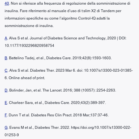
40
. Non si riferisce alla frequenza di regolazione della somministrazione di
insulina. Fare riferimento al manuale d’uso di t:slim X2 di Tandem per
informazioni specifiche su come l’algoritmo Control-IQ adatti la
somministrazione di insulina.
A
. Alva S et al. Journal of Diabetes Science and Technology, 2020 | DOI:
10.1177/1932296820958754
B
. Battelino Tadej, et al., Diabetes Care. 2019;42(8):1593-1603.
C
. Alva S et al. Diabetes Ther. 2023 Mar 6. doi: 10.1007/s13300-023-01385-
6. Online ahead of print.
D
. Bolinder, Jan, et al. The Lancet. 2016; 388 (10057): 2254-2263.
E
. Charleer Sara, et al., Diabetes Care. 2020;43(2):389-397.
F
. Dunn T et al. Diabetes Res Clin Pract. 2018 Mar;137:37-46.
G
. Evans M et al., Diabetes Ther. 2022. https://doi.org/10.1007/s13300-022-
01253-9