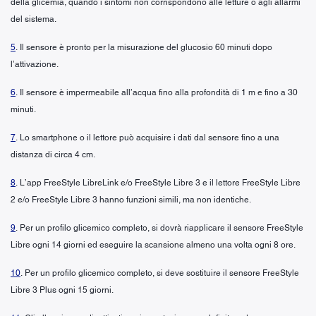
della glicemia, quando i sintomi non corrispondono alle letture o agli allarmi
del sistema.
5
. Il sensore è pronto per la misurazione del glucosio 60 minuti dopo
l’attivazione.
6
. Il sensore è impermeabile all’acqua fino alla profondità di 1 m e fino a 30
minuti.
7
. Lo smartphone o il lettore può acquisire i dati dal sensore fino a una
distanza di circa 4 cm.
8
. L’app FreeStyle LibreLink e/o FreeStyle Libre 3 e il lettore FreeStyle Libre
2 e/o FreeStyle Libre 3 hanno funzioni simili, ma non identiche.
9
. Per un profilo glicemico completo, si dovrà riapplicare il sensore FreeStyle
Libre ogni 14 giorni ed eseguire la scansione almeno una volta ogni 8 ore.
10
. Per un profilo glicemico completo, si deve sostituire il sensore FreeStyle
Libre 3 Plus ogni 15 giorni.